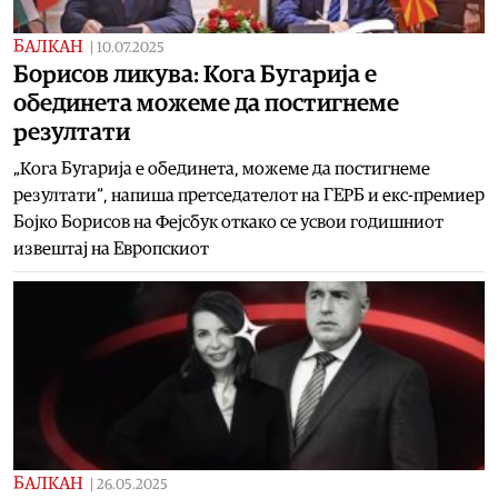
БАЛКАН
|
10.07.2025
Борисов ликува: Кога Бугарија е
обединета можеме да постигнеме
резултати
„Кога Бугарија е обединета, можеме да постигнеме
резултати“, напиша претседателот на ГЕРБ и екс-премиер
Бојко Борисов на Фејсбук откако се усвои годишниот
извештај на Европскиот
БАЛКАН
|
26.05.2025