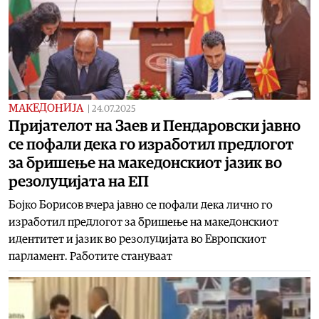
МАКЕДОНИЈА
|
24.07.2025
Пријателот на Заев и Пендаровски јавно
се пофали дека го изработил предлогот
за бришење на македонскиот јазик во
резолуцијата на ЕП
Бојко Борисов вчера јавно се пофали дека лично го
изработил предлогот за бришење на македонскиот
идентитет и јазик во резолуцијата во Европскиот
парламент. Работите стануваат