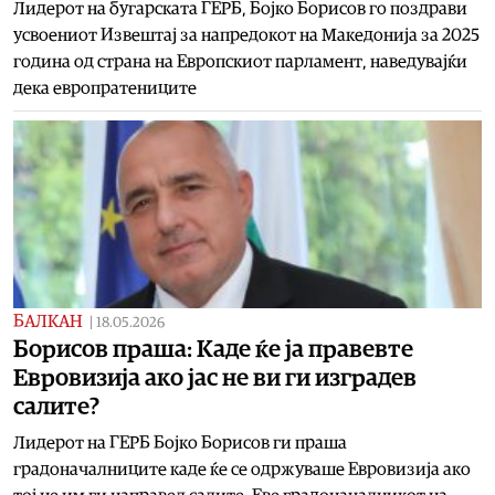
Лидерот на бугарската ГЕРБ, Бојко Борисов го поздрави
усвоениот Извештај за напредокот на Македонија за 2025
година од страна на Европскиот парламент, наведувајќи
дека европратениците
БАЛКАН
|
18.05.2026
Борисов праша: Каде ќе ја правевте
Евровизија ако јас не ви ги изградев
салите?
Лидерот на ГЕРБ Бојко Борисов ги праша
градоначалниците каде ќе се одржуваше Евровизија ако