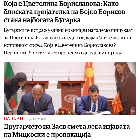
Која е Цветелина Бориславова: Kaко
блиската пријателка на Бојко Борисов
стана најбогата Бугарка
Бугарските истражувачки новинари наголемо пишуваат
за Цветелина Бориславова, една од најмоќните жени кај
источниот сосед. Која е Цветелина Бориславова?
Нејзиното богатство се проценува до една милјарда
БАЛКАН
|
13.02.2025
Другарчето на Заев смета дека изјавата
на Мицкоски е провокација