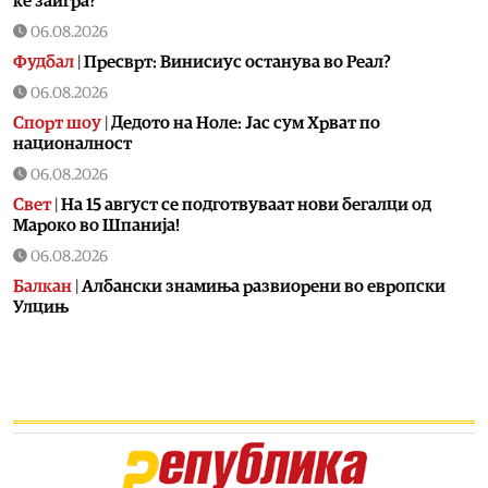
ќе заигра?
06.08.2026
Фудбал
|
Пресврт: Винисиус останува во Реал?
06.08.2026
Спорт шоу
|
Дедото на Ноле: Јас сум Хрват по
националност
06.08.2026
Свет
|
На 15 август се подготвуваат нови бегалци од
Мароко во Шпанија!
06.08.2026
Балкан
|
Албански знамиња развиорени во европски
Улцињ
06.08.2026
Балкан
|
Зеленски в сабота во официјална посета на
Србија, ќе се сретне со Вучиќ
06.08.2026
Македонија
|
Помалку првачиња, помалку иднина:
Демографската криза веќе стигна до училишните