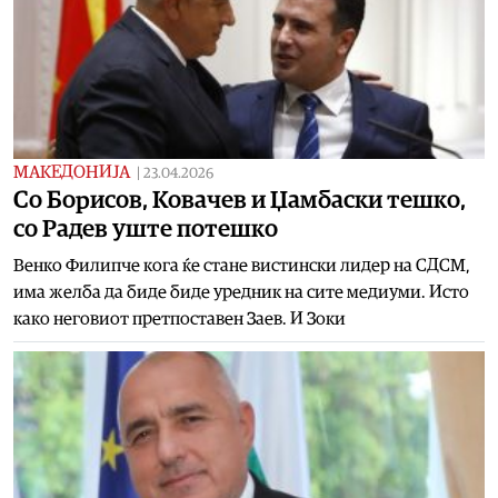
МАКЕДОНИЈА
|
23.04.2026
Со Борисов, Ковачев и Џамбаски тешко,
со Радев уште потешко
Венко Филипче кога ќе стане вистински лидер на СДСМ,
има желба да биде биде уредник на сите медиуми. Исто
како неговиот претпоставен Заев. И Зоки