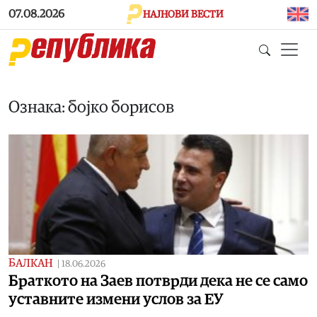
Skip to main content
07.08.2026
НАЈНОВИ ВЕСТИ
Ознака: бојко борисов
БАЛКАН
|
18.06.2026
Браткото на Заев потврди дека не се само
уставните измени услов за ЕУ