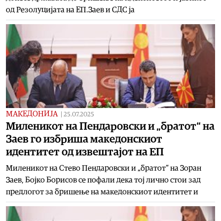
од Резолуцијата на ЕП.Заев и СДС ја
МАКЕДОНИЈА
|
25.07.2025
Миленикот на Пендаровски и „братот“ на
Заев го избриша македонскиот
идентитет од извештајот на ЕП
Миленикот на Стево Пендаровски и „братот“ на Зоран
Заев, Бојко Борисов се пофали дека тој лично стои зад
предлогот за бришење на македонскиот идентитет и