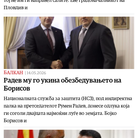
тој не им ги направел салите. Еве градоначалникот на
Пловдив и
БАЛКАН
|
14.05.2026
Радев му го укина обезбедувањето на
Борисов
Националната служба за заштита (НСЗ), под индиректна
палка на претседателот Румен Радев, донесе одлука која
ги соголи двајцата најмоќни луѓе во земјата. Бојко
Борисов и