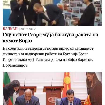
БАЛКАН
|
20.07.2025
Глушецот Георг му ја бакнува раката на
кумот Бојко
На социјалните мрежи се појави видео од сегашниот
министер за надвореши работи на Бугарија Георг
Георгиев како му ја бакнува раката на Бојко Борисов.
Поранешниот