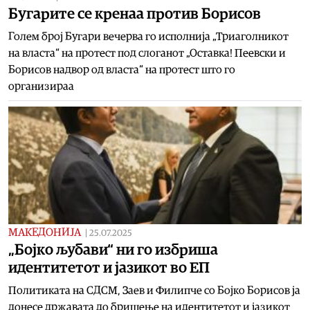
Бугарите се кренаа против Борисов
Голем број Бугари вечерва го исполнија „Триаголникот
на власта“ на протест под слоганот „Оставка! Пеевски и
Борисов надвор од власта“ на протест што го
организираа
МАКЕДОНИЈА
|
25.07.2025
„Бојко љубави“ ни го избриша
идентитетот и јазикот во ЕП
Политиката на СДСМ, Заев и Филипче со Бојко Борисов ја
донесе државата до бришење на идентитетот и јазикот