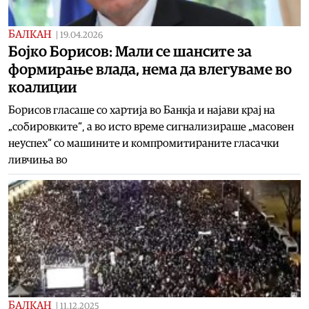
БАЛКАН
|
19.04.2026
Бојко Борисов: Мали се шансите за
формирање влада, нема да влегуваме во
коалиции
Борисов гласаше со хартија во Банкја и најави крај на
„собировките“, а во исто време сигнализираше „масовен
неуспех“ со машините и компромитираните гласачки
ливчиња во
БАЛКАН
|
11.12.2025