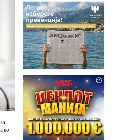
 за
а во