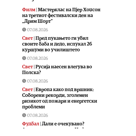
Филм
|
Мастерклас на Пјер Хоџсон
на третиот фестивалски ден на
„Дрим Шорт“
07.08.2026
Свет
|
Пред пукањето ги убил
своите баба и дедо, испукал 26
куршуми во училиштето
07.08.2026
Свет
|
Русија наесен влегува во
Полска?
07.08.2026
Свет
|
Европа како под вршник:
Соборени рекорди, зголемен
ризикот од пожари и енергетски
проблеми
07.08.2026
Фудбал
|
Дали е очекувано?
Аргентина го поддржа Инфантино