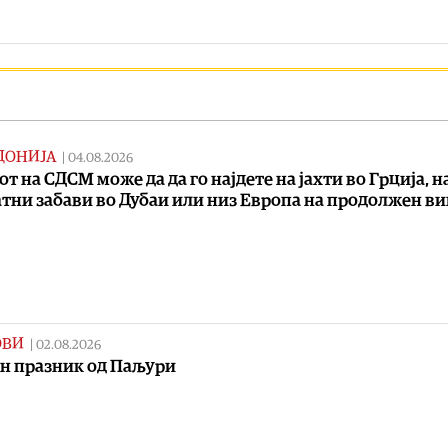
ДОНИЈА
|
04.08.2026
от на СДСМ може да да го најдете на јахти во Грција, н
тни забави во Дубаи или низ Европа на продолжен в
ОВИ
|
02.08.2026
н празник од Паљури