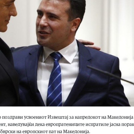
о поздрави усвоениот Извештај за напредокот на Македонија
нт, наведувајќи дека европратениците испратиле јасна порак
врски на европскиот пат на Македонија.