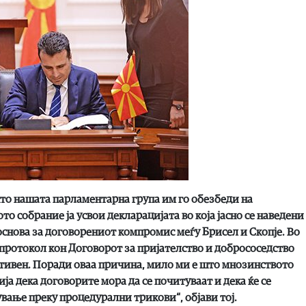
то нашата парламентарна група им го обезбеди на
 собрание ја усвои декларацијата во која јасно се наведени
снова за договорениот компромис меѓу Брисел и Скопје. Во
 протокол кон Договорот за пријателство и добрососедство
тивен. Поради оваа причина, мило ми е што мнозинството
а дека договорите мора да се почитуваат и дека ќе се
вање преку процедурални трикови“, објави тој.