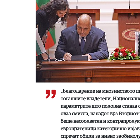
„Благодарение на мнозинството ш
тогашните владетели, Националното
параметрите што подоцна станаа о
оваа смисла, нападот врз Вториот
беше несоодветен и контрапродук
европратеници категорично изјавиј
спречат обиди за нивно заобиколу