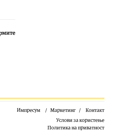
07.08.2026
Култура
|
Во Галеријата на икони
во Охрид денеска ќе биде
изложена ретка икона од
византискиот период
ормите
07.08.2026
Импресум
Маркетинг
Контакт
Услови за користење
Политика на приватност