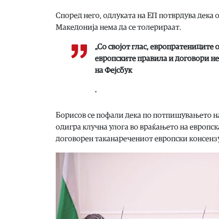
Според него, одлуката на ЕП потврдува дека 
Македонија нема да се толерираат.
„Со својот глас, европратениците 
европските правила и договори не
на Фејсбук
.
Борисов се пофали дека по потпишувањето на
одигра клучна улога во враќањето на европск
договорен таканаречениот европски консенз