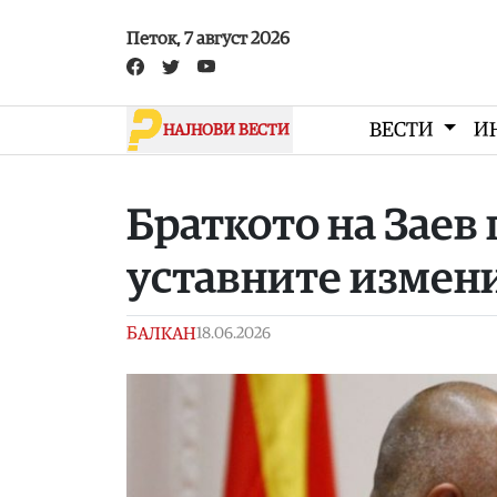
Skip to main content
Петок, 7 август 2026
ВЕСТИ
И
НАЈНОВИ ВЕСТИ
Браткото на Заев 
уставните измени
БАЛКАН
18.06.2026