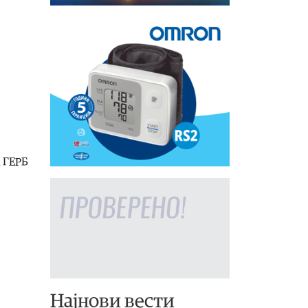
а ГЕРБ
Најнови вести