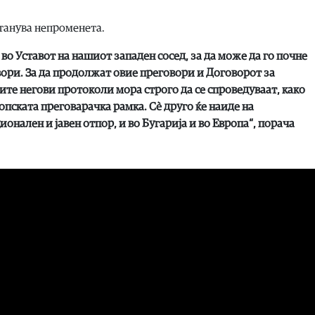
станува непроменета.
во Уставот на нашиот западен сосед, за да може да го почне
вори. За да продолжат овие преговори и Договорот за
ите негови протоколи мора строго да се спроведуваат, како
пската преговарачка рамка. Сè друго ќе наиде на
нален и јавен отпор, и во Бугарија и во Европа“, порача