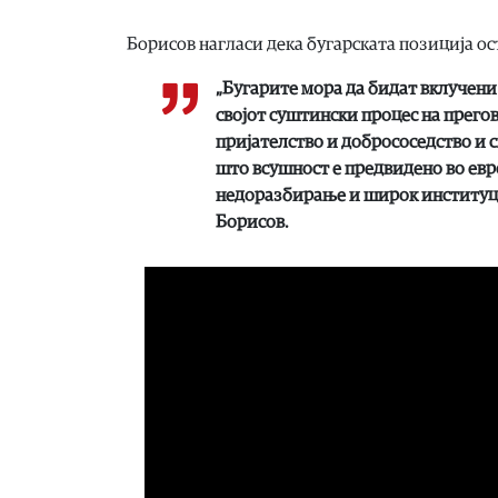
Борисов нагласи дека бугарската позиција о
„Бугарите мора да бидат вклучени 
својот суштински процес на прего
пријателство и добрососедство и с
што всушност е предвидено во евро
недоразбирање и широк институцио
Борисов.