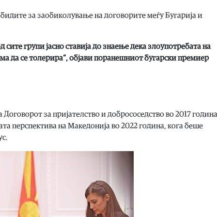
обидите за заобиколување на договорите меѓу Бугарија и
од сите групи јасно ставија до знаење дека злоупотребата на
ма да се толерира“, објави поранешниот бугарски премиер
 Договорот за пријателство и добрососедство во 2017 годин
ата перспектива на Македонија во 2022 година, кога беше
ус.