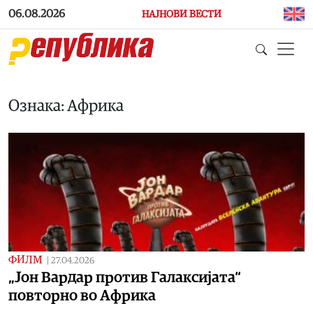
Skip to main content
06.08.2026
НАЈНОВИ ВЕСТИ
Ознака: Африка
ФИЛМ
|
27.04.2026
„Јон Вардар против Галаксијата“
повторно во Африка