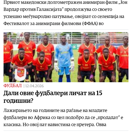
Првиот македонски долгометражен анимиран филм „Јон
Вардар против Галаксијата“ продолжува со своето
успешно меѓународно патување, овојпат со селекција на
Фестивалот за анимирани филмови (ФФАА) во
ФУДБАЛ
|
12.04.2026
Дали овие фудбалери личат на 15
годишни?
Лажирањето на годините на раѓање на младите
фудбалери во Африка со цел подобро да се „продадат“ е
класика. Но овој пат навистина се претера. Овва