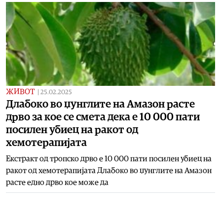
ЖИВОТ
|
25.02.2025
Длабоко во џунглите на Амазон расте
дрво за кое се смета дека е 10 000 пати
посилен убиец на ракот од
хемотерапијата
Екстракт од тропско дрво е 10 000 пати посилен убиец на
ракот од хемотерапијата Длабоко во џунглите на Амазон
расте едно дрво кое може да