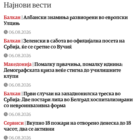
Најнови вести
Балкан
|
Албански знамиња развиорени во европски
Улцињ
06.08.2026
Балкан
|
Зеленски в сабота во официјална посета на
Србија, ќе се сретне со Вучиќ
06.08.2026
Македонија
|
Помалку првачиња, помалку иднина:
Демографската криза веќе стигна до училишните
клупи
06.08.2026
Балкан
|
Први случаи на западнонилска треска во
Србија: Две постари лица во Белград хоспитализирани
со невроинвазивна форма
06.08.2026
Сервиси
|
Вкупно 18 пожари на отворено денеска до 18
часот, два се активни
06.08.2026