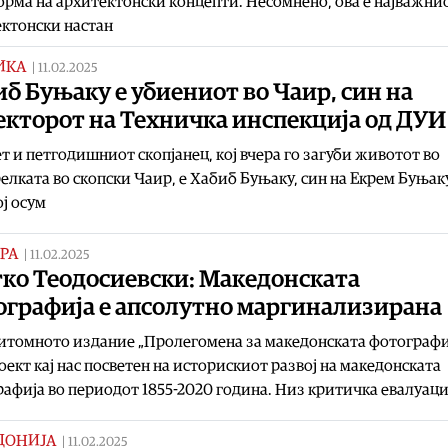
рма на архитектонски концепти. Несомнено, ова е најважни
ктонски настан
ИКА
|
11.02.2025
б Буњаку е убиениот во Чаир, син на
екторот на Техничка инспекција од ДУИ
т и петгодишниот скопјанец, кој вчера го загуби животот во
елката во скопски Чаир, е Хабиб Буњаку, син на Екрем Буњак
ј осум
РА
|
11.02.2025
тко Теодосиевски: Македонската
ографија е апсолутно маргинализирана
томното издание „Пролегомена за македонската фотографиј
оект кај нас посветен на историскиот развој на македонската
афија во периодот 1855-2020 година. Низ критичка евалуаци
ДОНИЈА
|
11.02.2025