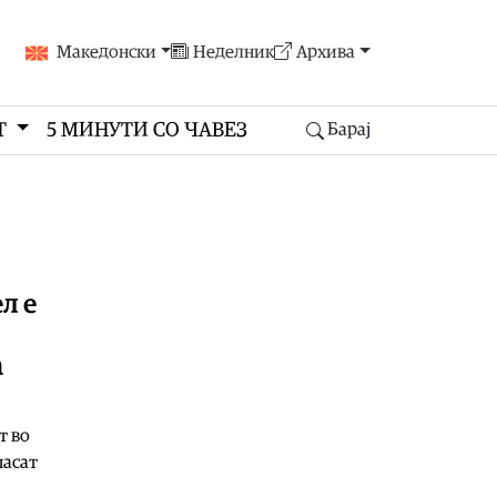
Македонски
Неделник
Архива
Т
5 МИНУТИ СО ЧАВЕЗ
Барај
л е
а
т во
пасат