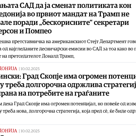
њата САД да ја сменат политиката кон
донија во првиот мандат на Трамп не
але поради „бескорисните“ секретари
ерсон и Помпео
ешна претставничка на американскиот Стејт Департмент го
а од најгледаните десничарски емисии во САД за тоа како во
 на претседателот Доналд Трамп,
ДОНИЈА
|
10.02.2025
нски: Град Скопје има огромен потенци
у треба долгорочна одржлива стратегиј
рана на потребите на граѓаните
 дека Град Скопје има огромен потенцијал, но повеќе од изв
у треба нова, долгорочна стратегија, која пред сѐ, ќе биде о
ДОНИЈА
|
10.02.2025