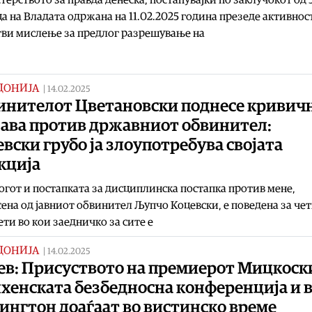
а на Владата одржана на 11.02.2025 година презеде активнос
ви мислење за предлог разрешување на
ДОНИЈА
|
14.02.2025
инителот Цветановски поднесе кривич
јава против државниот обвинител:
вски грубо ја злоупотребува својата
кција
гот и постапката за дисциплинска постапка против мене,
ена од јавниот обвинител Љупчо Коцевски, е поведена за че
ти во кои заедничко за сите е
ДОНИЈА
|
14.02.2025
ев: Присуството на премиерот Мицкоск
хенската безбедносна конференција и 
ингтон доаѓаат во вистинско време