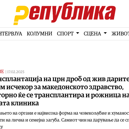
НТЕРВЈУА
КОЛУМНИ
СПОРТ
СЦЕНА
ЖИВО
ЈЕ
|
17.02.2025
сплантација на црн дроб од жив дарите
м исчекор за македонското здравство,
орно ќе се трансплантира и рожница н
ата клиника
њето на органи е највисока форма на човекољубие и хуманос
и на лична и семејна загуба. Самиот чин на дарување да се с
ку