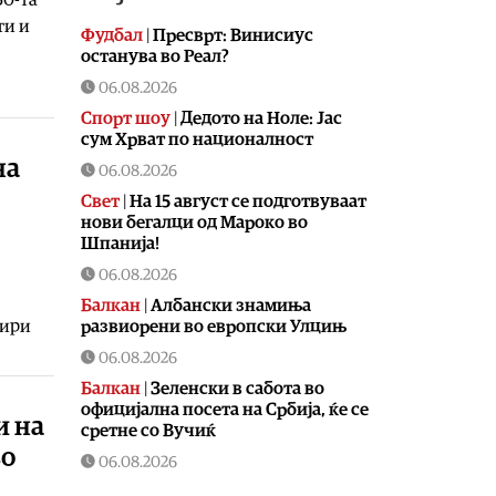
ти и
Фудбал
|
Пресврт: Винисиус
останува во Реал?
06.08.2026
Спорт шоу
|
Дедото на Ноле: Јас
сум Хрват по националност
на
06.08.2026
Свет
|
На 15 август се подготвуваат
нови бегалци од Мароко во
Шпанија!
06.08.2026
Балкан
|
Албански знамиња
тири
развиорени во европски Улцињ
06.08.2026
Балкан
|
Зеленски в сабота во
официјална посета на Србија, ќе се
и на
сретне со Вучиќ
во
06.08.2026
Македонија
|
Помалку првачиња,