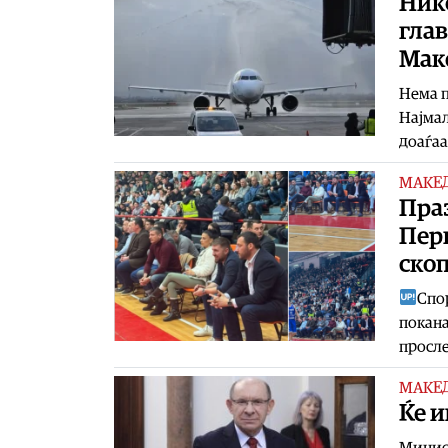
Нико
глав
Мак
Нема п
Најмал
доаѓаа
МАКЕ
Пра
Пер
ско
Спор
покана
просле
МАКЕ
Ќе и
Минист