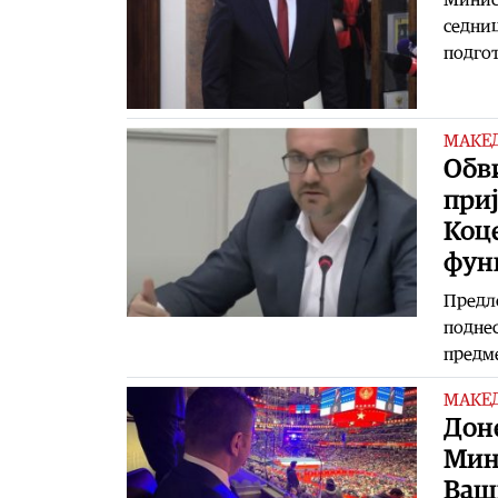
седниц
подгот
МАКЕ
Обв
при
Коце
фун
Предло
поднес
предме
МАКЕ
Дон
Мин
Ваш