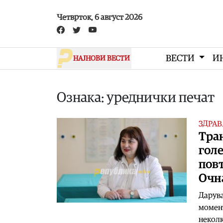
Skip to main content
Четврток, 6 август 2026
ВЕСТИ
И
НАЈНОВИ ВЕСТИ
Ознака: уреднички печат
ЗДРАВ
Тран
голе
повт
Очн
Дарува
момент
некол