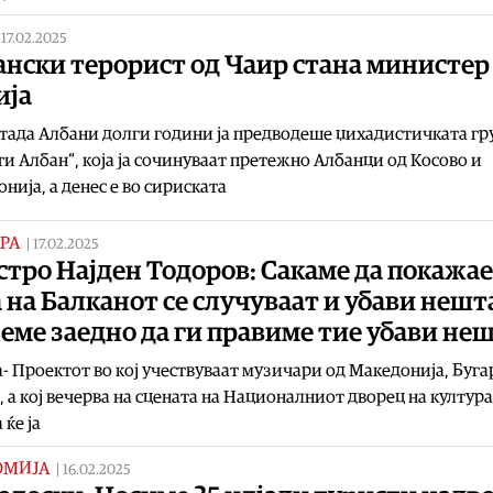
|
17.02.2025
нски терорист од Чаир стана министер
ија
тада Албани долги години ја предводеше џихадистичката гр
и Албан“, која ја сочинуваат претежно Албанци од Косово и
нија, а денес е во сириската
РА
|
17.02.2025
тро Најден Тодоров: Сакаме да покажа
 на Балканот се случуваат и убави нешт
ме заедно да ги правиме тие убави не
- Проектот во кој учествуваат музичари од Македонија, Буга
, а кој вечерва на сцената на Националниот дворец на култура
 ќе ја
ОМИЈА
|
16.02.2025