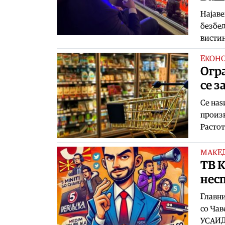
Најаве
безбед
вистин
ЕКОН
Огр
се з
Се наѕ
произв
Растот
МАКЕ
ТВ К
нес
Главни
со Чав
УСАИД