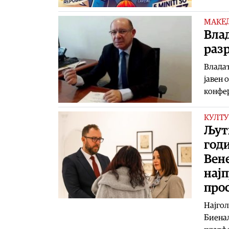
МАКЕ
Влад
раз
Владат
јавен 
конфер
КУЛТУ
Љут
год
Вене
нај
про
Најгол
Биенал