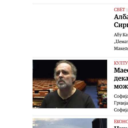
СВЕТ
Алба
Сир
Абу Ка
„Џемат
Македо
КУЛТУ
Маес
дека
може
Софија
Грција
Софија
ЕКОН