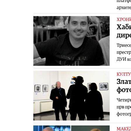
платфо
архите
ХРОН
Хаби
дир
Триесе
престр
ДУИ ко
КУЛТУ
Зла
фот
Четири
прв пр
фотогр
МАКЕ