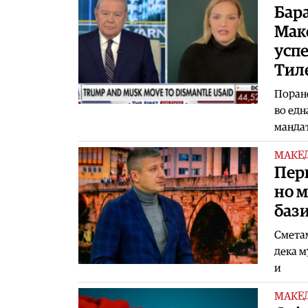
Бара
Маке
успе
Тил
Поран
во едн
мандат
МАКЕ
Пери
но м
бази
Сметам
дека м
и
МАКЕ