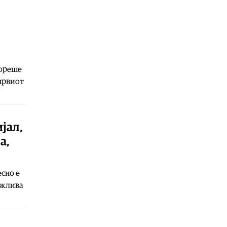
Ракомет
|
Победа над Фарски
острови на младите на
македонски ракометари на ЕП во
Србија
06.08.2026
Хроника
|
Тешко повреден 16-
вореше
годишник на мотор
 првиот
06.08.2026
јал,
а,
есно е
држлива