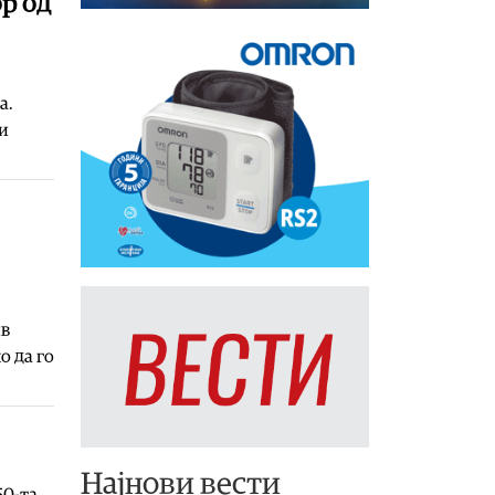
р од
а.
ни
ив
о да го
Најнови вести
50-та