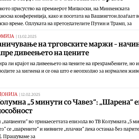
ното присуство на премиерот Мицкоски, на Минхенската
носна конференција, како и посетата на Вашингтон доаѓаат 
ско време. Одлуката на претседателите Путин и Трамп, за
ОМИЈА
|
13.02.2025
аничување на трговските маржи – начин
апре дивеењето на цените
ира ли крајот на дивеењето на цените на прехрамбените, но и
одите за хигиена и се она што е неопходно за нормален жив
ДОНИЈА
|
12.02.2025
олумна „5 минути со Чавез“: „Шарена“ е
пособност
 „пациенти“ во тринаесеттата епизода во ТВ Колумната „5 м
ез“ се „шарените“ и нивните „плачки“ дека останаа без парит
. Прашуваме за