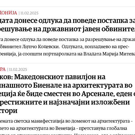
ДОНИЈА
|
11.02.2025
ата донесе одлука да поведе постапка з
решување на државниот јавен обвините
а донесе одлука да поведе постапка за разрешување на држ
обвинител Љупчо Коцевски. Одлуката, попладнево на прес-
енција, ја соопшти портпаролката на Владата Марија Митев
РА
|
11.02.2025
ков: Македонскиот павилјон на
инашното Биенале на архитектурата во
ција ќе биде сместен во Арсенале, еден 
престижните и најзначајни изложбени
стори
емата светска манифестација во доменот на архитектурата –
ето на архитектурата во Венеција – претставува глобална