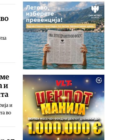
 во
упа
еме
а и
шта
рија и
та во