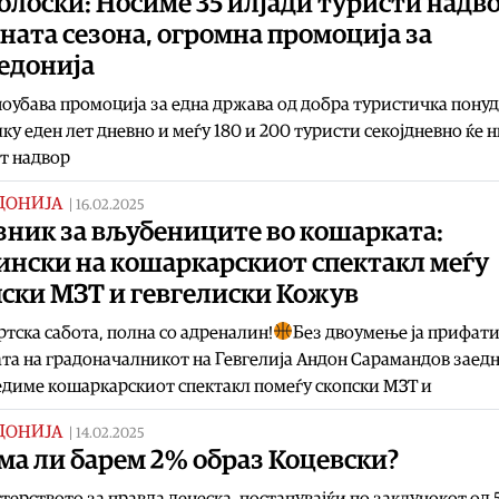
лоски: Носиме 35 илјади туристи надво
ната сезона, огромна промоција за
едонија
оубава промоција за една држава од добра туристичка понуд
ку еден лет дневно и меѓу 180 и 200 туристи секојдневно ќе 
т надвор
ДОНИЈА
|
16.02.2025
зник за вљубениците во кошарката:
ински на кошаркарскиот спектакл меѓу
пски МЗТ и гевгелиски Кожув
тска сабота, полна со адреналин!
Без двоумење ја прифат
та на градоначалникот на Гевгелија Андон Сарамандов заедн
диме кошаркарскиот спектакл помеѓу скопски МЗТ и
ДОНИЈА
|
14.02.2025
ма ли барем 2% образ Коцевски?
ерството за правда денеска, постапувајќи по заклучокот од 