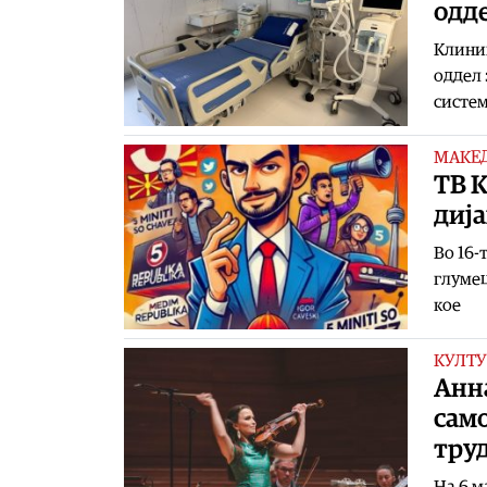
одд
Клиник
оддел 
систем
МАКЕ
TВ К
диј
Во 16-
глумец
кое
КУЛТУ
Анна
само
труд
На 6 м