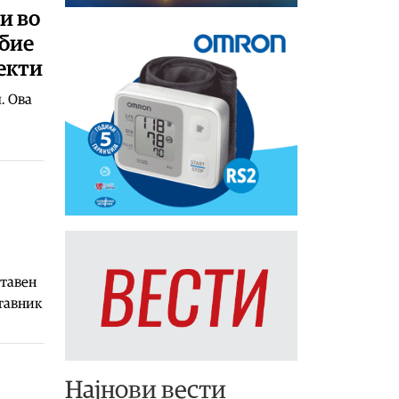
и во
обие
фекти
. Ова
ставен
ставник
Најнови вести