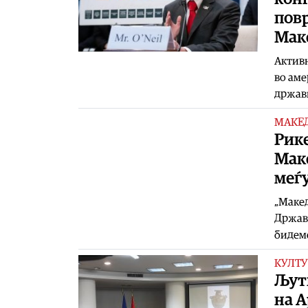
повр
Мак
Активн
во аме
државн
МАКЕ
Рике
Маке
меѓ
„Макед
Држави
бидеме
КУЛТУ
Љутк
на 