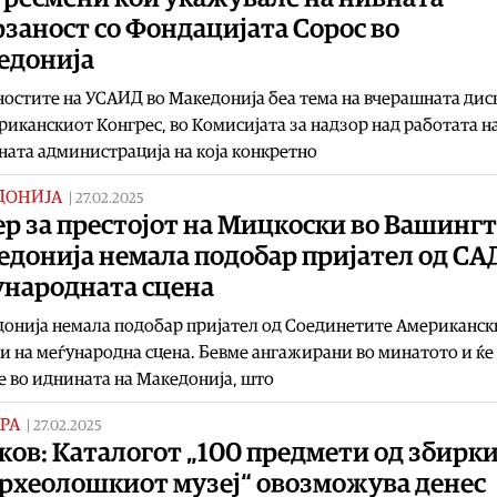
заност со Фондацијата Сорос во
едонија
остите на УСАИД во Македонија беа тема на вчерашната дис
риканскиот Конгрес, во Комисијата за надзор над работата н
ата администрација на која конкретно
ДОНИЈА
|
27.02.2025
р за престојот на Мицкоски во Вашингт
донија немала подобар пријател од СА
ународната сцена
онија немала подобар пријател од Соединетите Американск
 на меѓународна сцена. Бевме ангажирани во минатото и ќе
 во иднината на Македонија, што
РА
|
27.02.2025
ов: Каталогот „100 предмети од збирк
Археолошкиот музеј“ овозможува денес