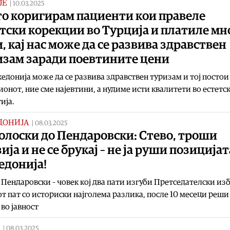
ЈЕ
|
10.03.2025
то коригирам пациенти кои правеле
тски корекции во Турција и платиле мн
, кај нас може да се развива здравствен
изам заради поевтините цени
едонија може да се развива здравствен туризам и тој постои 
ионот, ние сме најевтини, а нудиме исти квалитети во естетс
ија.
ДОНИЈА
|
08.03.2025
олоски до Пендаровски: Стево, троши
ија и не се брукај – не ја руши позицијат
едонија!
 Пендаровски – човек кој два пати изгуби Претседателски из
т пат со историски најголема разлика, после 10 месеци реши 
 во јавност
|
08.03.2025