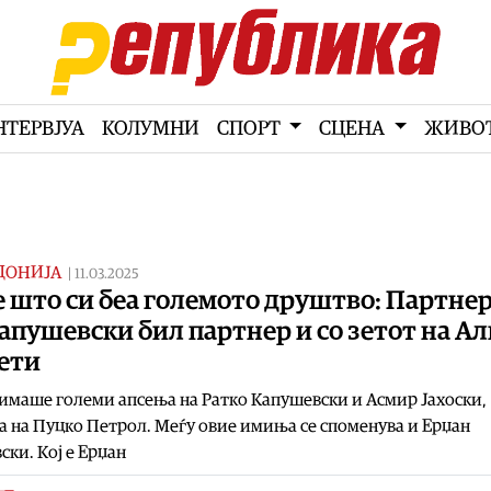
НТЕРВЈУА
КОЛУМНИ
СПОРТ
СЦЕНА
ЖИВО
ДОНИЈА
|
11.03.2025
 што си беа големото друштво: Партне
апушевски бил партнер и со зетот на А
ети
имаше големи апсења на Ратко Капушевски и Асмир Јахоски,
а на Пуцко Петрол. Меѓу овие имиња се споменува и Ерџан
ски. Кој е Ерџан