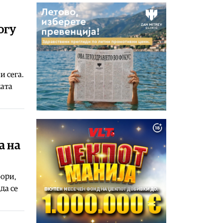
огу
и сега.
ката
а на
бори,
да се