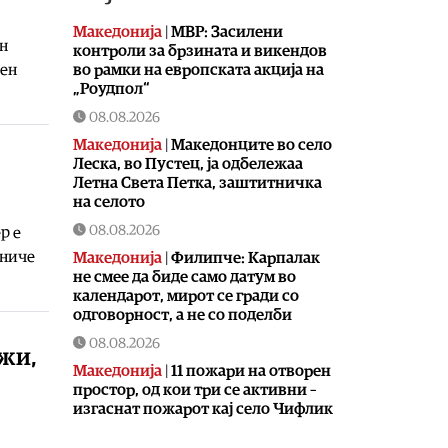
Македонија
|
МВР: Засилени
н
контроли за брзината и викендов
вен
во рамки на европската акција на
„Роудпол“
08.08.2026
Македонија
|
Македонците во село
Леска, во Пустец, ја одбележаа
Летна Света Петка, заштитничка
на селото
08.08.2026
р е
ениче
Македонија
|
Филипче: Карпалак
не смее да биде само датум во
календарот, мирот се гради со
одговорност, а не со поделби
08.08.2026
ажи,
Македонија
|
11 пожари на отворен
простор, од кои три се активни –
изгаснат пожарот кај село Чифлик
08.08.2026