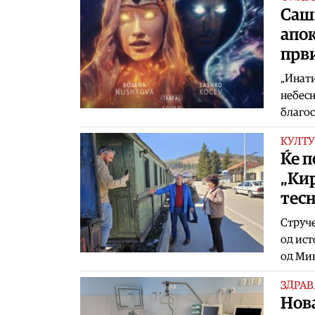
Сашк
апок
први
„Инати
небесн
благос
КУЛТУ
Ќе п
„Кир
тес
Струче
од ист
од Мин
ЗДРАВ
Нов