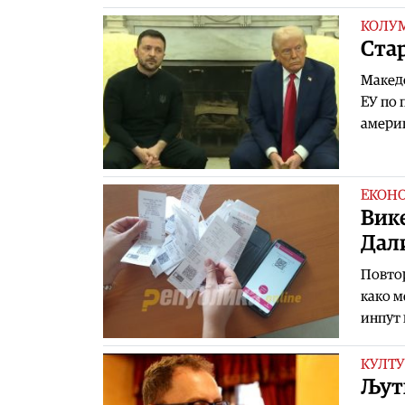
КОЛУ
Ста
Македо
ЕУ по 
амери
ЕКОН
Вике
Дали
Повтор
како м
инпут 
КУЛТУ
Љутк