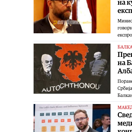
на к
експ
Минист
говорн
експро
БАЛК
Прек
на Б
Алб
Поране
Србија
Балкан
МАКЕ
Све
мед
кон