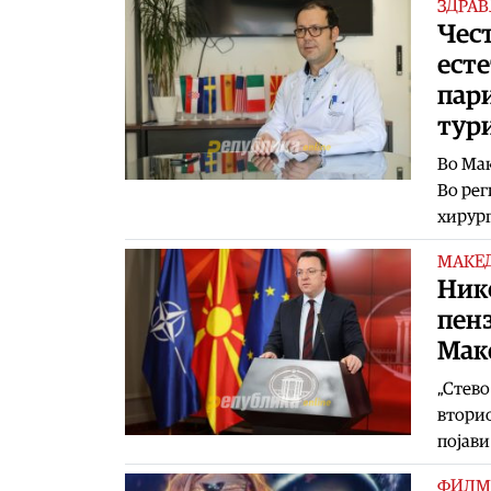
ЗДРАВ
Чес
есте
пари
тур
Во Мак
Во рег
хирург
МАКЕ
Ник
пенз
Мак
„Стево
вторио
појави
ФИЛМ