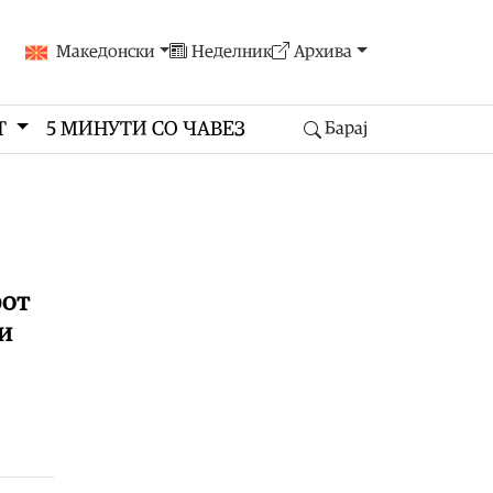
Македонски
Неделник
Архива
Т
5 МИНУТИ СО ЧАВЕЗ
Барај
рот
ли