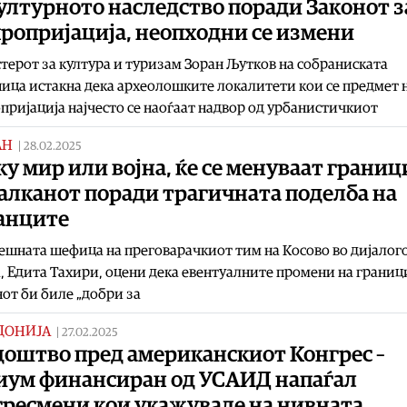
ултурното наследство поради Законот з
ропријација, неопходни се измени
ерот за култура и туризам Зоран Љутков на собраниската
ица истакна дека археолошките локалитети кои се предмет 
пријација најчесто се наоѓаат надвор од урбанистичкиот
АН
|
28.02.2025
у мир или војна, ќе се менуваат границ
алканот поради трагичната поделба на
анците
шната шефица на преговарачкиот тим на Косово во дијалого
, Едита Тахири, оцени дека евентуалните промени на границ
от би биле „добри за
ДОНИЈА
|
27.02.2025
доштво пред американскиот Конгрес –
иум финансиран од УСАИД напаѓал
гресмени кои укажувале на нивната