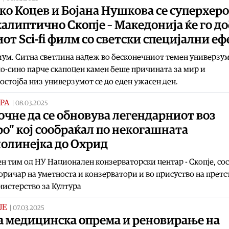
о Коцев и Бојана Нушкова се суперхеро
алиптично Скопје – Македонија ќе го д
от Sci-fi филм со светски специјални е
ум. Ситна светлина надеж во бесконечниот темен универзум
о-сино парче скапоцен камен беше причината за мир и
остојба низ универзумот се до еден ужасен ден.
РА
|
08.03.2025
очне да се обновува легендарниот воз
о” кој сообраќал по некогашната
нолинејка до Охрид
н тим од НУ Национален конзерваторски центар - Скопје, со
оричар на уметноста и конзерватори и во присуство на прет
истерство за Култура
ЈЕ
|
07.03.2025
а медицинска опрема и реновирање на