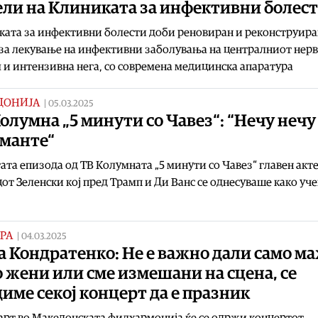
ели на Клиниката за инфективни болест
ата за инфективни болести доби реновиран и реконструира
за лекување на инфективни заболувања на централниот нер
 и интензивна нега, со современа медицинска апаратура
ДОНИЈА
|
05.03.2025
олумна „5 минути со Чавез“: “Нечу нечу
аманте“
тата епизода од ТВ Колумната „5 минути со Чавез“ главен акте
от Зеленски кој пред Трамп и Ди Ванс се однесуваше како уч
РА
|
04.03.2025
 Кондратенко: Не е важно дали само м
 жени или сме измешани на сцена, се
име секој концерт да е празник
арт во Македонската филхармонија ќе се одржи концертот