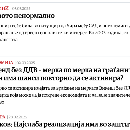
МНИ
|
03.03.2025
рото ненормално
нија веќе била во ситуација да бира меѓу САД и поголемиот 
прашање од врвен геополитички интерес. Во 2003 година, со
канската
ОМИЈА
|
02.03.2025
нд без ДДВ – мерка по мерка на граѓани
 има шанси повторно да се активира?
но се активира идејата за враќање на мерката Викенд без ДД
ерка која можe да ја покренe економијата и да даде значител
во
РА
|
28.02.2025
ов: Најслаба реализација има во зашти