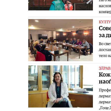
наслов
концер
КУЛТУ
Сов
за д
Во све
достап
тело н
ЗДРАВ
Кожа
наоѓ
Профес
дермат
дермат
„Гоце 