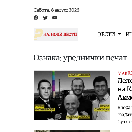
Skip to main content
Сабота, 8 август 2026
ВЕСТИ
И
НАЈНОВИ ВЕСТИ
Ознака: уреднички печат
МАКЕ
Леле
на К
Ахм
Вчера 
газдат
Сулков