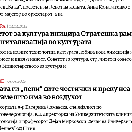
ен „Бајка“, посветен на Денот на жената. Анна Кондратенко е
т-мајстор во оркестарот, а на
РА
|
03.03.2025
етот за култура иницира Стратешка рам
игитализација во културата
тот на новите технологии, културата добива нова димензија 
ност и инклузивност. Советот за култура, стручното и совет
а Министерството за култура и
ЈЕ
|
03.03.2025
та ги „лепи“ сите честички и преку неа
аме што има во воздухот
орката д-р Катерина Дамевска, специјалист по
овенерологија, в.д. директорка на Универзитетската клиник
ологија и професорот Дејан Мирковски, декан на Универзит
Делчев“ од Штип