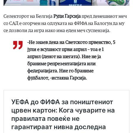
Селекторот на Белгија
Руди Гарсија
пред денешниот меч
со САД е огорчен на одлуката на ФИФА на Балогун да му
се дозволи да игра иако има еден меч суспензија.
-Не знаев дека на Светското првенство, 5
јули е всушност први април – тоа е 1
април (денот на шегата). Ние не ја
браниме репрезентацијата или
федерацијата. Ние го браниме
фудбалот, -истакна Гарсија.