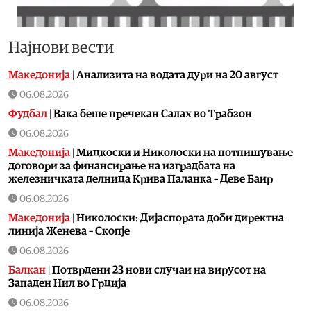
Најнови вести
Македонија
|
Aнализита на водата дури на 20 август
06.08.2026
Фудбал
|
Вака беше пречекан Салах во Трабзон
06.08.2026
Македонија
|
Мицкоски и Николоски на потпишување
договори за финансирање на изградбата на
железничката делница Крива Паланка – Деве Баир
06.08.2026
Македонија
|
Николоски: Дијаспората доби директна
линија Женева – Скопје
06.08.2026
Балкан
|
Потврдени 23 нови случаи на вирусот на
Западен Нил во Грција
06.08.2026