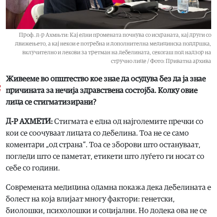
Проф. д-р Ахмњти: Кај едни промената почнува со исхраната, кај други со
движењето, а кај некои е потребна и дополнителна медицинска поддршка,
вклучително и лекови за третман на дебелината, секогаш под надзор на
стручно лице / Фото: Приватна архива
Живееме во општество кое знае да осудува без да ја знае
причината за нечија здравствена состојба. Колку овие
лица се стигматизирани?
Д-Р АХМЕТИ:
Стигмата е една од најголемите пречки со
кои се соочуваат лицата со дебелина. Тоа не се само
коментари „од страна“. Тоа се зборови што остануваат,
погледи што се паметат, етикети што луѓето ги носат со
себе со години.
Современата медицина одамна покажа дека дебелината е
болест на која влијаат многу фактори: генетски,
биолошки, психолошки и социјални. Но додека ова не се