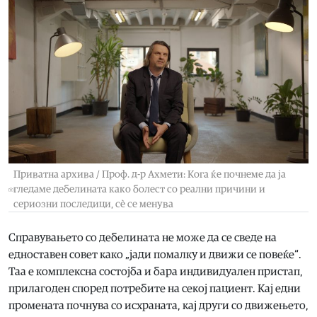
Приватна архива / Проф. д-р Ахмети: Кога ќе почнеме да ја
гледаме дебелината како болест со реални причини и
сериозни последици, сè се менува
Справувањето со дебелината не може да се сведе на
едноставен совет како „јади помалку и движи се повеќе“.
Таа е комплексна состојба и бара индивидуален пристап,
прилагоден според потребите на секој пациент. Кај едни
промената почнува со исхраната, кај други со движењето,