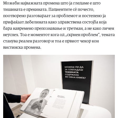
Можеби најважната промена што ја гледаме е што
тишината е прекината. Пациентите сè почесто,
поотворено разговараат за проблемот и постепено ја
прифаќаат дебелината како здравствена состојба која
бара навремено препознавање и третман, а не како личен
неуспех. Тоа е моментот кога од „скриен проблем“, темата
станува реален разговор и тоа е првиот чекор кон
вистинска промена.