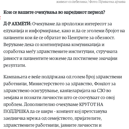
живеат со дебелина / Фото: Приватна архива
Кои се вашите очекувања во наредниот период?
Д-Р АХМЕТИ:
Очекуваме да продолжи интересот за
едукација и информирање, како и да се зголеми бројот на
пациенти кои ќе се обратат во Центрите за обезност.
Веруваме дека со континуирана комуникација и
соработка меѓу здравствените институции, стручната
јавност и пациентите можеме да постигнеме значајни
резултати.
Кампањата е веќе поддржана од голем број здравствени
работници, Министерството за здравство, Фондот за
здравствено осигурување, канцеларијата на СЗО во
земјава и познати личности што се соочуваат со овој
проблем. Дополнително очекуваме КРУГОТ НА
ПОДДРШКА да се шири – концепт кој претставува
заедничка мрежа од семејството, пријателите,
здравствените работници, јавните личности и