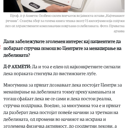
Проф. д-р Ахмети: Особено силен впечаток во јавноста остави „Најтешкиот
речник“. Станува збор за голема книга тешка околу 15 килограми која содржи
дел од здравствените компликации поврзани со дебелината. Фото: Приватна
архива
Дали забележувате зголемен интерес кај пациентите да
побараат стручна помош во Центрите за менаџирање на
дебелината?
Д-Р АХМЕТИ:
Да и тоа е еден од најконкретните сигнали
дека пораката стигнува до вистинските луѓе.
Многумина за првпат дознаваат дека постојат Центри за
менаџирање на дебелината токму преку кампањата и
тогаш сфаќаат дека не се сами и дека постои реална,
стручна поддршка. Воедно, за многумина тоа е и првпат
да разберат дека постојат повеќе начини за третман на
дебелината, од промени во начинот на исхрана и
зголемена физичка активност, до соодветни лекови, а