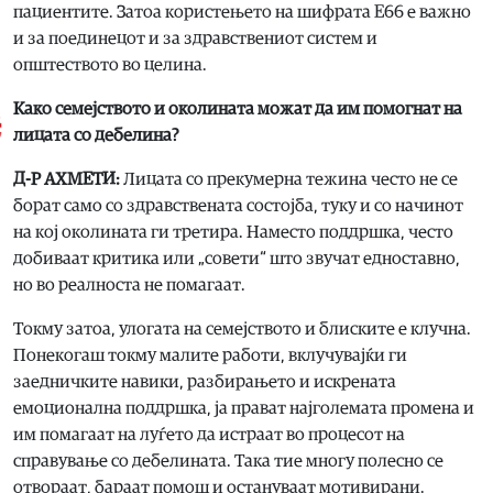
пациентите. Затоа користењето на шифрата Е66 е важно
и за поединецот и за здравствениот систем и
општеството во целина.
Како семејството и околината можат да им помогнат на
лицата со дебелина?
Д-Р АХМЕТИ:
Лицата со прекумерна тежина често не се
борат само со здравствената состојба, туку и со начинoт
на кој околината ги третира. Наместо поддршка, често
добиваат критика или „совети“ што звучат едноставно,
но во реалноста не помагаат.
Токму затоа, улогата на семејството и блиските е клучна.
Понекогаш токму малите работи, вклучувајќи ги
заедничките навики, разбирањето и искрената
емоционална поддршка, ја прават најголемата промена и
им помагаат на луѓето да истраат во процесот на
справување со дебелината. Така тие многу полесно се
отвораат, бараат помош и остануваат мотивирани.