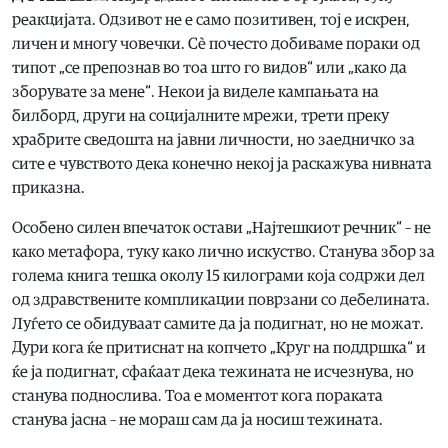
реакцијата. Одзивот не е само позитивен, тој е искрен,
личен и многу човечки. Сè почесто добиваме пораки од
типот „се препознав во тоа што го видов“ или „како да
зборувате за мене“. Некои ја виделе кампањата на
билборд, други на социјалните мрежи, трети преку
храбрите сведошта на јавни личности, но заедничко за
сите е чувството дека конечно некој ја раскажува нивната
приказна.
Особено силен впечаток остави „Најтешкиот речник“ – не
како метафора, туку како лично искуство. Станува збор за
голема книга тешка околу 15 килограми која содржи дел
од здравствените компликации поврзани со дебелината.
Луѓето се обидуваат самите да ја подигнат, но не можат.
Дури кога ќе притиснат на копчето „Круг на поддршка“ и
ќе ја подигнат, сфаќаат дека тежината не исчезнува, но
станува поднослива. Тоа е моментот кога пораката
станува јасна – не мораш сам да ја носиш тежината.