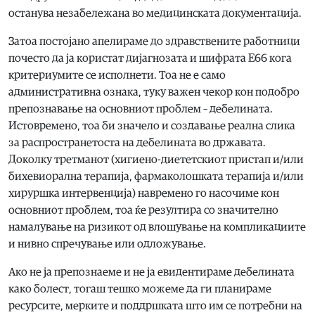
останува незабележана во медицинската документација.
Затоа постојано апелираме до здравствените работници
почесто да ја користат дијагнозата и шифрата Е66 кога
критериумите се исполнети. Тоа не е само
административна ознака, туку важен чекор кон подобро
препознавање на основниот проблем – дебелината.
Истовремено, тоа би значело и создавање реална слика
за распространетоста на дебелината во државата.
Доколку третманот (хигиено-диететскиот пристап и/или
бихевиорална терапија, фармаколошката терапија и/или
хируршка интервенција) навремено го насочиме кон
основниот проблем, тоа ќе резултира со значително
намалување на ризикот од влошување на компликациите
и нивно спречување или одложување.
Ако не ја препознаеме и не ја евидентираме дебелината
како болест, тогаш тешко можеме да ги планираме
ресурсите, мерките и поддршката што им се потребни на