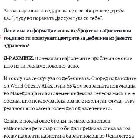
Затоа, најсилната поддршка не е во зборовите „треба
да…“, туку во пораката „јас сум тука со тебе“.
Дали има информации колкав е бројот на пациенти кои
годишно ги посетуваат центрите за дебелина во јавното
здравство?
Д-Р АХМЕТИ:
Понекогаш најголемите проблеми се оние
што не ги гледаме доволно јасно.
И токму тоа се случува со дебелината. Според податоците
од World Obesity Atlas, дури 65% од возрасната популација
во Македонија има зголемен индекс на телесна маса т.е. е
обезна, што покажува дека ова не е изолиран случај, туку
реалност што засега голем дел од населението.
Сепак, и покрај овие бројки, немаме единствен
национален регистар што би дал прецизна слика за тоа
колку пациенти навистина бараат помош во Центрите за