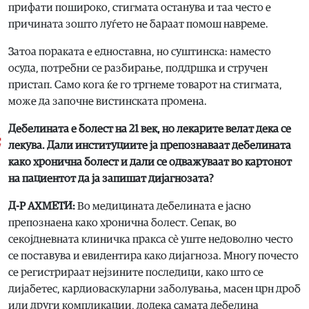
прифати пошироко, стигмата останува и таа често е
причината зошто луѓето не бараат помош навреме.
Затоа пораката е едноставна, но суштинска: наместо
осуда, потребни се разбирање, поддршка и стручен
пристап. Само кога ќе го тргнеме товарот на стигмата,
може да започне вистинската промена.
Дебелината е болест на 21 век, но лекарите велат дека се
лекува. Дали институциите ја препознаваат дебелината
како хронична болест и дали се одважуваат во картонот
на пациентот да ја запишат дијагнозата?
Д-Р АХМЕТИ:
Во медицината дебелината е јасно
препознаена како хронична болест. Сепак, во
секојдневната клиничка пракса сè уште недоволно често
се поставува и евидентира како дијагноза. Многу почесто
се регистрираат нејзините последици, како што се
дијабетес, кардиоваскуларни заболувања, масен црн дроб
или други компликации, додека самата дебелина