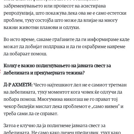
забременувањето или процесот на асистирана
репродукција, што покажува дека ова не е само естетски
проблем, туку состојба што може да влијае на многу
важни животни планови и одлуки.
Во исто време, сакаме граѓаните да ги информираме каде
можат да добијат поддршка и да ги охрабриме навреме
да побараат помош.
Колку е важно подигнувањето на јавната свест за
дебелината и прекумерната тежина?
Д-Р АХМЕТИ:
Често најтешкиот дел не е самиот третман
на дебелината, туку моментот кога човек ќе одлучи да
побара помош. Многумина никогаш не го прават тој
чекор бидејќи мислат дека проблемот е „само нивен“ и
треба сами да се справат.
Затоа е клучно да ја подигнеме јавната свест за
дебелината. Не само како личен предизвик, туку како