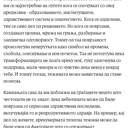
им се најпотребни на луѓето кога се соочуваат со овој
предизвик – образованието, институциите,
здравствениот систем и општеството. Кога се одделени,
тие се само дел од решението. Но кога се поврзани,
создаваат целина, мрежа на грижа, разбирање и
заедничка одговорност. Токму од таа поврзаност
произлегува пеперутката како симбол на промена,
слобода, олеснување и нов почеток. Таа нè потсетува дека
трансформацијата не доаѓа преку ноќ, туку започнува со
поддршка, мали чекори и со чувство дека некој е покрај
тебе. И токму тогаш, тежината може навистина да стане
полесна.
Кампањата сака да им доближи на граѓаните нешто што
честопати не го знаат: дека дебелината може да биде
поврзана со сериозни здравствени последици,
вклучувајќи го и репродуктивното здравје. На пример, кај
дел од жените, прекумерната телесна тежина може да
биде еден од факторите што го отежнуваат