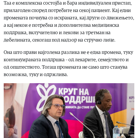
Таа е комплексна состојба и бара индивидуален пристап,
прилагоден според потребите на секој пациент. Кај едни
промената почнува со исхраната, кај други со движењето,
а кај некои е потребна и дополнителна медицинска
поддршка, вклучително и лекови за третман на
дебелината, секогаш под надзор на стручно лице.
Она што прави најголема разлика не е една промена, туку
континуираната поддршка – од лекарите, семејството и
од општеството. Тогаш промената не само што станува
возможна, туку и одржлива.