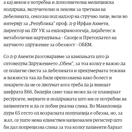
а кај некои е потребна и дополнителна медицинска
поддршка, вклучително и лекови за третман на
дебелината, секогаш под надзор на стручно лице, вели во
интервју за „Република“ проф. д-р Ирфан Ахмети,
директор на ЈЗУ УК за ендокринологија, дијабетес и
метаболички нарушувања – Скопје и Претседател на
научното здружение за обезност – ОБЕМ.
Со д-р Ахемти разговаравме за кампањата што ја
сптоведува Здружението „Обем“, за тоа колку е важно да
се подигне свеста за дебелината и прекумерната тежина
и важноста таа да биде препознаена како болест и
лекарите да не се двоумат кога треба да ја впишат
шифрата Е66, бидејќи само така може да се планираат
ресурсите, мерките и поддршката што им се потребни на
пациентите и да се добие реална слика. Во Македонија
дури 65 отсто од возрасната популација е обезна, но, за
жал, се уште нема единствен национален регистер што
би дал попрецизна слика за тоа колку пациенти бараат