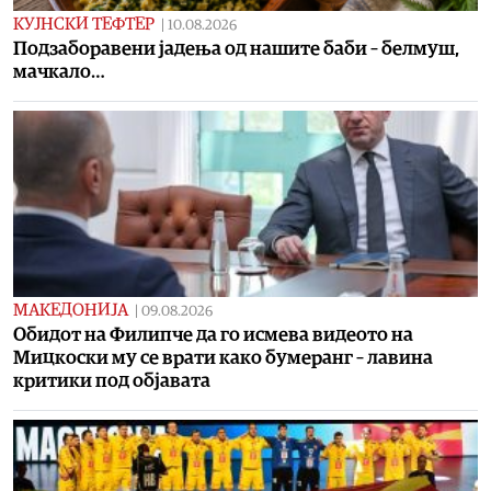
КУЈНСКИ ТЕФТЕР
|
10.08.2026
Подзаборавени јадења од нашите баби – белмуш,
мачкало…
МАКЕДОНИЈА
|
09.08.2026
Обидот на Филипче да го исмева видеото на
Мицкоски му се врати како бумеранг – лавина
критики под објавата