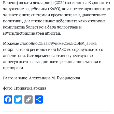
Венецијанската декларција (2024) во склоп на Европското
здружение за дебелина (EASO), која претставува повик до
здравствените системи и креаторите на здравствените
политики да ја препознават дебелината како хронична
комплексна болест која бара долготраен и
мултидисциплинарен пристап.
Можеме слободно да заклучиме дека ОБЕМ ја има
подршката од регионот и од EASO во справувањето со
дебелината. Истовремено, активно учествува во
донесувањето на заедничките регионални ставови и
препораки.
Разговараше: Александра М. Бундалевска
фото: Приватна архива
Facebook
Twitter
Copy
Share
Link