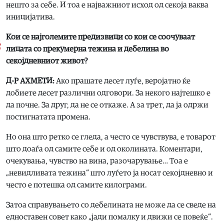
нешто за себе. И тоа е најважниот исход од секоја ваква
иницијатива.
Кои се најголемите предизвици со кои се соочуваат
лицата со прекумерна тежина и дебелина во
секојдневниот живот?
Д-Р АХМЕТИ:
Ако прашате десет луѓе, веројатно ќе
добиете десет различни одговори. За некого најтешко е
да почне. За друг, да не се откаже. А за трет, да ја одржи
постигнатата промена.
Но она што ретко се гледа, а често се чувствува, е товарот
што доаѓа од самите себе и од околината. Коментари,
очекувања, чувство на вина, разочарување… Тоа е
„невидливата тежина“ што луѓето ја носат секојдневно и
често е потешка од самите килограми.
Затоа справувањето со дебелината не може да се сведе на
едноставен совет како „јади помалку и движи се повеќе“.