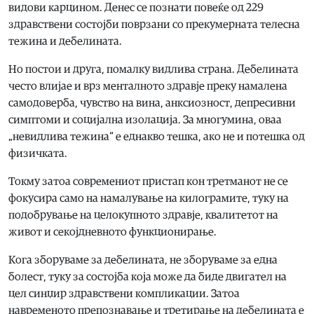
видови карцином. Денес се познати повеќе од 229
здравствени состојби поврзани со прекумерната телесна
тежина и дебелината.
Но постои и друга, помалку видлива страна. Дебелината
често влијае и врз менталното здравје преку намалена
самодоверба, чувство на вина, анксиозност, депресивни
симптоми и социјална изолација. За многумина, оваа
„невидлива тежина“ е еднакво тешка, ако не и потешка од
физичката.
Токму затоа современиот пристап кон третманот не се
фокусира само на намалување на килограмите, туку на
подобрување на целокупното здравје, квалитетот на
живот и секојдневното функционирање.
Кога зборуваме за дебелината, не зборуваме за една
болест, туку за состојба која може да биде двигател на
цел синџир здравствени компликации. Затоа
навременото препознавање и третирање на дебелината е