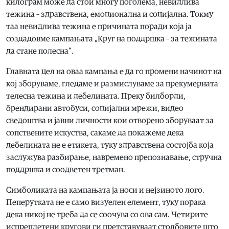
килограм може да стои многу поголема, невидлива
тежина – здравствена, емоционална и социјална. Токму
таа невидлива тежина е причината поради која ја
создадовме кампањата „Круг на поддршка – за тежината
да стане полесна“.
Главната цел на оваа кампања е да го промени начинот на
кој зборуваме, гледаме и размислуваме за прекумерната
телесна тежина и дебелината. Преку билборди,
брендирани автобуси, социјални мрежи, видео
сведоштва и јавни личности кои отворено зборуваат за
сопствените искуства, сакаме да покажеме дека
дебелината не е етикета, туку здравствена состојба која
заслужува разбирање, навремено препознавање, стручна
поддршка и соодветен третман.
Симболиката на кампањата ја носи и нејзиното лого.
Пеперутката не е само визуелен елемент, туку порака
дека никој не треба да се соочува со ова сам. Четирите
испреплетени кругови ги претставуваат столбовите што