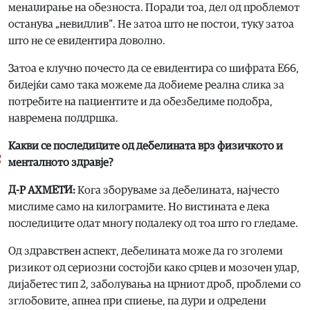
менаџирање на обезноста. Поради тоа, дел од проблемот
останува „невидлив“. Не затоа што не постои, туку затоа
што не се евидентира доволно.
Затоа е клучно почесто да се евидентира со шифрата Е66,
бидејќи само така можеме да добиеме реална слика за
потребите на пациентите и да обезбедиме подобра,
навремена поддршка.
Какви се последиците од дебелината врз физичкото и
менталното здравје?
Д-Р АХМЕТИ:
Кога зборуваме за дебелината, најчесто
мислиме само на килограмите. Но вистината е дека
последиците одат многу подалеку од тоа што го гледаме.
Од здравствен аспект, дебелината може да го зголеми
ризикот од сериозни состојби како срцев и мозочен удар,
дијабетес тип 2, заболувања на црниот дроб, проблеми со
зглобовите, апнеа при спиење, па дури и одредени