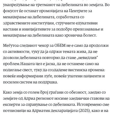
унапредување на третманот на дебелината во земјата. Во
фокусот ќе останат промоцијата на Центрите за
менаџирање на дебелината, соработката со
здравствените институции, стручните едукативни
настани и иницијативите за подобро препознавање и
менаџирање на дебелината како хронична болест.
Меѓутоа следниот чекор за ОБЕМ не е само да продолжи
со активности, туку да ја одржи темата жива, да не
дозволи дебелината повторно да стане „невидлив“
проблем.Нашата цел е јасна, да не останеме само на
подигање свест, туку да создадеме вистинска промена:
повеќе информирани луѓе, повеќе упатени пациенти и
посилен систем на поддршка.
Како земја со голем број граѓани со обезност, заедно со
земјите од Адриа регионот носиме заеднички ставови на
експерти за справување со дебелината. Истовремено сме
потписници на Адриатик декларацијата (2025), како и на