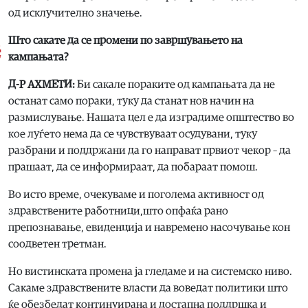
од исклучително значење.
Што сакате да се промени по завршувањето на
кампањата?
Д-Р АХМЕТИ:
Би сакале пораките од кампањата да не
останат само пораки, туку да станат нов начин на
размислување. Нашата цел е да изградиме општество во
кое луѓето нема да се чувствуваат осудувани, туку
разбрани и поддржани да го направат првиот чекор – да
прашаат, да се информираат, да побараат помош.
Во исто време, очекуваме и поголема активност од
здравствените работници,што опфаќа рано
препознавање, евиденција и навремено насочување кон
соодветен третман.
Но вистинската промена ја гледаме и на системско ниво.
Сакаме здравствените власти да воведат политики што
ќе обезбедат континуирана и достапна поддршка и