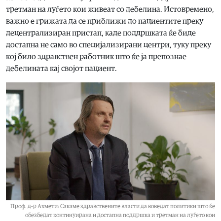
третман на луѓето кои живеат со дебелина. Истовремено,
важно е грижата да се приближи до пациентите преку
децентрализиран пристап, каде поддршката ќе биде
достапна не само во специјализирани центри, туку преку
кој било здравствен работник што ќе ја препознае
дебелината кај својот пациент.
Проф. д-р Ахмети: Сакаме здравствените власти да воведат политики што ќе
обезбедат континуирана и достапна поддршка и третман на луѓето кои