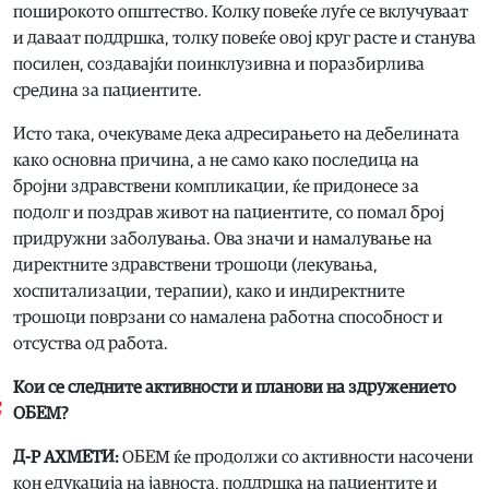
поширокото општество. Колку повеќе луѓе се вклучуваат
и даваат поддршка, толку повеќе овој круг расте и станува
посилен, создавајќи поинклузивна и поразбирлива
средина за пациентите.
Исто така, очекуваме дека адресирањето на дебелината
како основна причина, а не само како последица на
бројни здравствени компликации, ќе придонесе за
подолг и поздрав живот на пациентите, со помал број
придружни заболувања. Ова значи и намалување на
директните здравствени трошоци (лекувања,
хоспитализации, терапии), како и индиректните
трошоци поврзани со намалена работна способност и
отсуства од работа.
Кои се следните активности и планови на здружението
ОБЕМ?
Д-Р АХМЕТИ:
ОБЕМ ќе продолжи со активности насочени
кон едукација на јавноста, поддршка на пациентите и