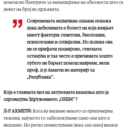
помош во Центрите за менаџирање на обезноста што се
девет на број во државата.
Современата медицина одамна покажа
дека дебелината е болест на која влијаат
многу фактори: генетски, биолошки,
психолошки и социјални. Но додека ова
не се прифати пошироко, стигмата
останува и таа често е причината зошто
луѓето не бараат помош навреме, вели
проф. д-р Ахмети во интервју за
„Република“.
Која е главната цел на актуелната камапња што ја
спроведува Здружението „ОБЕМ“ ?
Д-Р АХМЕТИ:
Кога ќе видиме некого со прекумерна
тежина, најчесто го забележуваме само она што е
видливо. Но ретко помислуваме дека зад секој вишок