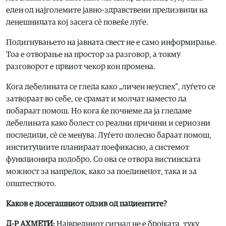
еден од најголемите јавно-здравствени предизвици на
денешницата кој засега сè повеќе луѓе.
Подигнувањето на јавната свест не е само информирање.
Тоа е отворање на простор за разговор, а токму
разговорот е првиот чекор кон промена.
Кога дебелината се гледа како „личен неуспех“, луѓето се
затвораат во себе, се срамат и молчат наместо да
побараат помош. Но кога ќе почнеме да ја гледаме
дебелината како болест со реални причини и сериозни
последици, сè се менува. Луѓето полесно бараат помош,
институциите планираат поефикасно, а системот
функционира подобро. Со ова се отвора вистинската
можност за напредок, како за поединецот, така и за
општеството.
Каков е досегашниот одзив од пациентите?
Д-Р АХМЕТИ:
Највредниот сигнал не е бројката, туку