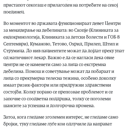
пристапот секогаш е прилагоден на потребите на секој
поединец.
Во моментот во државата функционираат девет Центри
за менаџирање на дебелината: во Скопје (Клиниката за
ендокринологија, Клиниката за детски болести и ГОБ 8
Септември), Куманово, Тетово, Охрид, Прилеп, Штип и
Струмица. До нив пациентите можат да дојдат преку упат
од матичниот лекар. Важно е да се нагласи дека овие
центри не се наменети само за лица со екстремна
дебелина. Помош и советување можат да побараат и
лица со прекумерна телесна тежина, особено доколку
имаат ризик-фактори или придружни здравствени
состојби. Колку порано се препознае проблемот и се
започне со соодветна поддршка, толку се поголеми
шансите за успешна и долгорочна промена.
Затоа, кога гледаме зголемен интерес, не гледаме само
бројки, туку гледаме луѓе кои одлучиле да направат