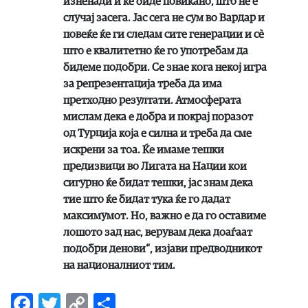
изненади и ќе биде повикано, што не е
случај засега. Јас сега не сум во Вардар и
повеќе ќе ги следам сите генерации и сѐ
што е квалитетно ќе го употребам да
бидеме подобри. Се знае кога некој игра
за репрезентација треба да има
претходно резултати. Атмосферата
мислам дека е добра и покрај поразот
од Турција која е силна и треба да сме
искрени за тоа. Ќе имаме тешки
предизвици во Лигата на Нации кои
сигурно ќе бидат тешки, јас знам дека
тие што ќе бидат тука ќе го дадат
максимумот. Но, важно е да го оставиме
лошото зад нас, верувам дека доаѓаат
подобри денови“, изјави предводникот
на националниот тим.
Facebook
Twitter
Copy
Share