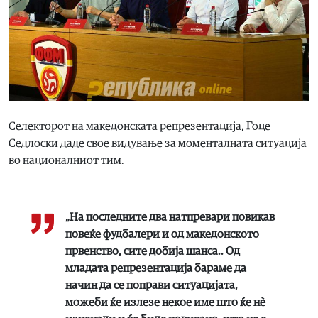
Селекторот на македонската репрезентација, Гоце
Седлоски даде свое видување за моменталната ситуација
во националниот тим.
„На последните два натпревари повикав
повеќе фудбалери и од македонското
првенство, сите добија шанса.. Од
младата репрезентација бараме да
начин да се поправи ситуацијата,
можеби ќе излезе некое име што ќе нѐ