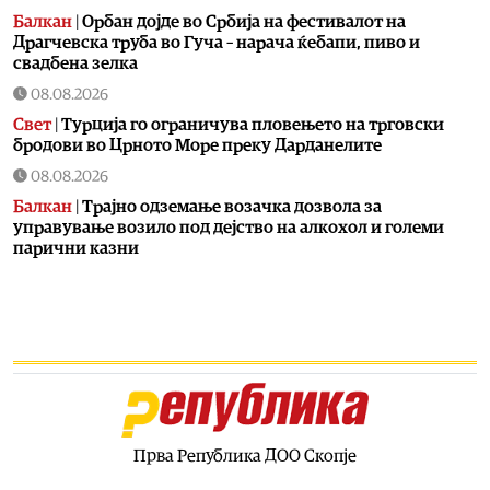
Балкан
|
Орбан дојде во Србија на фестивалот на
Драгчевска труба во Гуча – нарача ќебапи, пиво и
свадбена зелка
08.08.2026
Свет
|
Турција го ограничува пловењето на трговски
бродови во Црното Море преку Дарданелите
08.08.2026
Балкан
|
Трајно одземање возачка дозвола за
управување возило под дејство на алкохол и големи
парични казни
08.08.2026
Свет
|
Повеќе од 178.000 мигранти во последните
неколку месеци ја напуштија Јужна Африка
08.08.2026
Свет
|
Иран: Отворањето на Ормутскиот Теснец зависи
од САД
08.08.2026
Прва Република ДОО Скопје
Останати спортови
|
Катерина Ацевска светска