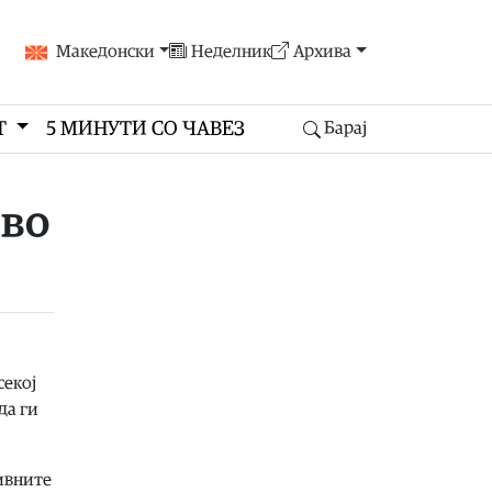
Македонски
Неделник
Архива
Т
5 МИНУТИ СО ЧАВЕЗ
Барај
 во
секој
да ги
нивните