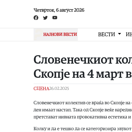
Skip to main content
Четврток, 6 август 2026
ВЕСТИ
И
НАЈНОВИ ВЕСТИ
Словенечкиот кол
Скопје на 4 март
СЦЕНА
26.02.2025
Словенечкиот колектив се враќа во Скопје на 4
ден имаат настап. Така од Скопје веќе нареднио
претстават нивната провокативна естетика и
Колку и да е тешко да се категоризира звукот