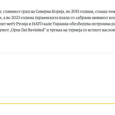
, главниот град на Северна Кореја, во 2015 година, станаа тем
 а во 2023 година украинската влада го забрани нивниот ко
ликт меѓу Русија и НАТО каде Украина обезбедува потрошна р
мот „Opus Dei Revisited“ и тргнаа на турнеја со истиот наслов