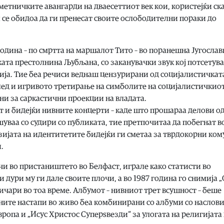
 уметничките авангарди на дваесеттиот век кои, користејќи с
 се обидоа да ги пренесат своите ослободителни пораки до
година – по смртта на маршалот Тито – во поранешна Југослав
ката престолнина Љубљана, со заканувачки звук кој потсетува
ија. Тие беа речиси веднаш цензурирани од социјалистичкат
ед и игривото третирање на симболите на социјалистичкио
и за саркастични проекции на владата.
 и бидејќи нивните концерти – каде што прошараа делови о
уваа со судири со публиката, тие претпочитаа да побегнат в
узијата на идентитетите бидејќи ги сметаа за тврдокорни ко
.
ачи во пристаништето во Белфаст, играле како статисти во
 и дури му ги дале своите плочи, а во 1987 година го снимија 
узичари во тоа време. Албумот – нивниот трет всушност – беше
ните настапи во живо беа комбинирани со албуми со наслови
ропа и „Исус Христос Суперѕвезди“ за улогата на религијата