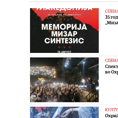
СЦЕН
35 го
„Миза
СЦЕН
Спект
во Ох
КУЛТУ
Охрид