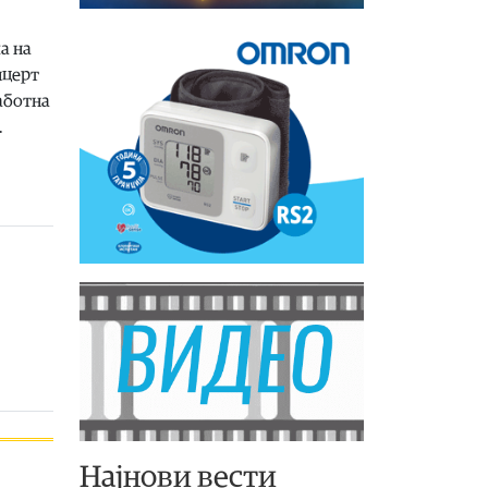
а на
нцерт
аботна
.
Најнови вести