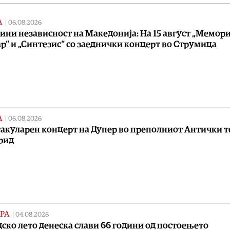
А
|
06.08.2026
дини независност на Македонија: На 15 август „Мемори
р“ и „Синтезис“ со заеднички концерт во Струмица
А
|
06.08.2026
акуларен концерт на Дупер во преполниот Антички т
рид
РА
|
04.08.2026
ско лето денеска слави 66 години од постоењето