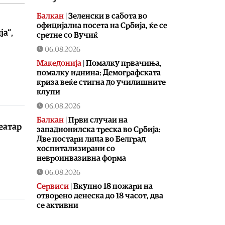
Балкан
|
Зеленски в сабота во
официјална посета на Србија, ќе се
ја“,
сретне со Вучиќ
06.08.2026
Македонија
|
Помалку првачиња,
помалку иднина: Демографската
криза веќе стигна до училишните
клупи
06.08.2026
Балкан
|
Први случаи на
еатар
западнонилска треска во Србија:
Две постари лица во Белград
хоспитализирани со
невроинвазивна форма
06.08.2026
Сервиси
|
Вкупно 18 пожари на
отворено денеска до 18 часот, два
се активни
06.08.2026