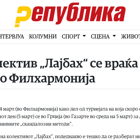
НТЕРВЈУА
КОЛУМНИ
СПОРТ
СЦЕНА
ЖИВО
ектив „Лајбах“ се враќа
 во Филхармонија
 март (во Филхармонија) како дел од турнејата на која скоро 
т ден (5 март) се во Грција (во Газарте во среда на 5 март) за 
 нивните „скандалозни методи“.
 на колективот „Лајбах“, подеднакво е тешко да се разберат 