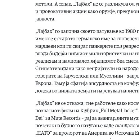
методи. А сепак, „Лајбах“ не се разликува од
и провокативни акции како оружје, преку кои
јавноста.
„Лајбах“ го започна своето патување во 1980 
име кое е старото германско име за словенеч
маршеви кои ги свират панкерите под репрес
влада бидејќи нивниот милитаристички изгл
реализам и националсоцијализмот беа сметан
Стигматизирани како непријатели на народот
говорите на Јарузелски или Мусолини – заврш
Европа. Таму ја сфатија апсурдноста на конф
додека во нивната земја ги нарекуваа нацисти
„Лајбах“ не се откажа, тие работеле како нос
познатиот филм на Кјубрик „Full Metal Jacket“
Dei“ за Mute Records – рај за авангардните м
почеток на бурното патување каде скандалоз
„НАТО“ за продорот на Америка во Источна Ев