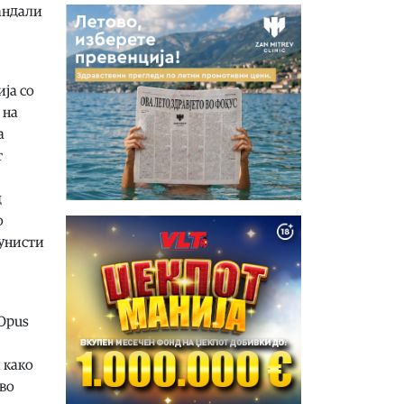
кандали
ија со
 на
а
т
д
о
мунисти
„Opus
 како
 во