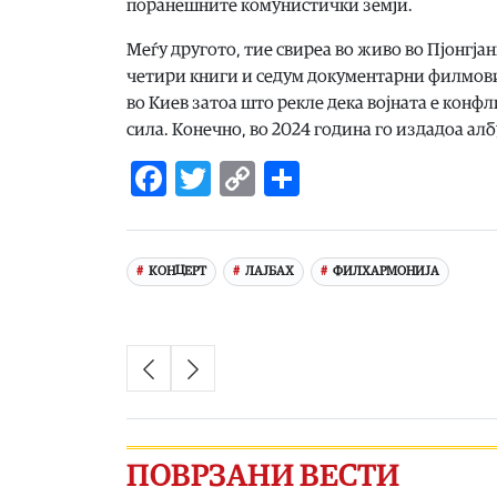
поранешните комунистички земји.
Меѓу другото, тие свиреа во живо во Пјонгјанг
четири книги и седум документарни филмови,
во Киев затоа што рекле дека војната е конф
сила. Конечно, во 2024 година го издадоа албу
Facebook
Twitter
Copy
Share
Link
КОНЦЕРТ
ЛАЈБАХ
ФИЛХАРМОНИЈА
ПОВРЗАНИ ВЕСТИ