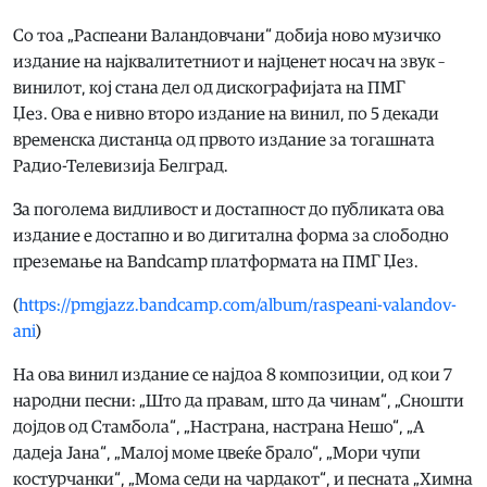
Со тоа „Распеани Валандовчани“ добија ново музичко
издание на најквалитетниот и најценет носач на звук –
винилот, кој стана дел од дискографијата на ПМГ
Џез. Ова е нивно второ издание на винил, по 5 декади
временска дистанца од првото издание за тогашната
Радио-Телевизија Белград.
За поголема видливост и достапност до публиката ова
издание е достапно и во дигитална форма за слободно
преземање на Bandcamp платформата на ПМГ Џез.
(
https://pmgjazz.bandcamp.com/album/raspeani-valandov-
ani
)
На ова винил издание се најдоа 8 композиции, од кои 7
народни песни: „Што да правам, што да чинам“, „Сношти
дојдов од Стамбола“, „Настрана, настрана Нешо“, „А
дадеја Јана“, „Малој моме цвеќе брало“, „Мори чупи
костурчанки“, „Мома седи на чардакот“, и песната „Химна