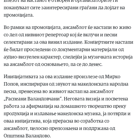
Влезот на настанот е отворен и организаторите ги
покануваат сите заинтересирани граѓани да дојдат на
промоцијата.
Во рамки на промоцијата, ансамблот ќе настапи во живо
со дел од нивниот репертоар кој ќе вклучи и песни
селектирани за ова винил издание. Концертните настапи
ќе бидат проследени со документарни материјали од
аудио-визуелен карактер, следејќи ја музичката историја
на ансамблот од основањето, па се до денес.
Иницијативата за ова издание произлезе од Мирко
Попов, инспириран од звукот на македонската народна
песна, пренесена во живиот настап на ансамблот
„Распеани Валандовчани“. Неговата визија и посветена
работа за афирмација на домашното творештво преку
продукција и издавање македонска музика, ја потврди и
оваа инцијатива, која прерасна во соработка со
ансамблот, целосно препознаена и поддржана од
Општина Валандово.