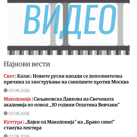
Најнови вести
Свет
|
Калас: Новите руски напади се дополнителна
причина за заострување на санкциите против Москва
07.08.2026
Македонија
|
Сиљановска Давкова на Свечената
академија по повод „30 години Општина Вевчани“
07.08.2026
Култура
|
„Бајки од Македонија“ на „Браво сине!“
станува лектира
07.08.2026