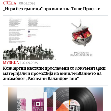
СЦЕНА
|
08.05.2026
,,Игри без граници“ прв винил на Тоше Проески
МУЗИКА
|
02.09.2025
Концертни настапи проследени со документарни
материјали и промоција на винил-изданието на
ансамблот „Распеани Валандовчани“