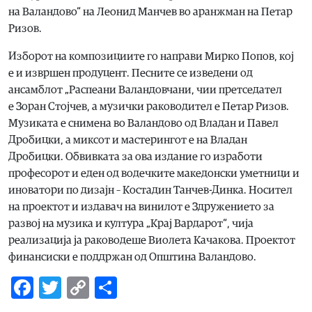
на Валандово“ на Леонид Манчев во аранжман на Петар
Ризов.
Изборот на композициите го направи Мирко Попов, кој
е и извршен продуцент. Песните се изведени од
ансамблот „Распеани Валандовчани, чии претседател
е Зоран Стојчев, а музички раководител е Петар Ризов.
Музиката е снимена во Валандово од Владан и Павел
Дробицки, а миксот и мастерингот е на Владан
Дробицки. Обвивката за ова издание го изработи
професорот и еден од водечките македонски уметници и
иноватори по дизајн – Костадин Танчев-Динка. Носител
на проектот и издавач на винилот е Здружението за
развој на музика и култура „Крај Вардарот“, чија
реализација ја раководеше Виолета Качакова. Проектот
финансиски е поддржан од Општина Валандово.
Facebook
Twitter
Copy
Share
Link