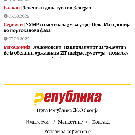
Балкан
|
Зеленски допатува во Белград
07.08.2026
Сервиси
|
УХМР со метеоаларм за утре: Цела Македонија
во портокалова фаза
07.08.2026
Македонија
|
Андоновски: Националниот дата-центар
ќе ја обедини државната ИТ инфраструктура – помалку
трошоци и повисока безбедност
07.08.2026
Живот
|
Збогум на 24-часовниот ден: Земјата полека се
забавува – еве кога денот би можел да стане 25 часа
07.08.2026
Економија
|
Скокна минималниот износ за К-15 – Еве
колку пари ќе ни легнат на сметка годинава
Прва Република ДОО Скопје
07.08.2026
Живот
|
Не ги игнорирајте овие знаци: Бојлерот може да
Импресум
Маркетинг
Контакт
најавува сериозен дефект
Услови за користење