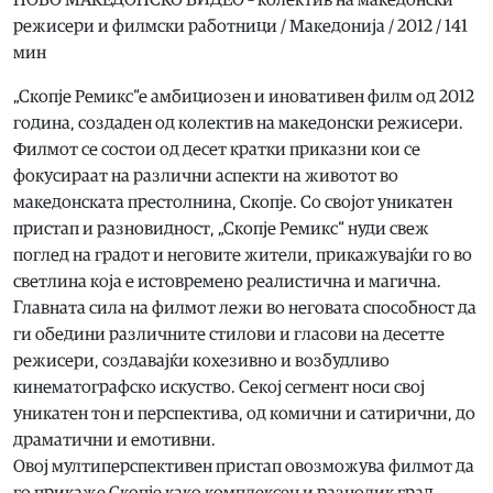
НОВО МАКЕДОНСКО ВИДЕО – колектив на македонски
режисери и филмски работници / Македонија / 2012 / 141
мин
„Скопје Ремикс“е амбициозен и иновативен филм од 2012
година, создаден од колектив на македонски режисери.
Филмот се состои од десет кратки приказни кои се
фокусираат на различни аспекти на животот во
македонската престолнина, Скопје. Со својот уникатен
пристап и разновидност, „Скопје Ремикс“ нуди свеж
поглед на градот и неговите жители, прикажувајќи го во
светлина која е истовремено реалистична и магична.
Главната сила на филмот лежи во неговата способност да
ги обедини различните стилови и гласови на десетте
режисери, создавајќи кохезивно и возбудливо
кинематографско искуство. Секој сегмент носи свој
уникатен тон и перспектива, од комични и сатирични, до
драматични и емотивни.
Овој мултиперспективен пристап овозможува филмот да