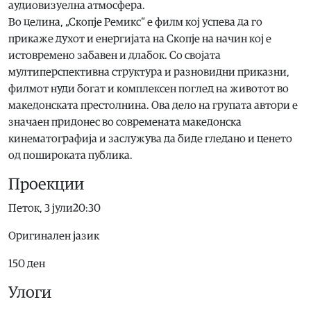
аудиовизуелна атмосфера.
Во целина, „Скопје Ремикс“ е филм кој успева да го
прикаже духот и енергијата на Скопје на начин кој е
истовремено забавен и длабок. Со својата
мултиперспективна структура и разновидни приказни,
филмот нуди богат и комплексен поглед на животот во
македонската престолнина. Ова дело на групата автори е
значаен придонес во современата македонска
кинематографија и заслужува да биде гледано и ценето
од пошироката публика.
Проекции
Петок, 3 јули20:30
Оригинален јазик
150 ден
Улоги