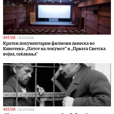
ФИЛМ
|
31.07.2026
Кратки документарни филмови денеска во
Кинотека: „Патот на локумот“ и „Првата Светска
војна, сеќавања“
ФИЛМ
|
30.07.2026