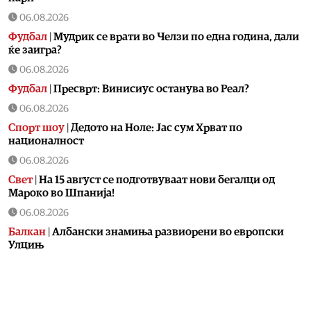
06.08.2026
Фудбал
|
Мудрик се врати во Челзи по една година, дали
ќе заигра?
06.08.2026
Фудбал
|
Пресврт: Винисиус останува во Реал?
06.08.2026
Спорт шоу
|
Дедото на Ноле: Јас сум Хрват по
националност
06.08.2026
Свет
|
На 15 август се подготвуваат нови бегалци од
Мароко во Шпанија!
06.08.2026
Балкан
|
Албански знамиња развиорени во европски
Улцињ
06.08.2026
Балкан
|
Зеленски в сабота во официјална посета на
Србија, ќе се сретне со Вучиќ