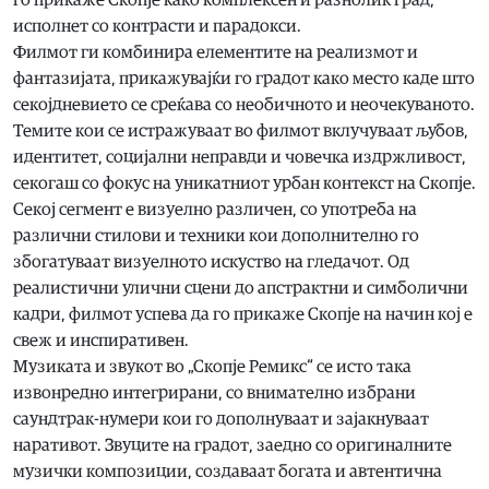
го прикаже Скопје како комплексен и разнолик град,
исполнет со контрасти и парадокси.
Филмот ги комбинира елементите на реализмот и
фантазијата, прикажувајќи го градот како место каде што
секојдневието се среќава со необичното и неочекуваното.
Темите кои се истражуваат во филмот вклучуваат љубов,
идентитет, социјални неправди и човечка издржливост,
секогаш со фокус на уникатниот урбан контекст на Скопје.
Секој сегмент е визуелно различен, со употреба на
различни стилови и техники кои дополнително го
збогатуваат визуелното искуство на гледачот. Од
реалистични улични сцени до апстрактни и симболични
кадри, филмот успева да го прикаже Скопје на начин кој е
свеж и инспиративен.
Музиката и звукот во „Скопје Ремикс“ се исто така
извонредно интегрирани, со внимателно избрани
саундтрак-нумери кои го дополнуваат и зајакнуваат
наративот. Звуците на градот, заедно со оригиналните
музички композиции, создаваат богата и автентична