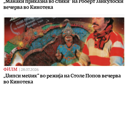
„Манаки приказна во слики“ на Роберт Јанкулоски
вечерва во Кинотека
ФИЛМ
|
28.07.2026
„Џипси меџик“ во режија на Столе Попов вечерва
во Кинотека