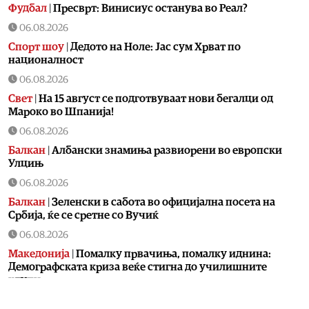
Фудбал
|
Пресврт: Винисиус останува во Реал?
06.08.2026
Спорт шоу
|
Дедото на Ноле: Јас сум Хрват по
националност
06.08.2026
Свет
|
На 15 август се подготвуваат нови бегалци од
Мароко во Шпанија!
06.08.2026
Балкан
|
Албански знамиња развиорени во европски
Улцињ
06.08.2026
Балкан
|
Зеленски в сабота во официјална посета на
Србија, ќе се сретне со Вучиќ
06.08.2026
Македонија
|
Помалку првачиња, помалку иднина:
Демографската криза веќе стигна до училишните
клупи
06.08.2026