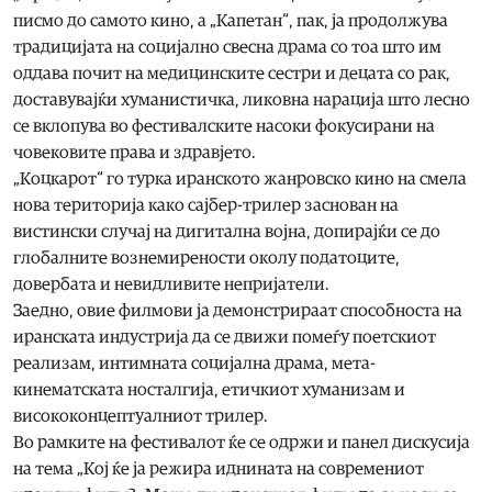
писмо до самото кино, а „Капетан“, пак, ја продолжува
традицијата на социјално свесна драма со тоа што им
оддава почит на медицинските сестри и децата со рак,
доставувајќи хуманистичка, ликовна нарација што лесно
се вклопува во фестивалските насоки фокусирани на
човековите права и здравјето.
„Коцкарот“ го турка иранското жанровско кино на смела
нова територија како сајбер-трилер заснован на
вистински случај на дигитална војна, допирајќи се до
глобалните вознемирености околу податоците,
довербата и невидливите непријатели.
Заедно, овие филмови ја демонстрираат способноста на
иранската индустрија да се движи помеѓу поетскиот
реализам, интимната социјална драма, мета-
кинематската носталгија, етичкиот хуманизам и
висококонцептуалниот трилер.
Во рамките на фестивалот ќе се одржи и панел дискусија
на тема „Кој ќе ја режира иднината на современиот