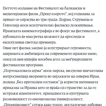
Петтото издание на Фестивалот на балкански и
медитерански филм „Преку езерото“, кој годинава за
првпат се одржува во три града: Дојран, Струмица и
Гевгелија носи исклучително филмско доживување.
Иранската кинематографија е во фокус на фестивалот, а
публиката ќе има ретка можност да проследи и
ексклузивна светска премиера.
Овие пет филма заедно ја илустрираат огромноста,
ширината и амбицијата на современото иранско кино,
секој од нив нудејќи посебен агол за меѓународните
фестивалски програми.
„Портокаловата шума“ носи лирска, визуелно впечатлива
интроспекција вкоренета во пејзажите на северен Иран,
додека „Без претходен состанок“ ја користи интимната
приказна за Иранка што се враќа од странство за да го
истражи идентитетот, припадноста и културната
разновидност со емоционална универзалност.
„Проекционист“ служи како топло, носталгично љубовно