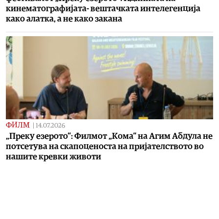
кинематографијата- вештачката интелегенција
како алатка, а не како закана
ФИЛМ
|
14.07.2026
„Преку езерото“: Филмот „Кома“ на Агим Абдула не
потсетува на скапоценоста на пријателството во
нашите кревки животи