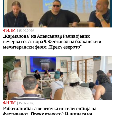
ФИЛМ
|
15.07.2026
„Кармадона“ на Александар Радивојевиќ
вечерва го затвора 5. Фестивал на балкански и
медитерански филм „Преку езерото“
ФИЛМ
|
15.07.2026
Работилница за вештачка интелегенција на
фестивалот „Преку езерото“: Иднината на