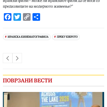
ирански филм?- Може ли иранскиот филм да се носи со
предизвиците на модерното живеење?“
Facebook
Twitter
Copy
Share
Link
ИРАНСКА КИНЕМАТОГРАФИЈА
ПРЕКУ ЕЗЕРОТО
ПОВРЗАНИ ВЕСТИ