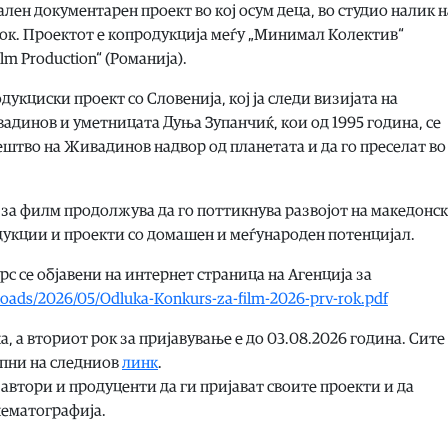
лен документарен проект во кој осум деца, во студио налик н
еток. Проектот е копродукција меѓу „Минимал Колектив“
lm Production“ (Романија).
дукциски проект со Словенија, кој ја следи визијата на
динов и уметницата Дуња Зупанчиќ, кои од 1995 година, се
ештво на Живадинов надвор од планетата и да го преселат во
 за филм продолжува да го поттикнува развојот на македонс
дукции и проекти со домашен и меѓународен потенцијал.
рс се објавени на интернет страница на Агенција за
loads/2026/05/Odluka-Konkurs-za-film-2026-prv-rok.pdf
а, а вториот рок за пријавување е до 03.08.2026 година. Сите
апни на следниов
линк
.
автори и продуценти да ги пријават своите проекти и да
нематографија.