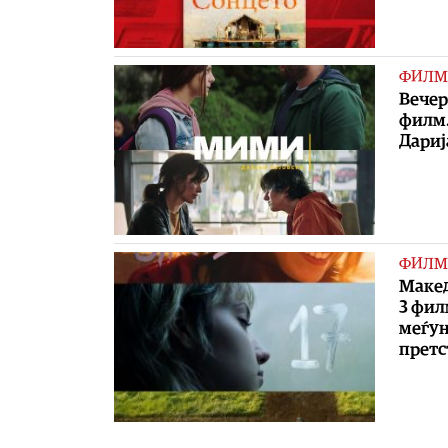
ФИЛМ
Вечер
филм.
Дариј
ФИЛМ
Макед
3 фил
меѓун
претс