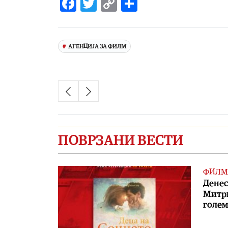
Facebook
Twitter
Copy
Share
Link
АГЕНЦИЈА ЗА ФИЛМ
ПОВРЗАНИ ВЕСТИ
ФИЛМ
Денес
Митри
голем