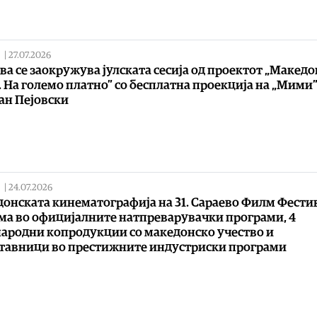
|
27.07.2026
ва се заокружува јулската сесија од проектот „Макед
 На големо платно” со бесплатна проекција на „Мими”
ан Пејовски
|
24.07.2026
онската кинематографија на 31. Сараево Филм Фестив
ма во официјалните натпреварувачки програми, 4
ародни копродукции со македонско учество и
тавници во престижните индустриски програми