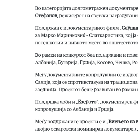
Во категоријата долгометражен документар
Стефанов
, режисерот на светски наградуван
Поддржан е и документарниот филм „
Слушн
за Марко Маринковиќ – Слаткаристика, кој ја
потешкотии и нивното место во општеството
Во рамки на конкурсот беа поддржани и пове
Албанија, Бугарија, Грција, Косово, Чешка, Р
Меѓу документарните копродукции се издвоју
Садије, која се спротивставува на традицио
заедница. Проектот беше развиван во рамки 
Поддршка доби и „
Езерото
“, документарен ф
копродукција со Албанија и Грција.
Меѓу поддржаните проекти е и „
Виењето на 
двојно оскаровски номиниран документарец „М