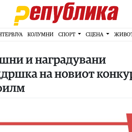
НТЕРВЈУА
КОЛУМНИ
СПОРТ
СЦЕНА
ЖИВО
шни и наградувани
ддршка на новиот конку
 филм