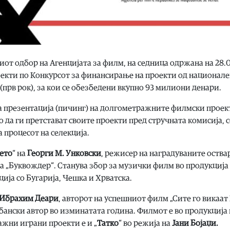
иот одбор на Агенцијата за филм, на седница одржана на 28.
оекти по Конкурсот за финансирање на проекти од национал
(прв рок), за кои се обезбедени вкупно 93 милиони денари.
на презентација (пичинг) на долгометражните филмски проек
да ги претстават своите проекти пред стручната комисија, с
 процесот на селекција.
рето
“ на
Георги М. Унковски
, режисер на наградуваните оств
а „Буквождер“. Станува збор за музички филм во продукција
ија со Бугарија, Чешка и Хрватска.
Ибрахим Деари
, авторот на успешниот филм „Сите го викаат 
бански автор во изминатата година. Филмот е во продукција 
жни играни проекти е и „
Татко
“ во режија на
Јани Бојаџи.