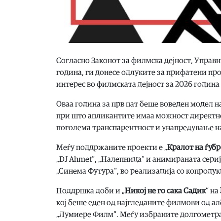
Согласно Законот за филмска дејност, Управн
година, ги донесе одлуките за прифатени пр
интерес во филмската дејност за 2026 година 
Оваа година за прв пат беше воведен модел 
при што апликантите имаа можност директно 
поголема транспарентност и унапредување на
Меѓу поддржаните проекти е „
Кралот на ѓуб
„DJ Ahmet“, „Налепница“ и анимираната сериј
„Синема Футура“, во реализација со копродукц
Поддршка доби и „
Никој не го сака Садик
“ на
кој беше еден од најгледаните филмови од ал
„Лумиере Филм“. Меѓу избраните долгометра