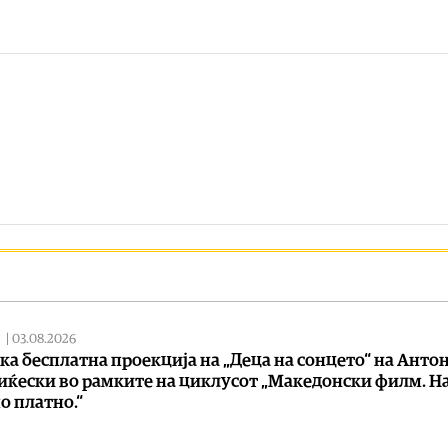
|
03.08.2026
ка бесплатна проекција на „Деца на сонцето“ на Анто
ќески во рамките на циклусот „Македонски филм. Н
о платно.“