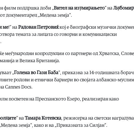
ен филм поддршка доби „
Вител на изумирањето
“ на
Љубомир
иот документарец „Медена земја“.
и ме
!“ на
Рa
дован
Петровиќ
кој е биографски музички докуме
 отвора темата за лицата со говорни и комуникациски
.
ќе меѓународни копродукции со партнери од Хрватска, Слове
оманија и Велика Британија.
ваат „
Голема во Гази Баба
“, приказна за 14-годишната борач
налните родови и етнички бариери во својата албанско-мусли
на Cannes Docs.
илм посветен на Преспанското Езеро, реализиран како
волците
“ на
Тамара Котевска
, режисерка на светски наградув
едена земја“, како и на „Приказната за Силјан“.