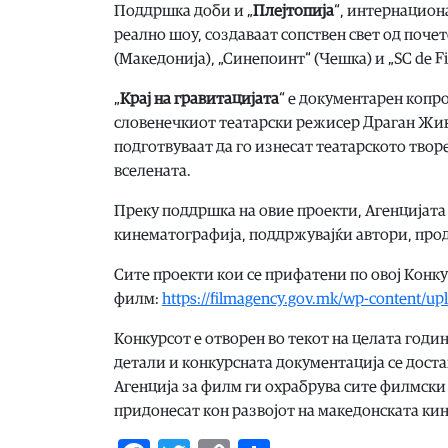
Поддршка доби и „
Плејтопија
“, интернациона
реално шоу, создаваат сопствен свет од поч
(Македонија), „Синепоинт“ (Чешка) и „SC de Fi
„
Крај на гравитацијата
“ е документарен копро
словенечкиот театарски режисер Драган Жива
подготвуваат да го изнесат театарското твор
вселената.
Преку поддршка на овие проекти, Агенцијата
кинематографија, поддржувајќи автори, про
Сите проекти кои се прифатени по овој Конку
филм:
https://filmagency.gov.mk/wp-content/up
Конкурсот е отворен во текот на целата годин
детали и конкурсната документација се дост
Агенција за филм ги охрабрува сите филмски 
придонесат кон развојот на македонската ки