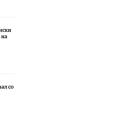
Балкан
|
Нови сообраќајни мерки
во Црна Гора: Казни до 400 евра за
електричните тротинети
07.08.2026
онски
Естрада
|
Здравко Чолиќ признава:
 на
Моите ќерки се разгалени
07.08.2026
ал со