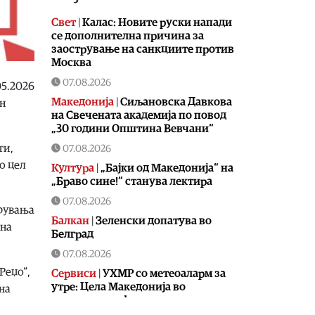
Свет
|
Калас: Новите руски напади
се дополнителна причина за
заострување на санкциите против
Москва
07.08.2026
05.2026
Македонија
|
Сиљановска Давкова
ен
на Свечената академија по повод
„30 години Општина Вевчани“
ти,
07.08.2026
о цел
Култура
|
„Бајки од Македонија“ на
„Браво сине!“ станува лектира
07.08.2026
арувања
Балкан
|
Зеленски допатува во
 на
Белград
07.08.2026
Реџо“,
Сервиси
|
УХМР со метеоаларм за
утре: Цела Македонија во
на
портокалова фаза