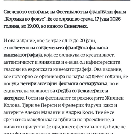
Свеченото отворање на
Фестивалот на француски филм
„Корзика во фокус“, ќе се одржи во среда, 17 јуни 2026
година, во 19:00, во киното Синеплекс.
И ова издание, кое ќе трае од 17 до 20 јуни,
е
посветено на современата француска филмска
кинематографија
, која се одликува со креативност,
автентичност и динамика и е една од најинтересните
гласови на европската кинематографија. Ова издание,
кое повторно се организира по пауза од девет години, ќе
понуди
четири значајни филмски остварувања
, но и
единствена можност
за средба со режисерите и
актерите.
Гости на фестивалот се режисерите Жилиен
Колона, Тјери де Перети и Фредерик Фаручи, како и
актерите Алекси Мананти и Андреа Коси. Тие ќе се
сретнат со македонската публика по проекциите, а
нивното присуство ќе придонесе фестивалот да биде не