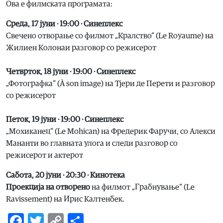
Ова е филмската програмата:
Среда, 17 јуни · 19:00 · Синеплекс
Свечено отворање со филмот „Кралство“ (Le Royaume) на
Жилиен Колонаи разговор со режисерот
Четврток, 18 јуни · 19:00 · Синеплекс
„Фотографка“ (À son image) на Тјери де Перети и разговор
со режисерот
Петок, 19 јуни · 19:00 · Синеплекс
„Мохиканец“ (Le Mohican) на Фредерик Фаручи, со Алекси
Мананти во главната улога и следи разговор со
режисерот и актерот
Сабота, 20 јуни · 20:30 · Кинотека
Проекција на отворено
на филмот „Грабнување“ (Le
Ravissement) на Ирис Калтенбек.
Facebook
Twitter
Copy
Share