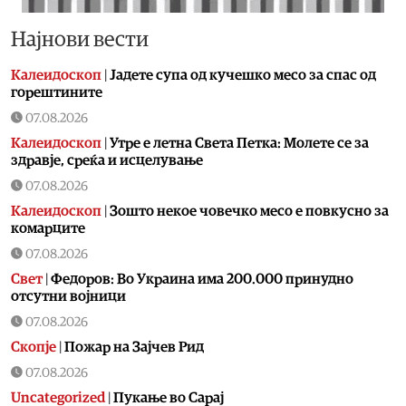
Најнови вести
Калеидоскоп
|
Jадете супа од кучешко месо за спас од
горештините
07.08.2026
Калеидоскоп
|
Утре е летна Света Петка: Молете се за
здравје, среќа и исцелување
07.08.2026
Калеидоскоп
|
Зошто некое човечко месо е повкусно за
комарците
07.08.2026
Свет
|
Федоров: Во Украина има 200.000 принудно
отсутни војници
07.08.2026
Скопје
|
Пожар на Зајчев Рид
07.08.2026
Uncategorized
|
Пукање во Сарај