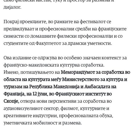
само филмски настан, туку и простор за размена и
дијалог.
Покрај проекциите, во рамките на фестивалот се
предвидуваат и професионални средби на француските
синеасти со домашните филмски професионалци и со
студентите од Факултетот за драмски уметности.
Ова издание се одржува во особено значаен контекст за
француско-македонската културна соработка.
Имено, потишувањето на
Меморандумот за соработка во
областа на културата меѓу Министерството за култура и
туризам на Република Македонија и Амбасадата на
Франција, на 12 јуни, во Францускиот институт во
Скопје,
отвора нови перспективи за соработка во
аудиовизуелниот сектор, филмот, културните и
креативните индустрии, професионалната обука,
уметничката мобилност и размена.