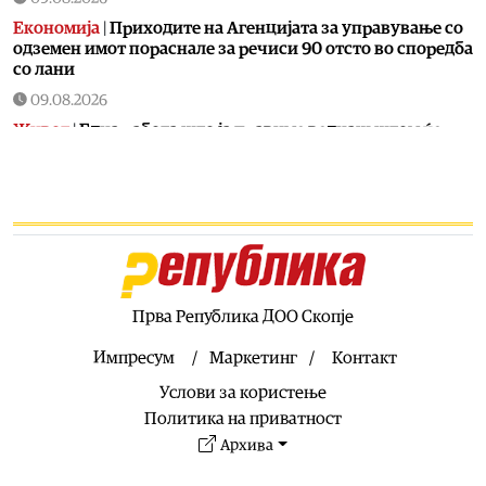
Економија
|
Приходите на Агенцијата за управување со
одземен имот пораснале за речиси 90 отсто во споредба
со лани
09.08.2026
Живот
|
Една работа што ја правиме веднаш штом ќе
влеземе дома открива колку навистина сме уморни:
Дали се препознавате?
09.08.2026
Живот
|
Денеска е Свети Пантелејмон: Заштитник на
патниците и заштитник од болести
09.08.2026
Свет
|
Јапонка уапсена поради откажување на повеќе од
Прва Република ДОО Скопје
2.000 нарачки од онлајн продавница за книги
Импресум
Маркетинг
Контакт
09.08.2026
Услови за користење
Македонија
|
Голема повелба на хуманизмот за
Архиепископот г.г. Стефан по повод 40-годишнината од
Политика на приватност
неговото замонашување
Архива
09.08.2026