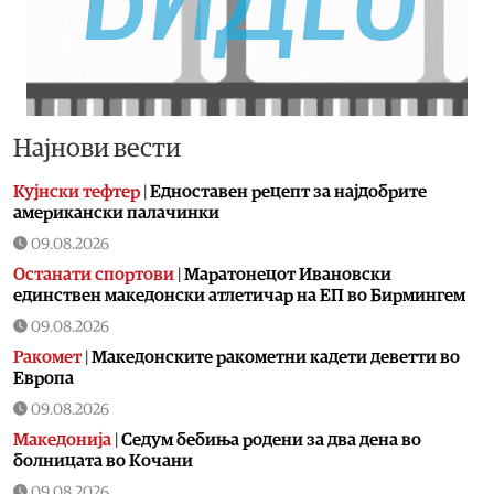
Најнови вести
Кујнски тефтер
|
Едноставен рецепт за најдобрите
американски палачинки
09.08.2026
Останати спортови
|
Маратонецот Ивановски
единствен македонски атлетичар на ЕП во Бирмингем
09.08.2026
Ракомет
|
Македонските ракометни кадети деветти во
Европа
09.08.2026
Македонија
|
Седум бебиња родени за два дена во
болницата во Кочани
09.08.2026