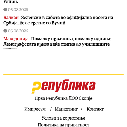
Улцињ
06.08.2026
Балкан
|
Зеленски в сабота во официјална посета на
Србија, ќе се сретне со Вучиќ
06.08.2026
Македонија
|
Помалку првачиња, помалку иднина:
Демографската криза веќе стигна до училишните
клупи
06.08.2026
Балкан
|
Први случаи на западнонилска треска во
Србија: Две постари лица во Белград хоспитализирани
со невроинвазивна форма
06.08.2026
Сервиси
|
Вкупно 18 пожари на отворено денеска до 18
часот, два се активни
Прва Република ДОО Скопје
06.08.2026
Импресум
Маркетинг
Контакт
Здравје
|
Леонид Индов: Ми даваа само три проценти
Услови за користење
шанси да преживеам, денес живеам со полна брзина
Политика на приватност
06.08.2026