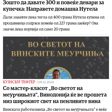
Зошто да давате 300 и повеќе денари за
купечка: Направете домашна Нутела
Дали знаевте дека тегла од 400 грама Нутела купена од
продавница содржи повеќе од 227 грама шеќер? Ова
значи дека порција од само 20 грама
КУЈНСКИ ТЕФТЕР
|
09.12.2024
Со мастер-класот „Во светот на
меурчињата“, Винодонија ќе ве прошета
низ широкиот свет на пенливите вина
Винската работилница „Во светот на меурчињата“ е веќе