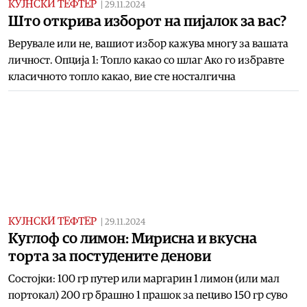
КУЈНСКИ ТЕФТЕР
|
29.11.2024
Што открива изборот на пијалок за вас?
Верувале или не, вашиот избор кажува многу за вашата
личност. Опција 1: Топло какао со шлаг Ако го избравте
класичното топло какао, вие сте носталгична
КУЈНСКИ ТЕФТЕР
|
29.11.2024
Куглоф со лимон: Мирисна и вкусна
торта за постудените денови
Состојки: 100 гр путер или маргарин 1 лимон (или мал
портокал) 200 гр брашно 1 прашок за пециво 150 гр суво