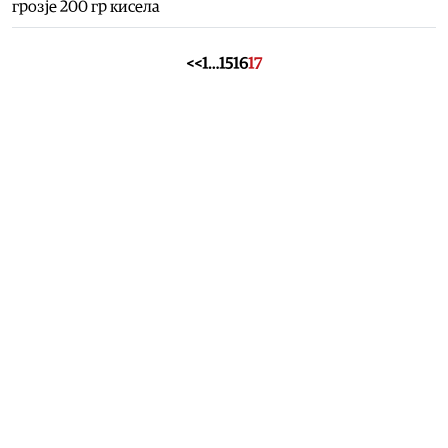
грозје 200 гр кисела
<<
1
…
15
16
17