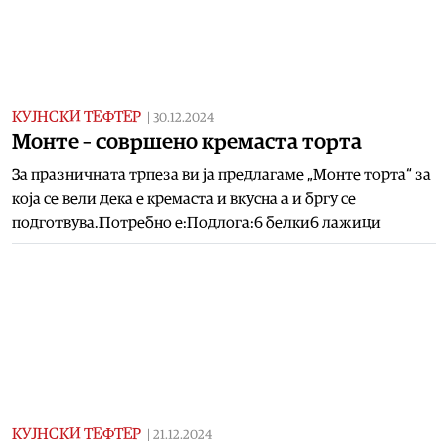
КУЈНСКИ ТЕФТЕР
|
30.12.2024
Монте – совршено кремаста торта
За празничната трпеза ви ја предлагаме „Монте торта“ за
која се вели дека е кремаста и вкусна а и бргу се
подготвува.Потребно е:Подлога:6 белки6 лажици
КУЈНСКИ ТЕФТЕР
|
21.12.2024