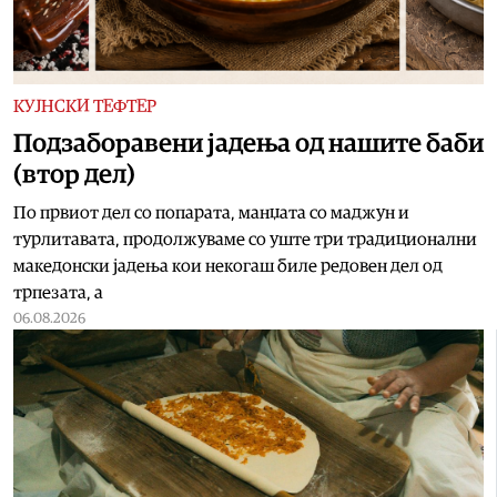
КУЈНСКИ ТЕФТЕР
Подзаборавени јадења од нашите баби
(втор дел)
По првиот дел со попарата, манџата со маджун и
турлитавата, продолжуваме со уште три традиционални
македонски јадења кои некогаш биле редовен дел од
трпезата, а
06.08.2026