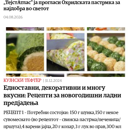
„ТејстАтлас“ ја прогласи Охридската пастрмка за
најдобра во светот
04.08.2026
КУЈНСКИ ТЕФТЕР
|
31.12.2024
Едноставни, декоративни и многу
вкусни: Рецепти за новогодишни ладни
предјадења
РЕЦЕПТ 1 – Потребни состојки: 150 г шунка,150 г некое
сувомеснато (во рецептот – свинска пастрма/печеница/
пршута),4 варени јајца,20 г копар,3 г лук во прав,300 мл