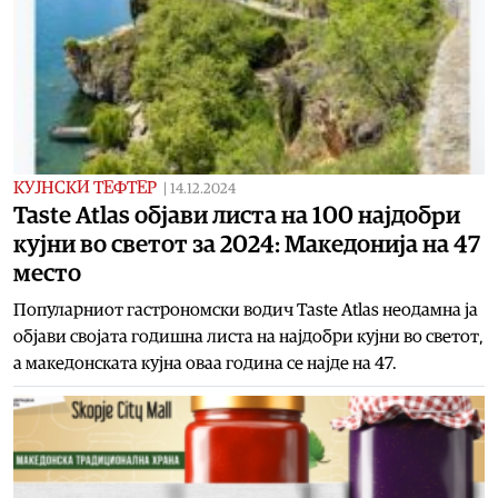
КУЈНСКИ ТЕФТЕР
|
14.12.2024
Taste Atlas објави листа на 100 најдобри
кујни во светот за 2024: Македонија на 47
место
Популарниот гастрономски водич Taste Atlas неодамна ја
објави својата годишна листа на најдобри кујни во светот,
а македонската кујна оваа година се најде на 47.