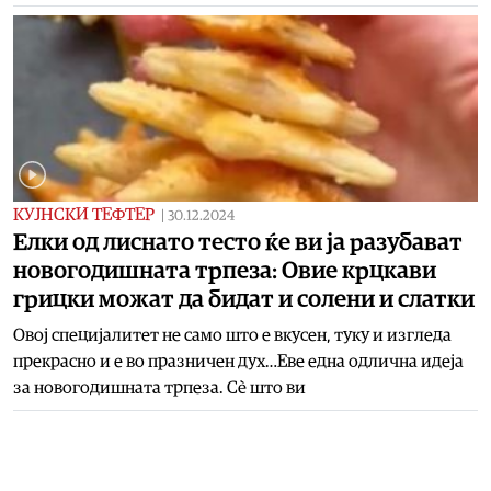
КУЈНСКИ ТЕФТЕР
|
30.12.2024
Елки од лиснато тесто ќе ви ја разубават
новогодишната трпеза: Овие крцкави
грицки можат да бидат и солени и слатки
Овој специјалитет не само што е вкусен, туку и изгледа
прекрасно и е во празничен дух…Еве една одлична идеја
за новогодишната трпеза. Сè што ви