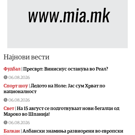
Најнови вести
Фудбал
|
Пресврт: Винисиус останува во Реал?
06.08.2026
Спорт шоу
|
Дедото на Ноле: Јас сум Хрват по
националност
06.08.2026
Свет
|
На 15 август се подготвуваат нови бегалци од
Мароко во Шпанија!
06.08.2026
Балкан
|
Албански знамиња развиорени во европски