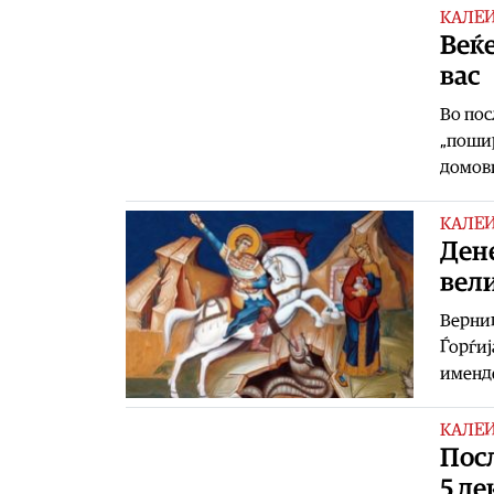
КАЛЕ
Веќе
вас
Во пос
„пошир
домови
КАЛЕ
Дене
вел
Верниц
Ѓорѓиј
именде
КАЛЕ
Пос
5 де