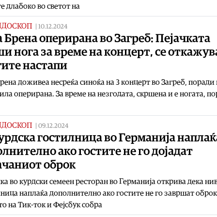
е длабоко во светот на
ИДОСКОП
|
10.12.2024
 Брена оперирана во Загреб: Пејачката
и нога за време на концерт, се откажув
гите настапи
рена доживеа несреќа синоќа на 3 концерт во Загреб, поради
ила оперирана. За време на незгодата, скршена и е ногата, п
ИДОСКОП
|
09.12.2024
урдска гостилница во Германија наплаќ
лнително ако гостите не го дојадат
ачаниот оброк
ка во курдски семеен ресторан во Германија открива дека ни
ница наплаќа дополнително ако гостите не го завршат оброк
о на Тик-ток и Фејсбук собра