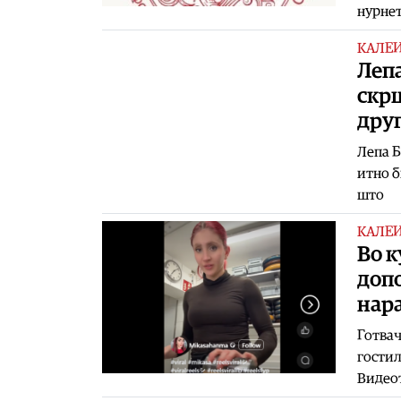
нурнет
КАЛЕ
Лепа
скрш
дру
Лепа Б
итно б
што
КАЛЕ
Во к
допо
нар
Готвач
гостил
Видеот