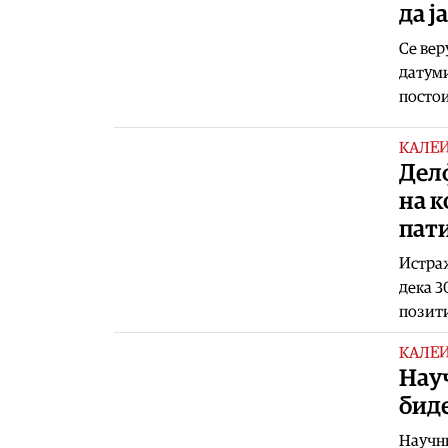
да ј
Се вер
датуми
посто
КАЛЕ
Дел
на к
пат
Истраж
дека 3
позит
КАЛЕ
Нау
биде
Научни