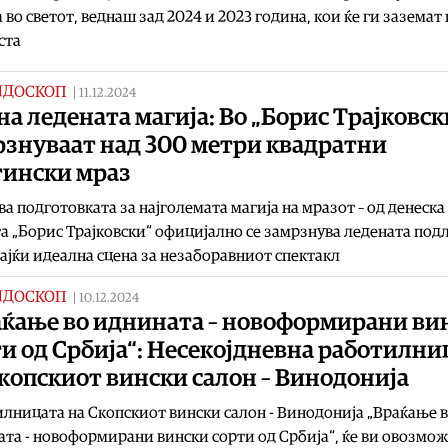
 во светот, веднаш зад 2024 и 2023 година, кои ќе ги заземат
ста
ИДОСКОП
|
11.12.2024
а ледената магија: Во „Борис Трајковск
рзнуваат над 300 метри квадратни
тински мраз
а подготовката за најголемата магија на мразот – од денеска
а „Борис Трајковски“ официјално се замрзнува ледената подл
ајќи идеална сцена за незаборавниот спектакл
ИДОСКОП
|
10.12.2024
аќање во иднината – новоформирани ви
и од Србија“: Несекојдневна работилни
копскиот вински салон – Винодонија
лницата на Скопскиот вински салон - Винодонија „Враќање 
та - новоформирани вински сорти од Србија“, ќе ви овозмож