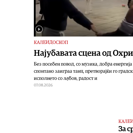
КАЛЕИДОСКОП
Најубавата сцена од Охр
Без посебен повод, со музика, добра енергиј
спонтано заиграа танц, претворајќи го градс
исполнето со љубов, радост и
07.08.2026
КАЛЕ
За с