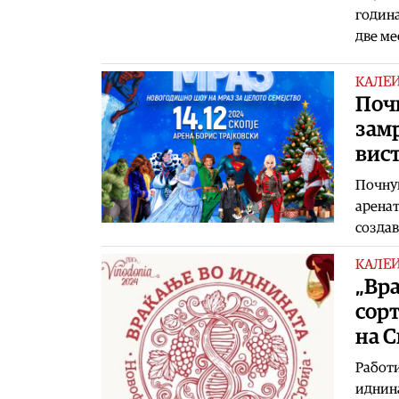
година
две ме
КАЛЕ
Почн
зам
вис
Почнув
аренат
создав
КАЛЕ
„Вр
сорт
на С
Работи
иднина