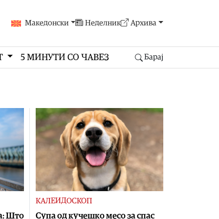
Македонски
Неделник
Архива
Т
5 МИНУТИ СО ЧАВЕЗ
Барај
КАЛЕИДОСКОП
а: Што
Супа од кучешко месо за спас