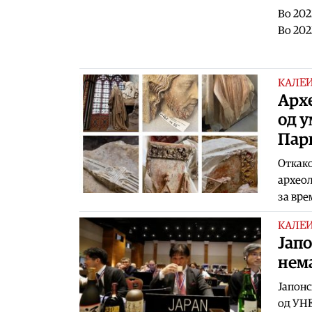
Во 202
Во 202
КАЛЕ
Арх
од у
Пар
Откако
археол
за вр
КАЛЕ
Јапо
нем
Јапонс
од УНЕ