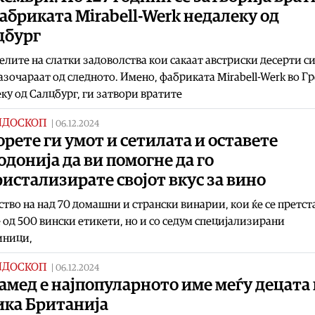
абриката Mirabell-Werk недалеку од
цбург
лите на слатки задоволства кои сакаат австриски десерти с
разочараат од следното. Имено, фабриката Mirabell-Werk во Гр
ку од Салцбург, ги затвори вратите
ИДОСКОП
|
06.12.2024
рете ги умот и сетилата и оставете
донија да ви помогне да го
истализирате својот вкус за вино
ство на над 70 домашни и странски винарии, кои ќе се претст
 од 500 вински етикети, но и со седум специјализирани
иници,
ИДОСКОП
|
06.12.2024
мед е најпопуларното име меѓу децата 
ика Британија