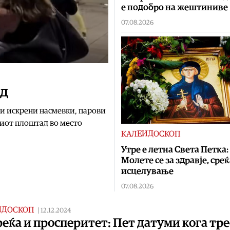
е подобро на жештиниве
07.08.2026
ид
а и искрени насмевки, парови
киот плоштад во место
КАЛЕИДОСКОП
Утре е летна Света Петка:
Молете се за здравје, среќ
исцелување
07.08.2026
ИДОСКОП
|
12.12.2024
реќа и просперитет: Пет датуми кога тр