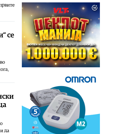
 првите
и“ се
 во
ога,
нски
ца
во
и да