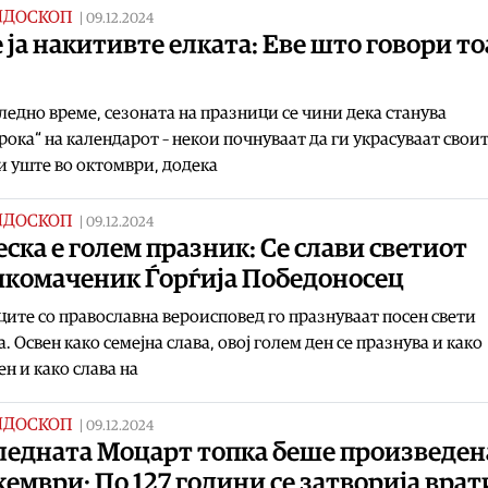
ИДОСКОП
|
09.12.2024
 ја накитивте елката: Еве што говори то
ледно време, сезоната на празници се чини дека станува
ока“ на календарот – некои почнуваат да ги украсуваат свои
 уште во октомври, додека
ИДОСКОП
|
09.12.2024
ска е голем празник: Се слави светиот
икомаченик Ѓорѓија Победоносец
ите со православна вероисповед го празнуваат посен свети
а. Освен како семејна слава, овој голем ден се празнува и како
н и како слава на
ИДОСКОП
|
09.12.2024
ледната Моцарт топка беше произведен
кември: По 127 години се затворија врат