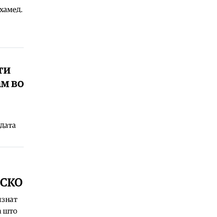
мистерии што ја заледуваат крвта
охамед.
08.08.2026
Македонија
|
Ристовски: Карпалак
е аманет – Македонија не ги
заборава своите херои
08.08.2026
ти
Култура
|
Извонреден концерт за
ам во
пијано и виолончело донесе
Грчката вечер на „Охридско лето“
08.08.2026
адата
Култура
|
Ренесансниот хор „Готик
Војсис“ вечерва на програмата на
„Охридско лето“
08.08.2026
Економија
|
ЛДП: Потпишувањето
на договорите за третата фаза од
ЕСКО
железничкиот Коридор 8 е важен
чекор во поврзувањето со Европа
изнат
а што
08.08.2026