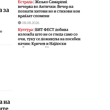
Естрада
|
Жељко Самарџиќ
вечерва во Антички: Вечер на
а за
познати хитови но и стихови кои
враќаат спомени
08.08.2026
Култура
|
БИТ ФЕСТ добива
те
изложба што не се гледа само со
очи, туку се доживува на посебен
начин: Крнчев и Најдоски
одбележуваат 25 години
заедничко творештво
08.08.2026
Сцена
|
Хуманитарниот фестивал
„Расплет“ викендов се враќа со
своето второ издание во Кочани
08.08.2026
Музика
|
Во недела од Охрид
почнува музичкиот караван по
повод 35 години од независноста
а на
на Македонија!
ите