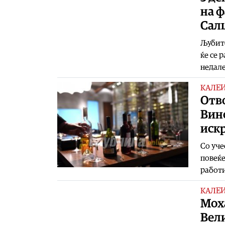
на ф
Сал
Љубите
ќе се 
недале
КАЛЕ
Отво
Вино
искр
Со уче
повеќе
работ
КАЛЕ
Моха
Вел