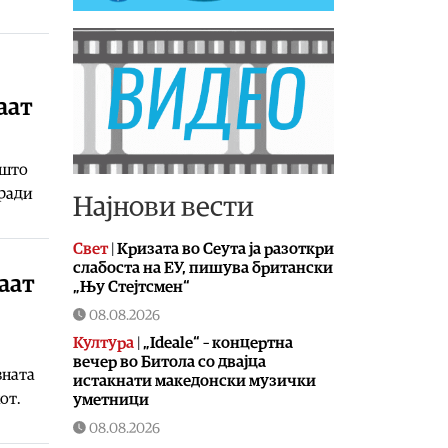
аат
 што
оради
Најнови вести
Свет
|
Кризата во Сеута ја разоткри
слабостa на ЕУ, пишува британски
аат
„Њу Стејтсмен“
08.08.2026
Култура
|
„Ideale“ – концертна
вечер во Битола со двајца
вната
истакнати македонски музички
от.
уметници
08.08.2026