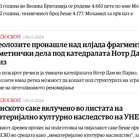
3 година во Велика Британија се родени 4.661 дете по име М
2 година, техничкиот број беше 4.177. Мохамед за прв пат е
ИДОСКОП
|
06.12.2024
еолозите пронашле над илјада фрагмен
метнички дела под катедралата Нотр Д
из
 пожарот речиси ја уништи катедралата Нотр Дам во Париз,
озите имаа ретка можност да копаат под структурата на згр
еме на петгодишното реновирање
ИДОСКОП
|
05.12.2024
нското саке вклучено во листата на
атеријално културно наследство на УН
киот древен процес на подготовка на пијалакот саке беше пр
СКО во средата како „нематеријално културно наследство“, з