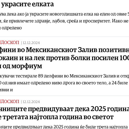
а украсите елката
ува дека ако ја украсите новогодишната елка на еден од овие 
, ќе привлечете здравје, љубов, среќа и просперитет. Иако не
и одредено
ИДОСКОП
|
12.12.2024
фини во Мексиканскиот Залив позитив
окаин и на лек против болки посилен 10
и од морфиум
увачи тестирале 89 делфини во Мексиканскиот Залив и отк
0 од нив имаат одредено ниво дрога во своето тело, а 24 биле
ивни и
ИДОСКОП
|
12.12.2024
чниците предвидуваат дека 2025 година
 третата најтопла година во светот
ците предвидуваат дека 2025 година ќе биде трета најтопла