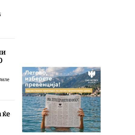
5
ни
0
риле
 ќе