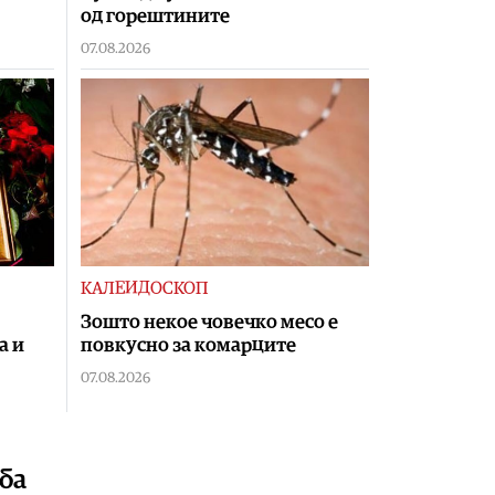
од горештините
07.08.2026
КАЛЕИДОСКОП
Зошто некое човечко месо е
а и
повкусно за комарците
07.08.2026
еба