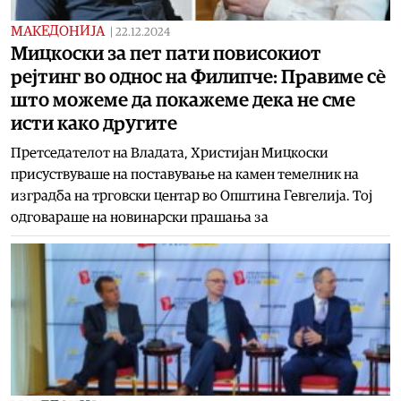
МАКЕДОНИЈА
|
22.12.2024
Мицкоски за пет пати повисокиот
рејтинг во однос на Филипче: Правиме сè
што можеме да покажеме дека не сме
исти како другите
Претседателот на Владата, Христијан Мицкоски
присуствуваше на поставување на камен темелник на
изградба на трговски центар во Општина Гевгелија. Тој
одговараше на новинарски прашања за