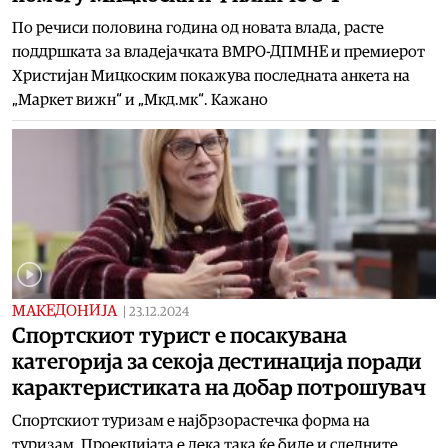
По речиси половина година од новата влада, расте
поддршката за владејачката ВМРО-ДПМНЕ и премиерот
Христијан Мицкоским покажува последната анкета на
„Маркет вижн“ и „Мкд.мк“. Кажано
МАКЕДОНИЈА
|
23.12.2024
Спортскиот турист е посакувана
категорија за секоја дестинација поради
карактеристиката на добар потрошувач
Спортскиот туризам е најбрзорастечка форма на
туризам. Проекцијата е дека така ќе биде и следните