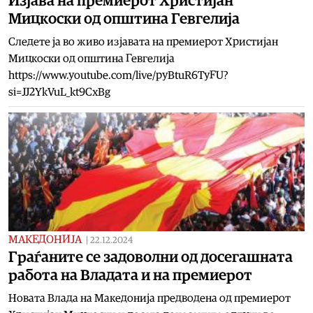
Изјава на премиерот Христијан
Мицкоски од општина Гевгелија
Следете ја во живо изјавата на премиерот Христијан
Мицкоски од општина Гевгелија
https://www.youtube.com/live/pyBtuR6TyFU?
si=JJ2YkVuL_kt9CxBg
МАКЕДОНИЈА
|
22.12.2024
Граѓаните се задоволни од досегашната
работа на Владата и на премиерот
Новата Влада на Македонија предводена од премиерот