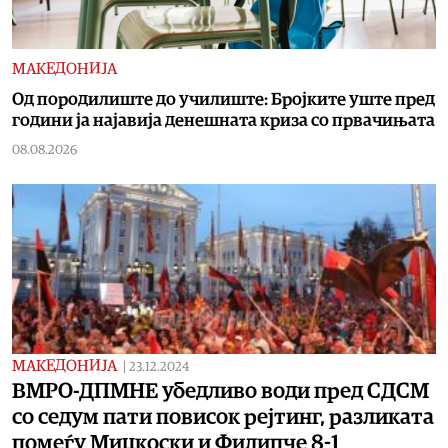
МАКЕДОНИЈА
Од породилиште до училиште: Бројките уште пред
години ја најавија денешната криза со првачињата
08.08.2026
МАКЕДОНИЈА
|
23.12.2024
ВМРО-ДПМНЕ убедливо води пред СДСМ
со седум пати повисок рејтинг, разликата
помеѓу Мицкоски и Филипче 8-1