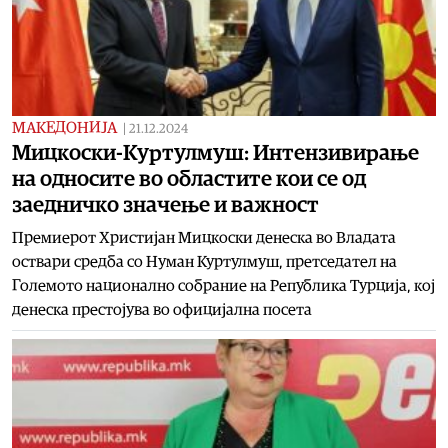
МАКЕДОНИЈА
|
21.12.2024
Мицкоски-Куртулмуш: Интензивирање
на односите во областите кои се од
заедничко значење и важност
Премиерот Христијан Мицкоски денеска во Владата
оствари средба со Нуман Куртулмуш, претседател на
Големото национално собрание на Република Турција, кој
денеска престојува во официјална посета