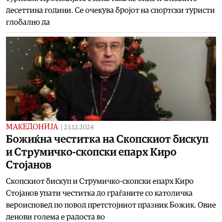
десеттина години. Се очекува бројот на спортски туристи
глобално да
МАКЕДОНИЈА
|
23.12.2024
Божиќна честитка на Скопскиот бискуп
и Струмичко-скопски епарх Киро
Стојанов
Скопскиот бискуп и Струмичко-скопски епарх Киро
Стојанов упати честитка до граѓаните со католичка
вероисповед по повод претстојниот празник Божик. Овие
денови голема е радоста во