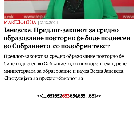
МАКЕДОНИЈА
|
21.12.2024
Јаневска: Предлог-законот за средно
образование повторно ќе биде поднесен
во Собранието, со подобрен текст
Предлог-законот за средно образование повторно ќе
биде поднесен во Собранието, со подобрен текст, рече
министерката за образование и наука Весна Јаневска.
-Дискусијата за предлог-Законот за
<<
1
…
651
652
653
654
655
…
681
>>