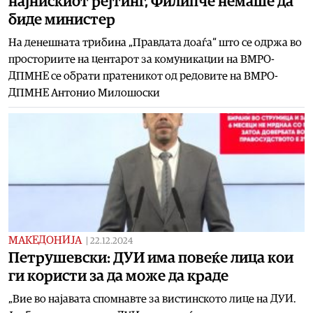
најнискиот рејтинг, Филипче немаше да
биде министер
На денешната трибина „Правдата доаѓа“ што се одржа во
просториите на центарот за комуникации на ВМРО-
ДПМНЕ се обрати пратеникот од редовите на ВМРО-
ДПМНЕ Антонио Милошоски
МАКЕДОНИЈА
|
22.12.2024
Петрушевски: ДУИ има повеќе лица кои
ги користи за да може да краде
„Вие во најавата спомнавте за вистинското лице на ДУИ.