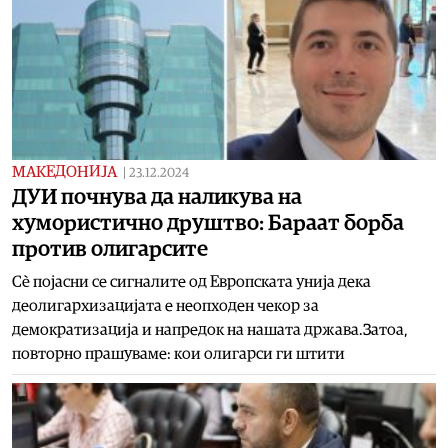
МАКЕДОНИЈА
|
23.12.2024
ДУИ почнува да наликува на
хумористично друштво: Бараат борба
против олигарсите
Сè појасни се сигналите од Европската унија дека
деолигархизацијата е неопходен чекор за
демократизација и напредок на нашата држава.Затоа,
повторно прашуваме: кои олигарси ги штити