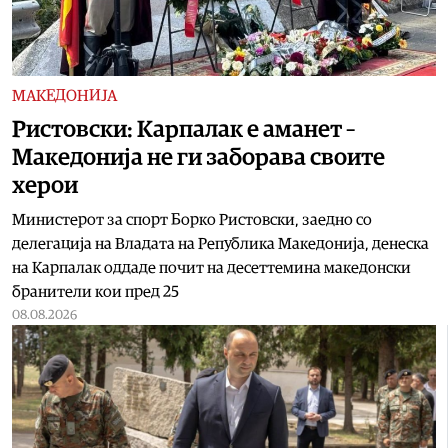
МАКЕДОНИЈА
Ристовски: Карпалак е аманет –
Македонија не ги заборава своите
херои
Министерот за спорт Борко Ристовски, заедно со
делегација на Владата на Република Македонија, денеска
на Карпалак оддаде почит на десеттемина македонски
бранители кои пред 25
08.08.2026