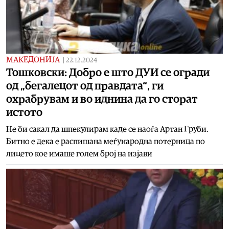
МАКЕДОНИЈА
|
22.12.2024
Тошковски: Добро е што ДУИ се огради
од „бегалецот од правдата“, ги
охрабрувам и во иднина да го сторат
истото
Не би сакал да шпекулирам каде се наоѓа Артан Груби.
Битно е дека е распишана меѓународна потерница по
лицето кое имаше голем број на изјави