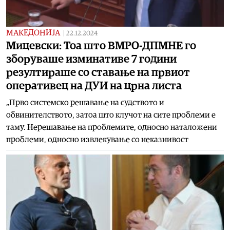
МАКЕДОНИЈА
|
22.12.2024
Мицевски: Тоа што ВМРО-ДПМНЕ го
зборуваше изминативе 7 години
резултираше со ставање на првиот
оперативец на ДУИ на црна листа
„Прво системско решавање на судството и
обвинителството, затоа што клучот на сите проблеми е
таму. Нерешавање на проблемите, односно наталожени
проблеми, односно извлекување со неказнивост