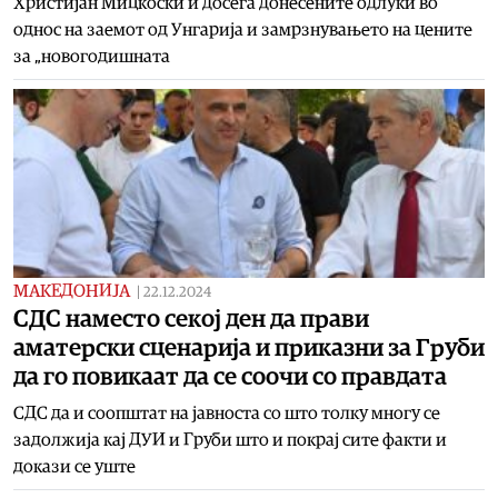
Христијан Мицкоски и досега донесените одлуки во
однос на заемот од Унгарија и замрзнувањето на цените
за „новогодишната
МАКЕДОНИЈА
|
22.12.2024
СДС наместо секој ден да прави
аматерски сценарија и приказни за Груби
да го повикаат да се соочи со правдата
СДС да и соопштат на јавноста со што толку многу се
задолжија кај ДУИ и Груби што и покрај сите факти и
докази се уште