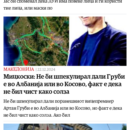
Јас би споменал дека ДУИ има повеќе лица и ги користи
тие лица, или маски по
МАКЕДОНИЈА
|
22.12.2024
Мицкоски: Не би шпекулирал дали Груби
е во Албанија или во Косово, факт е дека
не бил чист како солза
Не би шпекулирал дали поранешниот вицепремиер
Артан Груби е во Албанија или во Косово, но факт е дека
не бил чист како солза. Ако бил