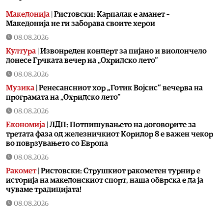
Македонија
|
Ристовски: Карпалак е аманет –
Македонија не ги заборава своите херои
08.08.2026
Култура
|
Извонреден концерт за пијано и виолончело
донесе Грчката вечер на „Охридско лето“
08.08.2026
Музика
|
Ренесансниот хор „Готик Војсис“ вечерва на
програмата на „Охридско лето“
08.08.2026
Економија
|
ЛДП: Потпишувањето на договорите за
третата фаза од железничкиот Коридор 8 е важен чекор
во поврзувањето со Европа
08.08.2026
Ракомет
|
Ристовски: Струшкиот ракометен турнир е
историја на македонскиот спорт, наша обврска е да ја
чуваме традицијата!
08.08.2026
Сцена
|
Концерт на Владимир Четкар денеска во