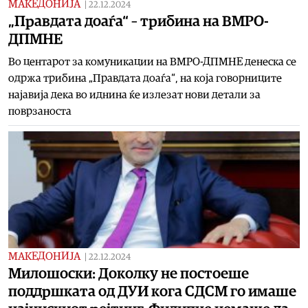
МАКЕДОНИЈА
|
22.12.2024
„Правдата доаѓа“ – трибина на ВМРО-
ДПМНЕ
Во центарот за комуникации на ВМРО-ДПМНЕ денеска се
одржа трибина „Правдата доаѓа“, на која говорниците
најавија дека во иднина ќе излезат нови детали за
поврзаноста
МАКЕДОНИЈА
|
22.12.2024
Милошоски: Доколку не постоеше
поддршката од ДУИ кога СДСM го имаше