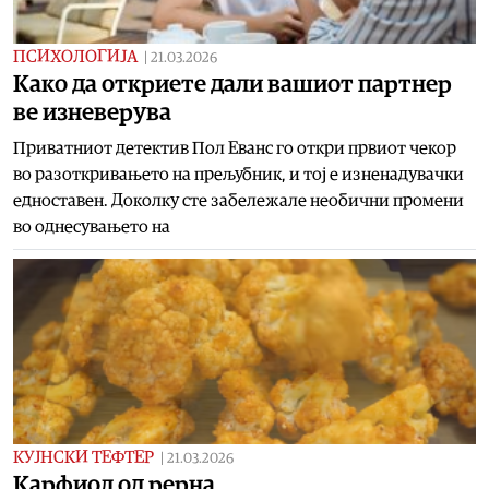
ПСИХОЛОГИЈА
|
21.03.2026
Како да откриете дали вашиот партнер
ве изневерува
Приватниот детектив Пол Еванс го откри првиот чекор
во разоткривањето на прељубник, и тој е изненадувачки
едноставен. Доколку сте забележале необични промени
во однесувањето на
КУЈНСКИ ТЕФТЕР
|
21.03.2026
Карфиол од рерна