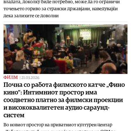
владата, доколку биде потребно, може да го ограничи
точењето гориво за странски државјани, наведувајќи
дека залихите се доволни
ФИЛМ
|
21.03.2026
Почна со работа филмското катче „Фино
кино“: Интимниот простор има
соодветно платно за филмски проекции
и висококвалитетен аудио сараунд-
систем
Во новиот простор на приватниот културен центар