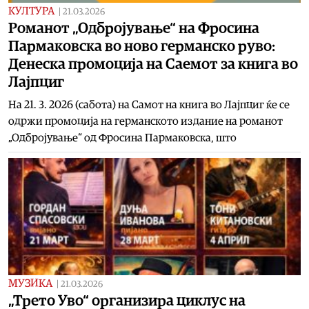
КУЛТУРА
|
21.03.2026
Романот „Одбројување“ на Фросина
Пармаковска во ново германско руво:
Денеска промоција на Саемот за книга во
Лајпциг
На 21. 3. 2026 (сабота) на Самот на книга во Лајпциг ќе се
одржи промоција на германското издание на романот
„Одбројување“ од Фросина Пармаковска, што
МУЗИКА
|
21.03.2026
„Трето Уво“ организира циклус на