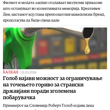
Филмот и модата заедно создаваат визуелни приказни
што остануваат во колективната меморија. Креативен
Ден, настанот кој стана препознатлив македонски бренд,
продолжува да биде сцена каде
БАЛКАН
|
21.03.2026
Голоб најави можност за ограничување
на точењето гориво за странски
државјани поради зголемена
побарувачка
Премиерот на Словенија Роберт Голоб изјави дека