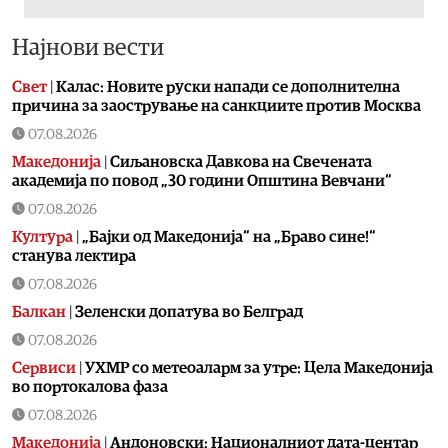
Најнови вести
Свет
|
Калас: Новите руски напади се дополнителна
причина за заострување на санкциите против Москва
07.08.2026
Македонија
|
Сиљановска Давкова на Свечената
академија по повод „30 години Општина Вевчани“
07.08.2026
Култура
|
„Бајки од Македонија“ на „Браво сине!“
станува лектира
07.08.2026
Балкан
|
Зеленски допатува во Белград
07.08.2026
Сервиси
|
УХМР со метеоаларм за утре: Цела Македонија
во портокалова фаза
07.08.2026
Македонија
|
Андоновски: Националниот дата-центар