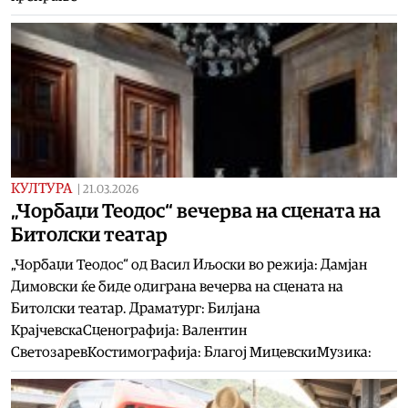
КУЛТУРА
|
21.03.2026
„Чорбаџи Теодос“ вечерва на сцената на
Битолски театар
„Чорбаџи Теодос“ од Васил Иљоски во режија: Дамјан
Димовски ќе биде одиграна вечерва на сцената на
Битолски театар. Драматург: Билјана
КрајчевскаСценографија: Валентин
СветозаревКостимографија: Благој МицевскиМузика: