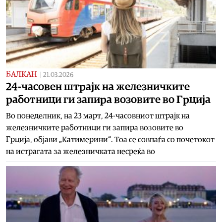
БАЛКАН
|
21.03.2026
24-часовен штрајк на железничките
работници ги запира возовите во Грција
Во понеделник, на 23 март, 24-часовниот штрајк на
железничките работници ги запира возовите во
Грција, објави „Катимерини“. Тоа се совпаѓа со почетокот
на истрагата за железничката несреќа во