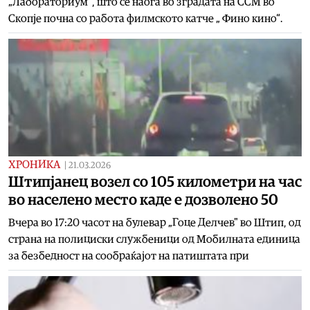
„Лабораториум“, што се наоѓа во зградата на ССМ во
Скопје почна со работа филмското катче „ Фино кино“.
ХРОНИКА
|
21.03.2026
Штипјанец возел со 105 километри на час
во населено место каде е дозволено 50
Вчера во 17:20 часот на булевар „Гоце Делчев" во Штип, од
страна на полициски службеници од Мобилната единица
за безбедност на сообраќајот на патиштата при