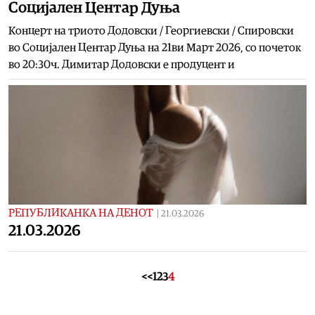
Социјален Центар Дуња
Kонцерт на триото Додовски / Георгиевски / Спировски
во Социјален Центар Дуња на 21ви Март 2026, со почеток
во 20:30ч. Димитар Додовски е продуцент и
РЕПУБЛИКАНКА НА ДЕНОТ
|
21.03.2026
21.03.2026
<<
1
2
3
4