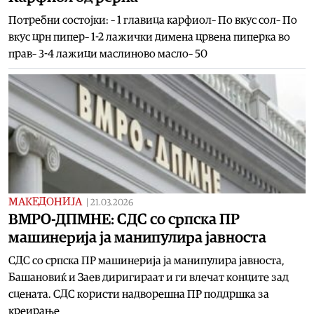
Потребни состојки: – 1 главица карфиол– По вкус сол– По
вкус црн пипер– 1-2 лажички димена црвена пиперка во
прав– 3-4 лажици маслиново масло– 50
МАКЕДОНИЈА
|
21.03.2026
ВМРО-ДПМНЕ: СДС со српска ПР
машинерија ја манипулира јавноста
СДС со српска ПР машинерија ја манипулира јавноста,
Башановиќ и Заев диригираат и ги влечат конците зад
сцената. СДС користи надворешна ПР поддршка за
креирање