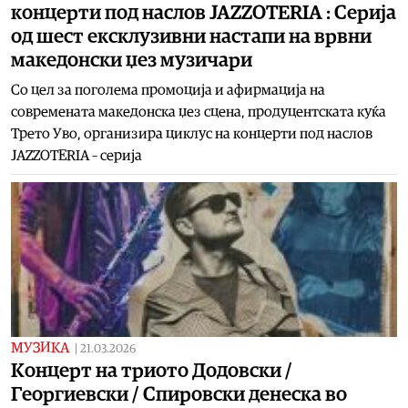
концерти под наслов JAZZOTERIA : Серија
од шест ексклузивни настапи на врвни
македонски џез музичари
Со цел за поголема промоција и афирмација на
современата македонска џез сцена, продуцентската куќа
Трето Уво, организира циклус на концерти под наслов
JAZZOTERIA – серија
МУЗИКА
|
21.03.2026
Kонцерт на триото Додовски /
Георгиевски / Спировски денеска во