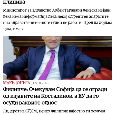
клиника
Министерот за здравство Арбен Таравари денеска изјави
дека нема информација дека некој од рентген апаратите
низ здравствените институции не работи. Пред да дојдам
тука, имав
МАКЕДОНИЈА
|
09.01.2025
Филипче: Очекувам Софија да се огради
од изјавите на Костадинов, а ЕУ да го
осуди ваквиот однос
Лидерот на СДСМ, Венко Филипче најостро ги осудува