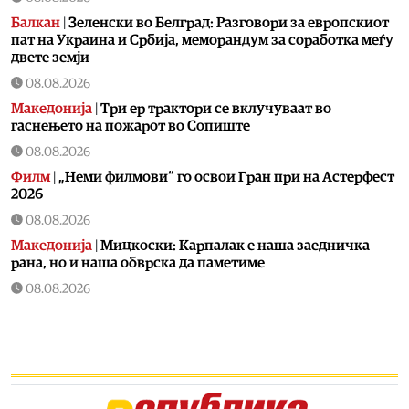
Балкан
|
Зеленски во Белград: Разговори за европскиот
пат на Украина и Србија, меморандум за соработка меѓу
двете земји
08.08.2026
Македонија
|
Три ер трактори се вклучуваат во
гаснењето на пожарот во Сопиште
08.08.2026
Филм
|
„Неми филмови“ го освои Гран при на Астерфест
2026
08.08.2026
Македонија
|
Мицкоски: Карпалак е наша заедничка
рана, но и наша обврска да паметиме
08.08.2026
Култура
|
Летно освежување со мистерии што ја
заледуваат крвта
08.08.2026
Македонија
|
Ристовски: Карпалак е аманет –
Македонија не ги заборава своите херои