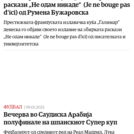
раскази „Не одам никаде“ (Je ne bouge pas
d’ici) од Румена Бужаровска
Престижната француската издавачка куќа „Галимар“
денеска го објави своето издание на збирката раскази
„Не одам никаде“ (Je ne bouge pas d’ici) од писателката и
универзитетска
ФУДБАЛ
|
09.01.2025
Вечерва во Саудиска Арабија
полуфинале на шпанскиот Супер куп
Фудбалерот од средниот ред на Реал Мадрид, Лука