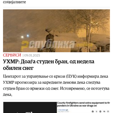
социјалните
СЕРВИСИ
|
09.01.2025
УХМР: Доаѓа студен бран, од недела
обилен снег
Центарот за управување со кризи (ЦУК) информира дека
УХМР прогнозира за наредните денови дека следува
студен бран со врнежи од снег. Истовремено, се потсетува
дека,