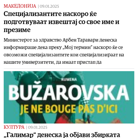
МАКЕДОНИЈА
|
09.01.2025
Специјализантите наскоро ќе
подготвуваат извештај со свое име и
презиме
Министерот за здравство Арбен Таравари денеска
информираше дека преку „Мој термин“ наскоро ќе се
овозможи специјализантите кои специјализираат на
нашите универзитети, да имаат пристап да
КУЛТУРА
|
09.01.2025
„Галимар“ денеска ја објави збирката