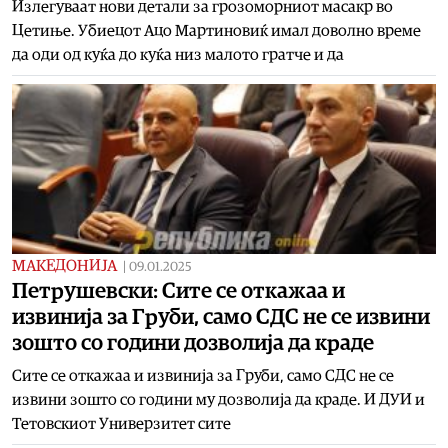
Излегуваат нови детали за грозоморниот масакр во
Цетиње. Убиецот Ацо Мартиновиќ имал доволно време
да оди од куќа до куќа низ малото гратче и да
МАКЕДОНИЈА
|
09.01.2025
Петрушевски: Сите се откажаа и
извинија за Груби, само СДС не се извини
зошто со години дозволија да краде
Сите се откажаа и извинија за Груби, само СДС не се
извини зошто со години му дозволија да краде. И ДУИ и
Тетовскиот Универзитет сите