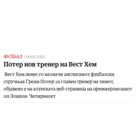
ФУДБАЛ
|
09.01.2025
Потер нов тренер на Вест Хем
Вест Хем денес го назначи англискиот фудбалски
стручњак Греам Потер за главен тренер на тимот,
објавено е на клупската веб-страница на премиерлигашот
од Лондон. Четириесет