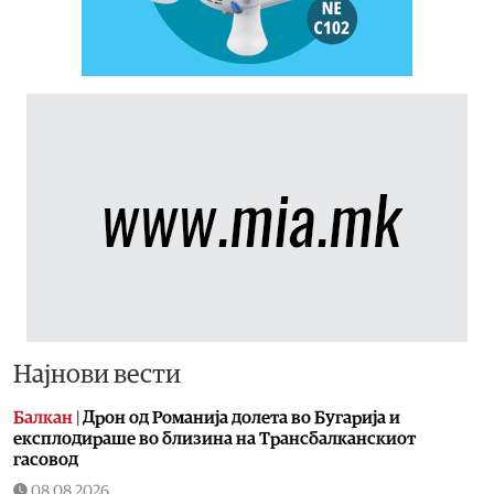
Најнови вести
Балкан
|
Дрон од Романија долета во Бугарија и
експлодираше во близина на Трансбалканскиот
гасовод
08.08.2026