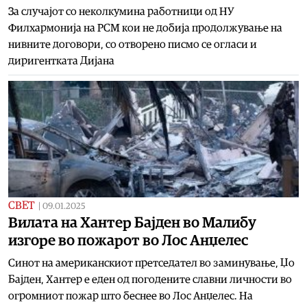
За случајот со неколкумина работници од НУ
Филхармонија на РСМ кои не добија продолжување на
нивните договори, со отворено писмо се огласи и
диригентката Дијана
СВЕТ
|
09.01.2025
Вилата на Хантер Бајден во Малибу
изгоре во пожарот во Лос Анџелес
Синот на американскиот претседател во заминување, Џо
Бајден, Хантер е еден од погодените славни личности во
огромниот пожар што беснее во Лос Анџелес. На