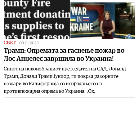
СВЕТ
|
09.01.2025
Tрамп: Опремата за гаснење пожар во
Лос Анџелес завршила во Украина!
Синот на новоизбраниот претседател на САД, Доналд
Трамп, Доналд Трамп Јуниор, ги поврза разорните
пожари во Калифорнија со испраќањето на
противпожарна опрема во Украина. „Ох,