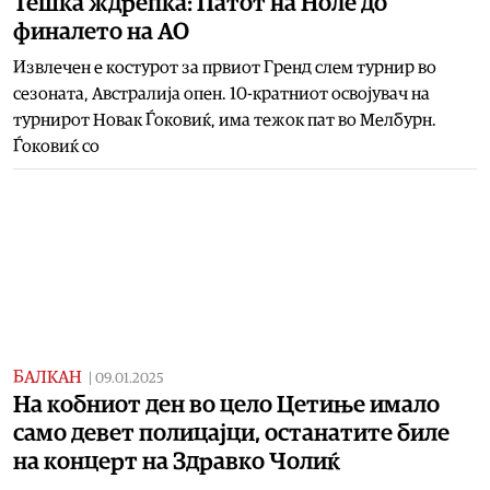
Teшка ждрепка: Патот на Ноле до
финалето на АО
Извлечен е костурот за првиот Гренд слем турнир во
сезоната, Австралија опен. 10-кратниот освојувач на
турнирот Новак Ѓоковиќ, има тежок пат во Мелбурн.
Ѓоковиќ со
БАЛКАН
|
09.01.2025
На кобниот ден во цело Цетиње имало
само девет полицајци, останатите биле
на концерт на Здравко Чолиќ