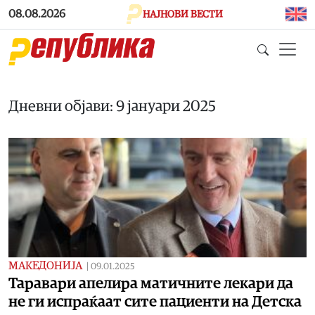
Skip to main content
08.08.2026
НАЈНОВИ ВЕСТИ
Дневни објави: 9 јануари 2025
МАКЕДОНИЈА
|
09.01.2025
Таравари апелира матичните лекари да
не ги испраќаат сите пациенти на Детска