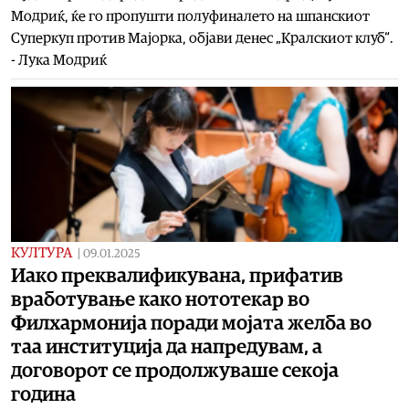
Модриќ, ќе го пропушти полуфиналето на шпанскиот
Суперкуп против Мајорка, објави денес „Кралскиот клуб“.
- Лука Модриќ
КУЛТУРА
|
09.01.2025
Иако преквалификувана, прифатив
вработување како нототекар во
Филхармонија поради мојата желба во
таа институција да напредувам, а
договорот се продолжуваше секоја
година