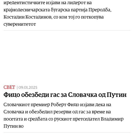
иредентистичките изјави на лидерот на
крајнодесничарската бугарска партија Преродба,
Костадин Костадинов, со кои тој го поткопува
суверенитетот
СВЕТ
|
09.01.2025
Фицо обезбеди гас за Словачка од Путин
Словачкиот премиер Роберт Фицо изјави дека на
Словачка и обезбедил резерви од гас за време на
посетата и средбата со рускиот претседател Владимир
Путин во