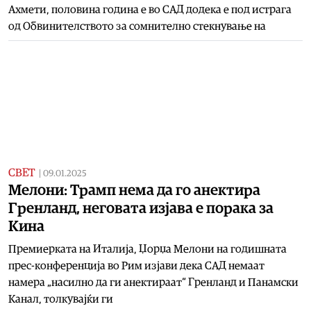
Ахмети, половина година е во САД додека е под истрага
од Обвинителството за сомнително стекнување на
СВЕТ
|
09.01.2025
Мелони: Трамп нема да го анектира
Гренланд, неговата изјава е порака за
Кина
Премиерката на Италија, Џорџа Мелони на годишната
прес-конференција во Рим изјави дека САД немаат
намера „насилно да ги анектираат“ Гренланд и Панамски
Канал, толкувајќи ги