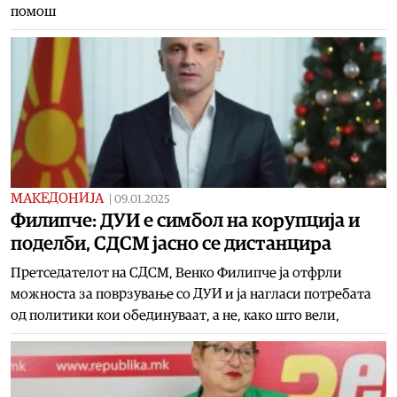
помош
МАКЕДОНИЈА
|
09.01.2025
Филипче: ДУИ е симбол на корупција и
поделби, СДСМ јасно се дистанцира
Претседателот на СДСМ, Венко Филипче ја отфрли
можноста за поврзување со ДУИ и ја нагласи потребата
од политики кои обединуваат, а не, како што вели,