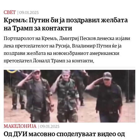
СВЕТ
|
09.01.2025
Кремљ: Путин би ја поздравил желбата
на Трамп за контакти
Портпаролот на Кремљ, Дмитриј Песков денеска изјави
дека претседателот на Русија, Владимир Путин ќе ја
поздрави желбата на новоизбраниот американски
претседател Доналд Трамп за контакти,
МАКЕДОНИЈА
|
09.01.2025
Oд ДУИ масовно споделуваат видео од