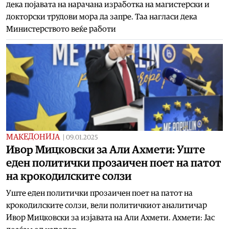
дека појавата на нарачана изработка на магистерски и
докторски трудови мора да запре. Таа нагласи дека
Министерството веќе работи
МАКЕДОНИЈА
|
09.01.2025
Ивор Мицковски за Али Ахмети: Уште
еден политички прозаичен поет на патот
на крокодилските солзи
Уште еден политички прозаичен поет на патот на
крокодилските солзи, вели политичкиот аналитичар
Ивор Мицковски за изјавата на Али Ахмети. Ахмети: Јас