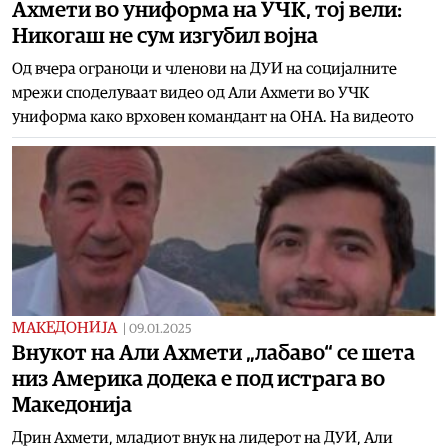
Ахмети во униформа на УЧК, тој вели:
Никогаш не сум изгубил војна
Од вчера ограноци и членови на ДУИ на социјалните
мрежи споделуваат видео од Али Ахмети во УЧК
униформа како врховен командант на ОНА. На видеото
МАКЕДОНИЈА
|
09.01.2025
Внукот на Али Ахмети „лабаво“ се шета
низ Америка додека е под истрага во
Македонија
Дрин Ахмети, младиот внук на лидерот на ДУИ, Али