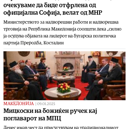
очекуваме да биде отфрлена од
официјална Софија, велат од МНР
Министерството за надворешни работи и надворешна
трговија на Република Македонија соопшти дека „силно
ја осудува објавата на лидерот на бугарска политичка
партија Преродба, Костадин
МАКЕДОНИЈА
|
09.01.2025
Мицкоски на божиќен ручек кај
поглаварот на МПЦ
Денес имав чест да присуствувам на традиционалниот