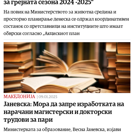
за грејната сезона 2024 -2025“
На повик на Министерството за животна средина и
просторно планирање денеска се одржал координативен
состанок со претставници на институциите што имаат
обврски согласно „Акцискиот план
МАКЕДОНИЈА
|
09.01.2025
Јаневска: Мора да запре изработката на
нарачани магистерски и докторски
трудови за пари
Министерката за образование, Весна Јаневска, изјави