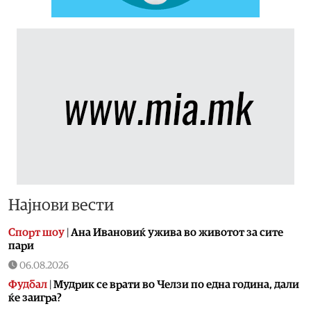
Најнови вести
Спорт шоу
|
Aна Ивановиќ ужива во животот за сите
пари
06.08.2026
Фудбал
|
Мудрик се врати во Челзи по една година, дали
ќе заигра?