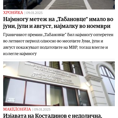
ХРОНИКА
|
09.01.2025
Најмногу метеж на „Табановце“ имало во
јуни, јули и август, најмалку во ноември
Граничниот премин „Табановце“ бил најмногу оптеретен
во летниот период односно во месеците Јуни, јули и
август покажуваат податоците на МВР, тогаш влегле и
излегле најмногу
МАКЕДОНИЈА
|
09.01.2025
Изјавата на Костадинов е недолична,