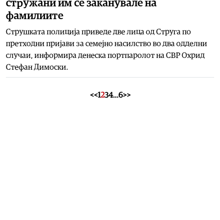
стружани им се заканувале на
фамилиите
Струшката полиција приведе две лица од Струга по
претходни пријави за семејно насилство во два одделни
случаи, информира денеска портпаролот на СВР Охрид
Стефан Димоски.
<<
1
2
3
4
…
6
>>