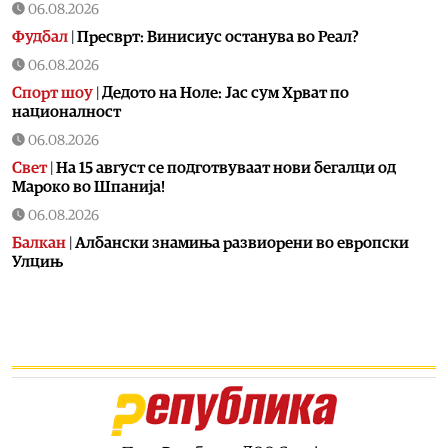
06.08.2026
Фудбал
|
Пресврт: Винисиус останува во Реал?
06.08.2026
Спорт шоу
|
Дедото на Ноле: Јас сум Хрват по
националност
06.08.2026
Свет
|
На 15 август се подготвуваат нови бегалци од
Мароко во Шпанија!
06.08.2026
Балкан
|
Албански знамиња развиорени во европски
Улцињ
06.08.2026
Балкан
|
Зеленски в сабота во официјална посета на
Србија, ќе се сретне со Вучиќ
06.08.2026
Македонија
|
Помалку првачиња, помалку иднина:
Демографската криза веќе стигна до училишните
клупи