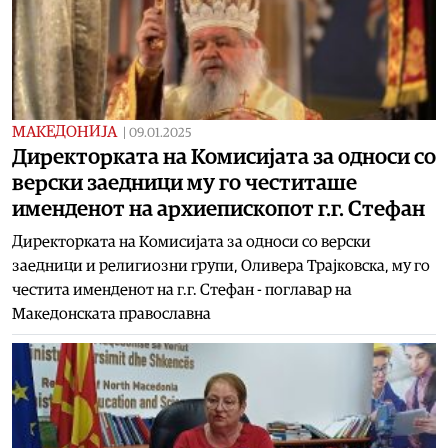
МАКЕДОНИЈА
|
09.01.2025
Директорката на Комисијата за односи со
верски заедници му го честиташе
именденот на архиепископот г.г. Стефан
Директорката на Комисијата за односи со верски
заедници и религиозни групи, Оливера Трајковска, му го
честита именденот на г.г. Стефан - поглавар на
Македонската православна