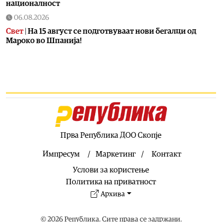
националност
06.08.2026
Свет
|
На 15 август се подготвуваат нови бегалци од
Мароко во Шпанија!
06.08.2026
Балкан
|
Албански знамиња развиорени во европски
Улцињ
06.08.2026
Балкан
|
Зеленски в сабота во официјална посета на
Србија, ќе се сретне со Вучиќ
06.08.2026
Прва Република ДОО Скопје
Македонија
|
Помалку првачиња, помалку иднина:
Демографската криза веќе стигна до училишните
Импресум
Маркетинг
Контакт
клупи
Услови за користење
06.08.2026
Политика на приватност
Балкан
|
Први случаи на западнонилска треска во
Архива
Србија: Две постари лица во Белград хоспитализирани
со невроинвазивна форма
© 2026 Република. Сите права се задржани.