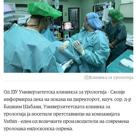
Клиника за урологија
Од ЈЗУ Универзитетска клиникза за урологија – Скопје
информираа дека на покана на директорот, науч. сор. д-р
Башким Шабани, Универзитетската клиника за
урологија ја посетиле претставници на компанијата
Vathin – еден од водечките производители на современа
уролошка ендоскопска опрема.