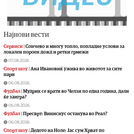
Најнови вести
Сервиси
|
Сончево и многу топло, попладне услови за
локален пороен дожд и ретки грмежи
07.08.2026
Спорт шоу
|
Aна Ивановиќ ужива во животот за сите
пари
06.08.2026
Фудбал
|
Мудрик се врати во Челзи по една година, дали
ќе заигра?
06.08.2026
Фудбал
|
Пресврт: Винисиус останува во Реал?
06.08.2026
Спорт шоу
|
Дедото на Ноле: Јас сум Хрват по