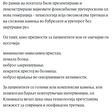
Во рамки на посетата биле презентирани и
демонстрирани најновите флексибилни уретероскопи од
нова генерација – технологија која овозможува третман и
на сложени камења во бубрезите и уретерот без
хируршки рез.
Од таму, како предности за пациентите кои се значајни ги
посочија:
минимално инвазивен пристап;
помала болка;
побрзо закрепнување;
пократок престој во болница;
побрзо враќање во секојдневните активности.
За пациентите со големи или комплексни камења, кои
понекогаш бараат повторувачки интервенции, од
Клиниката велат дека оваа технологија претставува
можност за современ и поефикасен третман.