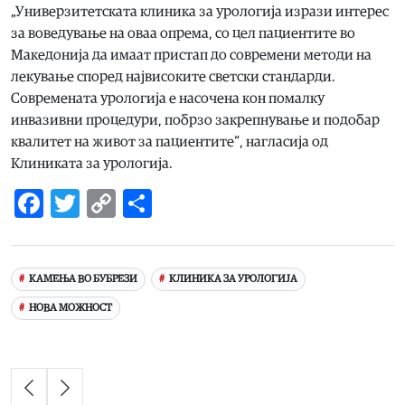
„Универзитетската клиника за урологија изрази интерес
за воведување на оваа опрема, со цел пациентите во
Македонија да имаат пристап до современи методи на
лекување според највисоките светски стандарди.
Современата урологија е насочена кон помалку
инвазивни процедури, побрзо закрепнување и подобар
квалитет на живот за пациентите“, нагласија од
Клиниката за урологија.
Facebook
Twitter
Copy
Share
Link
КАМЕЊА ВО БУБРЕЗИ
КЛИНИКА ЗА УРОЛОГИЈА
НОВА МОЖНОСТ