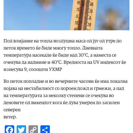
Под влијание на топла воздушна маса од југ од утре до
петок времето ќе биде многу топло. Дневната
температура насекаде ќе биде над 30°C, а наместа се
очекува да надмине и 40°C. Вредноста на UV индексот ќе
изнесува 9, соопшти УХМР
Во петок попладне и во вечерните часови ќе има локална
појава на нестабилност со пороен дожд и грмежи, а пад
на температурата за неколку степени се очекува во
деновите од викендот кога ќе дува умерен до засилен
северен
ветер.
Facebook
Twitter
Copy
Share