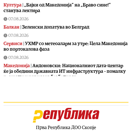
Култура
|
„Бајки од Македонија“ на „Браво сине!“
станува лектира
07.08.2026
Балкан
|
Зеленски допатува во Белград
07.08.2026
Сервиси
|
УХМР со метеоаларм за утре: Цела Македонија
во портокалова фаза
07.08.2026
Македонија
|
Андоновски: Националниот дата-центар
ќе ја обедини државната ИТ инфраструктура – помалку
трошоци и повисока безбедност
07.08.2026
Живот
|
Збогум на 24-часовниот ден: Земјата полека се
забавува – еве кога денот би можел да стане 25 часа
07.08.2026
Економија
|
Скокна минималниот износ за К-15 – Еве
колку пари ќе ни легнат на сметка годинава
Прва Република ДОО Скопје
07.08.2026