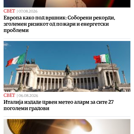
СВЕТ
|
07.08.2026
Европа како под вршник: Соборени рекорди,
зголемен ризикот од пожари и енергетски
проблеми
СВЕТ
|
06.08.2026
Италија издаде црвен метео аларм за сите 27
поголеми градови