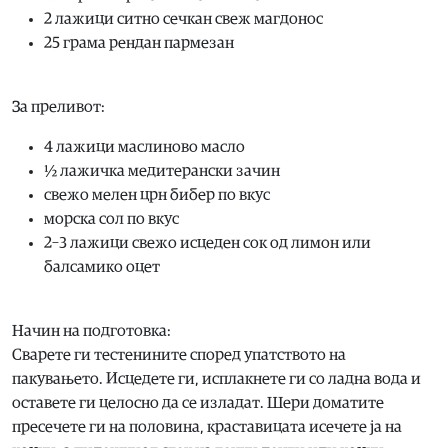
2 лажици ситно сечкан свеж магдонос
25 грама рендан пармезан
За преливот:
4 лажици маслиново масло
½ лажичка медитерански зачин
свежо мелен црн бибер по вкус
морска сол по вкус
2–3 лажици свежо исцеден сок од лимон или
балсамико оцет
Начин на подготовка:
Сварете ги тестенините според упатството на
пакувањето. Исцедете ги, исплакнете ги со ладна вода и
оставете ги целосно да се изладат. Шери доматите
пресечете ги на половина, краставицата исечете ја на