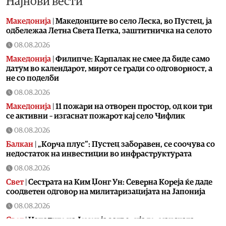
Најнови вести
Македонија
|
Македонците во село Леска, во Пустец, ја
одбележаа Летна Света Петка, заштитничка на селото
08.08.2026
Македонија
|
Филипче: Карпалак не смее да биде само
датум во календарот, мирот се гради со одговорност, а
не со поделби
08.08.2026
Македонија
|
11 пожари на отворен простор, од кои три
се активни – изгаснат пожарот кај село Чифлик
08.08.2026
Балкан
|
„Корча плус“: Пустец заборавен, се соочува со
недостаток на инвестиции во инфраструктурата
08.08.2026
Свет
|
Сестрата на Ким Џонг Ун: Cеверна Кореја ќе даде
соодветен одговор на милитаризацијата на Јапонија
08.08.2026
Свет
|
Нападите на Јемен ја затворија германската