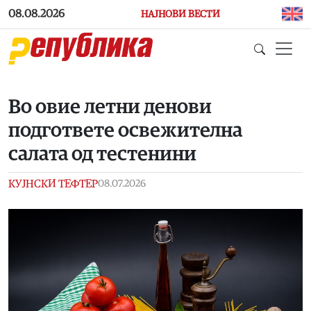
Skip to main content
08.08.2026
НАЈНОВИ ВЕСТИ
Во овие летни денови
подгответе освежителна
салата од тестенини
КУЈНСКИ ТЕФТЕР
08.07.2026