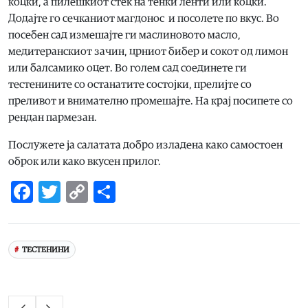
коцки, а пилешкиот стек на тенки ленти или коцки.
Додајте гo сечканиот магдонос и посолете по вкус. Во
посебен сад измешајте ги маслиновото масло,
медитеранскиот зачин, црниот бибер и сокот од лимон
или балсамико оцет. Во голем сад соединете ги
тестенините со останатите состојки, прелијте со
преливот и внимателно промешајте. На крај посипете со
рендан пармезан.
Послужете ја салатата добро изладена како самостоен
оброк или како вкусен прилог.
Facebook
Twitter
Copy
Share
Link
ТЕСТЕНИНИ