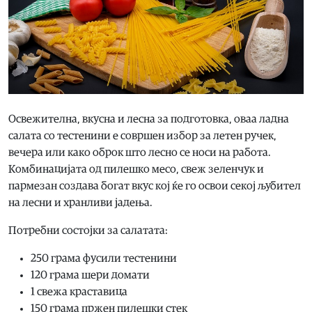
Освежителна, вкусна и лесна за подготовка, оваа ладна
салата со тестенини е совршен избор за летен ручек,
вечера или како оброк што лесно се носи на работа.
Комбинацијата од пилешко месо, свеж зеленчук и
пармезан создава богат вкус кој ќе го освои секој љубител
на лесни и хранливи јадења.
Потребни состојки за салатата:
250 грама фусили тестенини
120 грама шери домати
1 свежа краставица
150 грама пржен пилешки стек