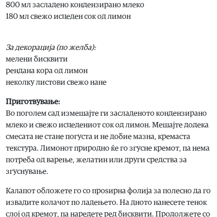
800 мл засладено кондензирано млеко
180 мл свежо исцеден сок од лимон
За декорација (по желба):
мелени бисквити
рендана кора од лимон
неколку листови свежо нане
Приготвување:
Во поголем сад измешајте ги засладеното кондензирано
млеко и свежо исцедениот сок од лимон. Мешајте додека
смесата не стане погуста и не добие мазна, кремаста
текстура. Лимонот природно ќе го згусне кремот, па нема
потреба од варење, желатин или други средства за
згуснување.
Калапот обложете го со проѕирна фолија за полесно да го
извадите колачот по ладењето. На дното нанесете тенок
слој од кремот, па наредете ред бисквити. Продолжете со