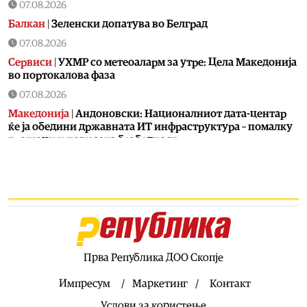
07.08.2026
Балкан
|
Зеленски допатува во Белград
07.08.2026
Сервиси
|
УХМР со метеоаларм за утре: Цела Македонија
во портокалова фаза
07.08.2026
Македонија
|
Андоновски: Националниот дата-центар
ќе ја обедини државната ИТ инфраструктура – помалку
трошоци и повисока безбедност
07.08.2026
Живот
|
Збогум на 24-часовниот ден: Земјата полека се
забавува – еве кога денот би можел да стане 25 часа
07.08.2026
Економија
|
Скокна минималниот износ за К-15 – Еве
колку пари ќе ни легнат на сметка годинава
Прва Република ДОО Скопје
07.08.2026
Живот
|
Не ги игнорирајте овие знаци: Бојлерот може да
Импресум
Маркетинг
Контакт
најавува сериозен дефект
Услови за користење