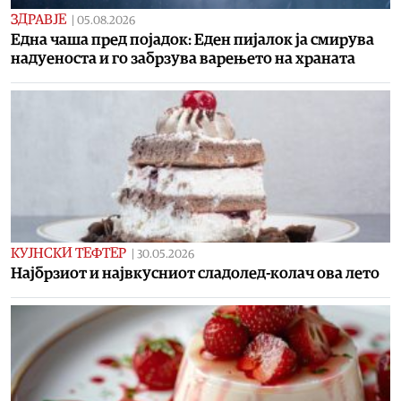
ЗДРАВЈЕ
|
05.08.2026
Една чаша пред појадок: Еден пијалок ја смирува
надуеноста и го забрзува варењето на храната
КУЈНСКИ ТЕФТЕР
|
30.05.2026
Најбрзиот и највкусниот сладолед-колач ова лето