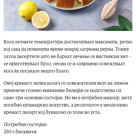
Кога летните температури достигнуваат максимум, ретко
кој сака да поминува време покрај загреана рерна. Токму
затоа десертите што не бараат печење се вистински хит –
се приготвуваат брзо, лесни се и совршено освежуваат
кога ќе посакате нешто благо.
Овој кремаст леден колач со освежителен вкус на лимон
привлече големо внимание бидејќи се подготвува од
само три основни состојки. Не ви е потребен миксер, ниту
посебно кулинарско искуство, а резултатот е неодоливо
кремаст десерт кој буквално се топи во уста.
Потребни состојки:
250 г бисквити