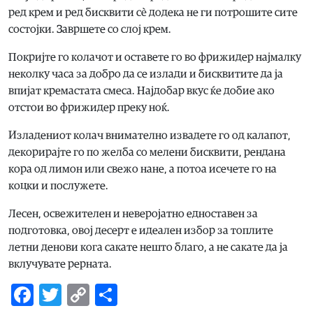
ред крем и ред бисквити сè додека не ги потрошите сите
состојки. Завршете со слој крем.
Покријте го колачот и оставете го во фрижидер најмалку
неколку часа за добро да се излади и бисквитите да ја
впијат кремастата смеса. Најдобар вкус ќе добие ако
отстои во фрижидер преку ноќ.
Изладениот колач внимателно извадете го од калапот,
декорирајте го по желба со мелени бисквити, рендана
кора од лимон или свежо нане, а потоа исечете го на
коцки и послужете.
Лесен, освежителен и неверојатно едноставен за
подготовка, овој десерт е идеален избор за топлите
летни денови кога сакате нешто благо, а не сакате да ја
вклучувате рерната.
Facebook
Twitter
Copy
Share