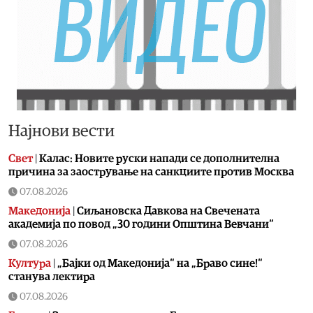
Најнови вести
Свет
|
Калас: Новите руски напади се дополнителна
причина за заострување на санкциите против Москва
07.08.2026
Македонија
|
Сиљановска Давкова на Свечената
академија по повод „30 години Општина Вевчани“
07.08.2026
Култура
|
„Бајки од Македонија“ на „Браво сине!“
станува лектира
07.08.2026