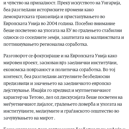
и чувство на припадност. Преку искуството на Унгарија,
беа разгледани историските промени како
демократската транзиција и пристапувањето во
Европската Унија во 2004 година. Посебно внимание
беше посветено на улогата на ЕУ во градењето стабилни
односи со соседните земји, заштитата на малцинствата и
поттикнувањето регионална соработка.
Разговорот се фокусираше и на Европската Унија како
мировен проект, заснован врз заеднички институции,
економска поврзаност и политичка соработка. Во тој
контекст, беа разгледани актуелните безбедносни
предизвици и значењето на заедничкото европско
дејствување. Имајќи го предвид и мултиетничкиот
карактер на Тетово, дел од дискусијата беше посветен на
меѓуетничкиот дијалог, градењето доверба и улогата на
институциите, медиумите и граѓанското општество во
зачувувањето на мирот .