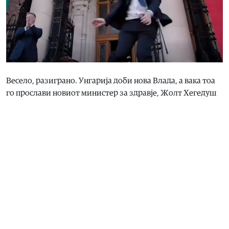
Весело, разиграно. Унгарија доби нова Влада, а вака тоа
го прослави новиот министер за здравје, Жолт Хегедуш