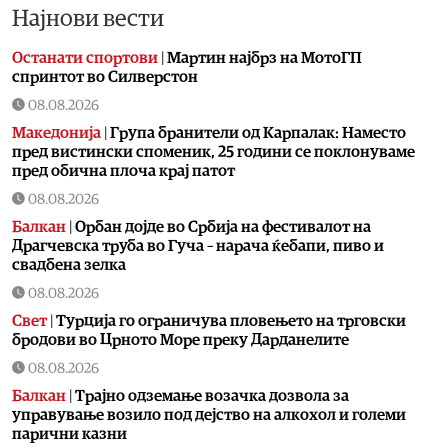
Најнови вести
Останати спортови
|
Мартин најбрз на МотоГП
спринтот во Силверстон
08.08.2026
Македонија
|
Група бранители од Карпалак: Наместо
пред вистински споменик, 25 години се поклонуваме
пред обична плоча крај патот
08.08.2026
Балкан
|
Орбан дојде во Србија на фестивалот на
Драгчевска труба во Гуча – нарача ќебапи, пиво и
свадбена зелка
08.08.2026
Свет
|
Турција го ограничува пловењето на трговски
бродови во Црното Море преку Дарданелите
08.08.2026
Балкан
|
Трајно одземање возачка дозвола за
управување возило под дејство на алкохол и големи
парични казни