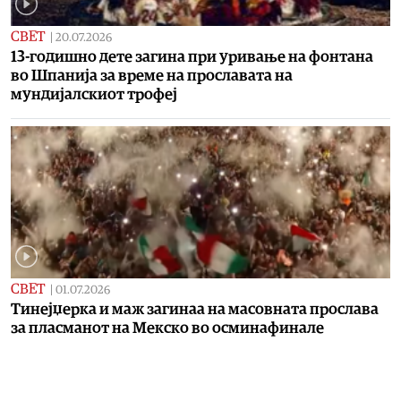
СВЕТ
|
20.07.2026
13-годишно дете загина при уривање на фонтана
во Шпанија за време на прославата на
мундијалскиот трофеј
СВЕТ
|
01.07.2026
Тинејџерка и маж загинаа на масовната прослава
за пласманот на Мекско во осминафинале