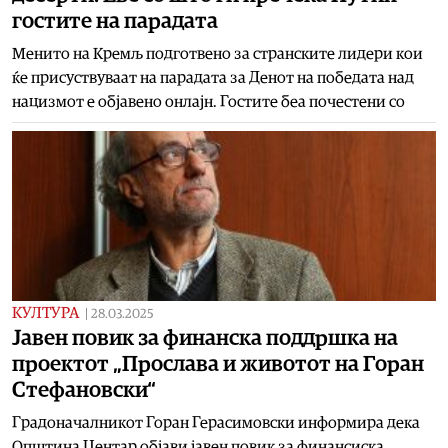
гостите на парадата
Менито на Кремљ подготвено за странските лидери кои
ќе присуствуваат на парадата за Денот на победата над
нацизмот е објавено онлајн. Гостите беа почестени со
КУЛТУРА
|
28.03.2025
Јавен повик за финанска поддршка на
проектот „Прослава и животот на Горан
Стефановски“
Градоначалникот Горан Герасимовски информира дека
Општина Центар објави јавен повик за финансиска