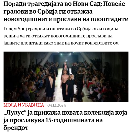
Поради трагедијата во Нови Сад: Повеќе
градови во Србија ги откажаа
новогодишните прослави на плоштадите
Голем број градови и општини во Србија оваа година
решија да ги откажат новогодишните прослави на
јавните плоштади како знак на почит кон жртвите од
МОДА И УБАВИНА
|
04.12.2024
„Лудус“ ја прикажа новата колекција која
ја прославува 15-годишнината на
брендот