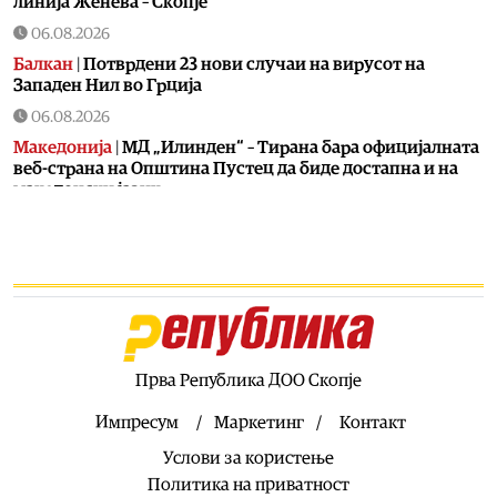
линија Женева – Скопје
06.08.2026
Балкан
|
Потврдени 23 нови случаи на вирусот на
Западен Нил во Грција
06.08.2026
Македонија
|
МД „Илинден“ – Тирана бара официјалната
веб-страна на Општина Пустец да биде достапна и на
македонски јазик
06.08.2026
Свет
|
МИ6 е најмоќна тајна служба, каде е ЦИА
06.08.2026
Македонија
|
МВР со засилени сообраќајни контроли во
рамки на „Роудпол“: Фокус на брзината и безбедноста
на патиштата
Прва Република ДОО Скопје
06.08.2026
Свет
|
Португалија заплени пет тони кокаин на брод
Импресум
Маркетинг
Контакт
06.08.2026
Услови за користење
Балкан
|
Француска групација влегува во проектот за
Политика на приватност