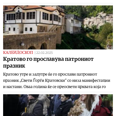
КАЛЕИДОСКОП
|
22.02.2025
Кратово го прославува патрониот
празник
Кратово утре и задутре ќе го прослави патрониот
празник „Свети Ѓорѓи Кратовски“ со низа манифестации
и настани. Оваа година ќе се преосвети црквата која го