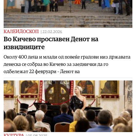
КАЛЕИДОСКОП
|
22.02.2026
Во Кичево прославен Денот на
извидниците
Околу 400 деца и млади од повеќе градови низ државата
денеска се собраа во Кичево за заеднички да го
одбележат 22 февруари – Денот на
КУЛТУРА
|