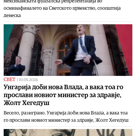
мексиканската фудбалска репрезентација во
осминафиналето на Светското првенство, соопштија
денеска
СВЕТ
|
10.05.2026
Унгарија доби нова Влада, а вака тоа го
прослави новиот министер за здравје,
Жолт Хегедуш
Весело, разиграно. Унгарија доби нова Влада, а вака тоа
го прослави новиот министер за здравје, Жолт Хегедуш