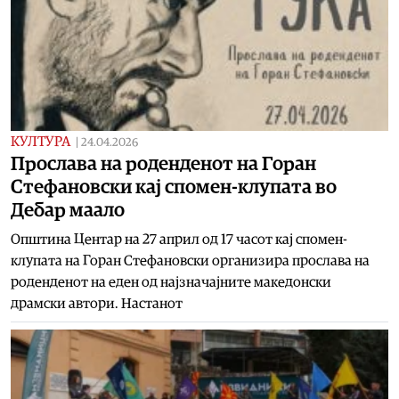
КУЛТУРА
|
24.04.2026
Прослава на роденденот на Горан
Стефановски кај спомен-клупата во
Дебар маало
Општина Центар на 27 април од 17 часот кај спомен-
клупата на Горан Стефановски организира прослава на
роденденот на еден од најзначајните македонски
драмски автори. Настанот