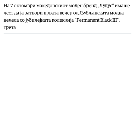
На 7 октомври македонскиот моден бренд „Лудус“ имаше
чест да ја затвори првата вечер од Љубљанската модна
недела со јубилејната колекција "Permanent Black III",
трета