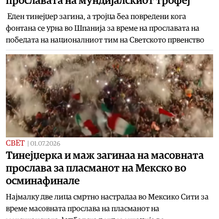
прославата на мундијалскиот трофеј
Еден тинејџер загина, а тројца беа повредени кога
фонтана се урна во Шпанија за време на прославата на
победата на националниот тим на Светското првенство
СВЕТ
|
01.07.2026
Тинејџерка и маж загинаа на масовната
прослава за пласманот на Мекско во
осминафинале
Најмалку две лица смртно настрадаа во Мексико Сити за
време масовната прослава на пласманот на