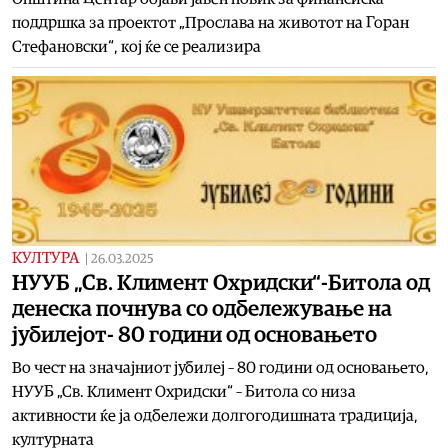
поддршка за проектот „Прослава на животот на Горан
Стефановски“, кој ќе се реализира
КУЛТУРА
|
26.03.2025
НУУБ „Св. Климент Охридски“-Битола од
денеска почнува со одбележување на
јубилејот- 80 години од основањето
Во чест на значајниот јубилеј – 80 години од основањето,
НУУБ „Св. Климент Охридски“ – Битола со низа
активности ќе ја одбележи долгогодишната традиција,
културната