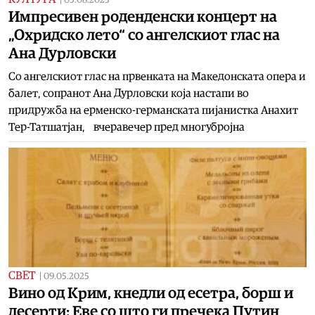
05.08.2025
Импресивен роденденски концерт на
„Охридско лето“ со ангелскиот глас на
Ана Дурловски
Со ангелскиот глас на првенката на Македонската опера и
балет, сопранот Ана Дурловски која настапи во
придружба на ерменско-германската пијанистка Анахит
Тер-Татшатјан, вчеравечер пред многубројна
СВЕТ
|
09.05.2025
Вино од Крим, кнедли од есетра, борш и
десерти: Eве со што ги пречека Путин