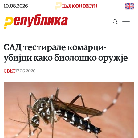
Skip to main content
10.08.2026
НАЈНОВИ ВЕСТИ
САД тестирале комарци-
убијци како биолошко оружје
СВЕТ
17.06.2026