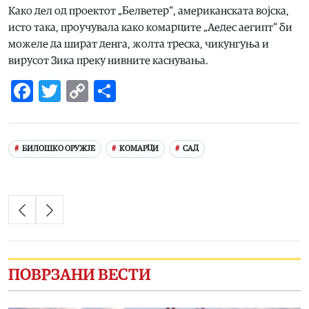
Како дел од проектот „Белветер“, американската војска,
исто така, проучувала како комарците „Аедес аегипт“ би
можеле да шират денга, жолта треска, чикунгуња и
вирусот Зика преку нивните каснувања.
Facebook
Twitter
Copy
Share
Link
БИЛОШКО ОРУЖЈЕ
КОМАРЦИ
САД
ПОВРЗАНИ ВЕСТИ