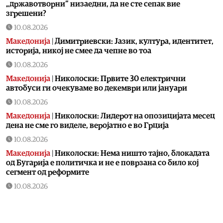
„државотворни“ низаедни, да не сте сепак вие
згрешени?
10.08.2026
Македонија
|
Димитриевски: Јазик, култура, идентитет,
историја, никој не смее да чепне во тоа
10.08.2026
Македонија
|
Николоски: Првите 30 електрични
автобуси ги очекуваме во декември или јануари
10.08.2026
Македонија
|
Николоски: Лидерот на опозицијата месец
дена не сме го виделе, веројатно е во Грција
10.08.2026
Македонија
|
Николоски: Нема ништо тајно, блокадата
од Бугарија е политичка и не е поврзана со било кој
сегмент од реформите
10.08.2026
Технологија
|
Задутре ќе има целосно помрачување на
сонцето, не пропуштајте