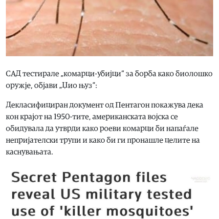
САД тестирале „комарци-убијци“ за борба како биолошко
оружје, објави „Џио њуз“:
Декласифициран документ од Пентагон покажува дека
кон крајот на 1950-тите, американската војска се
обидувала да утврди како роеви комарци би напаѓале
непријателски трупи и како би ги пронашле целите на
каснувањата.