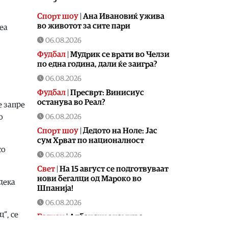
Спорт шоу
|
Aна Ивановиќ ужива
во животот за сите пари
еа
06.08.2026
Фудбал
|
Мудрик се врати во Челзи
по една година, дали ќе заигра?
06.08.2026
Фудбал
|
Пресврт: Винисиус
останува во Реал?
е запре
06.08.2026
о
Спорт шоу
|
Дедото на Ноле: Јас
сум Хрват по националност
со
06.08.2026
Свет
|
На 15 август се подготвуваат
нови бегалци од Мароко во
 дека
Шпанија!
06.08.2026
“, се
Балкан
|
Албански знамиња
развиорени во европски Улцињ