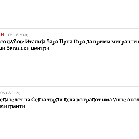
АН
|
05.08.2026
 со љубов: Италија бара Црна Гора да прими мигранти 
ди бегалски центри
|
05.08.2026
едателот на Сеута тврди дека во градот има уште око
 мигранти