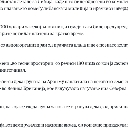
дистан летале за Либија, каде што биле однесени во комплек
 со плаќањето помеѓу либанската милиција и ирачкиот швер
00 долари за секој заложник, а семејствата биле предупред
парите не бидат платени за кратко време.
 со авион организиран од ирачката влада и не е познато кол
ни „во тесни простории, со речиси 180 лица со кои ја делел
жник починал.
-би-си дека групата на Арон му наплатила на неговото семејс
 во Велика Британија, кое вклучувало патување низ Северна
, на која се гледа лузна за која се стравува дека е од присилн
ја вознемирувачки и насилни видеа, од кои едно прикажува