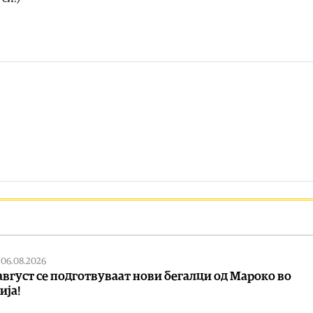
|
06.08.2026
 август се подготвуваат нови бегалци од Мароко во
ија!