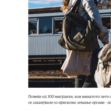
Повеќе од 300 мигранти, кои минатото лето 
се заканувале со присилно земање органи – д