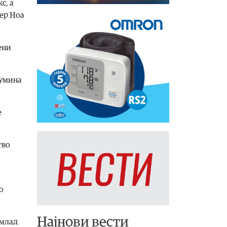
с, а
цер Ноа
ени
кумина
е
тво
о
Најнови вести
 млад