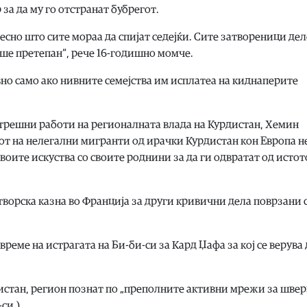
 за да му го отстранат бубрегот.
есно што сите мораа да спијат седејќи. Сите затвореници дел
беше претепан“, рече 16-годишно момче.
но само ако нивните семејства им исплатеа на киднаперите
трешни работи на регионалната влада на Курдистан, Хемин
от на нелегални мигранти од ирачки Курдистан кон Европа н
воите искуства со своите роднини за да ги одвратат од истот
орска казна во Франција за други кривични дела поврзани 
време на истрагата на Би-би-си за Кард Џафа за кој се верува
дистан, регион познат по „преполните активни мрежи за шверц
си.)