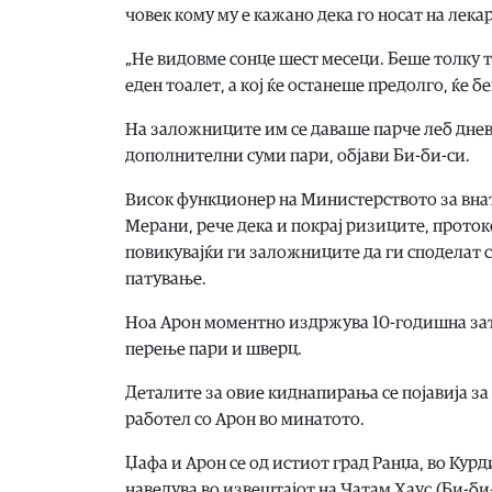
човек кому му е кажано дека го носат на лекар
„Не видовме сонце шест месеци. Беше толку т
еден тоалет, а кој ќе останеше предолго, ќе 
На заложниците им се даваше парче леб днев
дополнителни суми пари, објави Би-би-си.
Висок функционер на Министерството за вна
Мерани, рече дека и покрај ризиците, проток
повикувајќи ги заложниците да ги споделат с
патување.
Ноа Арон моментно издржува 10-годишна затв
перење пари и шверц.
Деталите за овие киднапирања се појавија за 
работел со Арон во минатото.
Џафа и Арон се од истиот град Ранџа, во Кур
наведува во извештајот на Чатам Хаус.(Би-би-