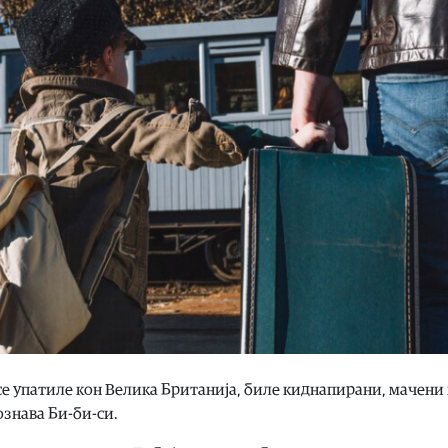
се упатиле кон Велика Британија, биле киднапирани, мачени
ознава Би-би-си.