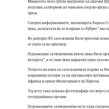
Минатото лето групи мигранти од ирачки Кур
подоцна затворени по наводен спор во врска
Арон.
Според информациите, милицијата барала 5.0
дека „исплатата ќе се изврши со бубрег“ ако 
Во јануари 110 заложници биле вратени дома
сè уште се во притвор.
Поранешни затвореници рекле дека биле држе
ќелијата“, а се знае дека најмалку еден зало
Таткото на еден од заложниците изјави за Би
илјадници долари за да организира патување
Африка и преку Медитеранот до Европа.
Тој исто така покажа фотографија од својот син
отстранување органи.
Поранешните затвореници исто така сподели