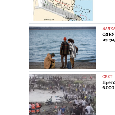
БАЛК
Oд ЕУ
изгра
СВЕТ
Претс
6.000