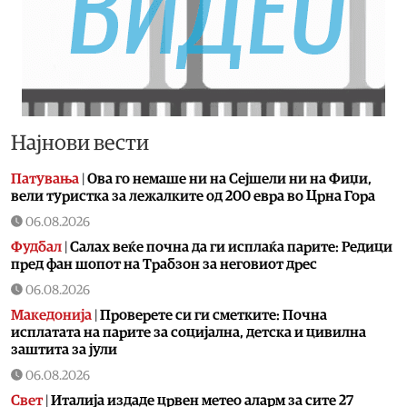
Најнови вести
Патувања
|
Ова го немаше ни на Сејшели ни на Фиџи,
вели туристка за лежалките од 200 евра во Црна Гора
06.08.2026
Фудбал
|
Салах веќе почна да ги исплаќа парите: Редици
пред фан шопот на Трабзон за неговиот дрес
06.08.2026
Македонија
|
Проверете си ги сметките: Почна
исплатата на парите за социјална, детска и цивилна
заштита за јули
06.08.2026
Свет
|
Италија издаде црвен метео аларм за сите 27