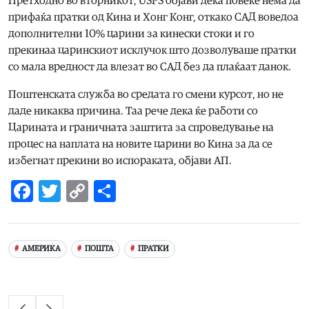
Претходно во вторникот, USPS објави дека повеќе нема да
прифаќа пратки од Кина и Хонг Конг, откако САД воведоа
дополнителни 10% царини за кинески стоки и го
прекинаа царинскиот исклучок што дозволуваше пратки
со мала вредност да влезат во САД без да плаќаат данок.
Поштенската служба во средата го смени курсот, но не
даде никаква причина. Таа рече дека ќе работи со
Царината и граничната заштита за спроведување на
процес на наплата на новите царини во Кина за да се
избегнат прекини во испораката, објави АП.
Facebook
Twitter
Copy
Share
Link
АМЕРИКА
ПОШТА
ПРАТКИ