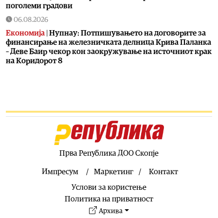
поголеми градови
06.08.2026
Економија
|
Нупнау: Потпишувањето на договорите за
финансирање на железничката делница Крива Паланка
– Деве Баир чекор кон заокружување на источниот крак
на Коридорот 8
06.08.2026
Естрада
|
Ова го може само таа: Лепа Брена падна на
бина
06.08.2026
Фудбал
|
Роналдо уште се одмoра од СП
06.08.2026
Свет
|
Хамас ги преместува тајните операции од Катар
Прва Република ДОО Скопје
во Турција
Импресум
Маркетинг
Контакт
06.08.2026
Услови за користење
Македонија
|
Проектот нема да заврши на половина
тунел, во слепо, сега имаме целина, вели Мицкоски
Политика на приватност
Архива
06.08.2026