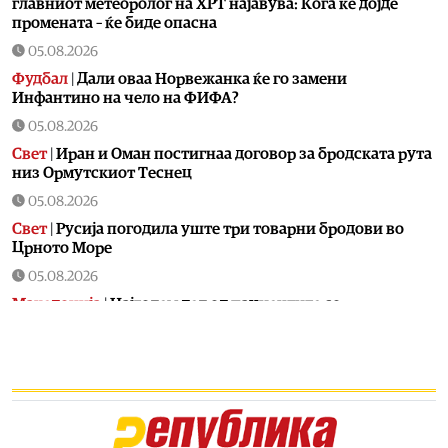
главниот метеоролог на ХРТ најавува: Кога ќе дојде
промената – ќе биде опасна
05.08.2026
Фудбал
|
Дали оваа Норвежанка ќе го замени
Инфантино на чело на ФИФА?
05.08.2026
Свет
|
Иран и Оман постигнаа договор за бродската рута
низ Ормутскиот Теснец
05.08.2026
Свет
|
Русија погодила уште три товарни бродови во
Црното Море
05.08.2026
Македонија
|
Најголем дел од пациентите сo
западнонилска треска се од скопскиот регион и Велес
05.08.2026
Хроника
|
Ангелов: Спречена катастрофа во Виничко,
запалена трева при сечење со брусилица
05.08.2026