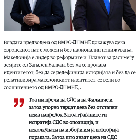
Владата предводена од ВМРО-ДПМНЕ докажува дека
европскиот пат е можен и без национални понижувања.
Македонија е лидер во реформите и Планот за раст меѓу
земјите од Западен Балкан, без да се продава
идентитетот, без да се редефинира историјата и без да се
релативизира македонскиот идентитет, се вели во
соопштението од ВМРО-ДПМНЕ, .
Тоа им пречи на СДС и на Филипче и
затоа упорно тврдат дека без отстапки
нема напредок.Затоа граѓаните ги
испратија СДС во опозиција, и
неколкупати на избори им ја повторија
пораката. Затоа што знаат дека на СДС