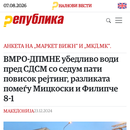
Skip to main content
07.08.2026
НАЈНОВИ ВЕСТИ
АНКЕТА НА „МАРКЕТ ВИЖН“ И „МКД.МК“.
ВМРО-ДПМНЕ убедливо води
пред СДСМ со седум пати
повисок рејтинг, разликата
помеѓу Мицкоски и Филипче
8-1
МАКЕДОНИЈА
23.12.2024