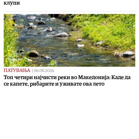
клупи
ПАТУВАЊА
|
06.08.2026
Топ четири најчисти реки во Македонија: Каде да
се капете, рибарите и уживате ова лето