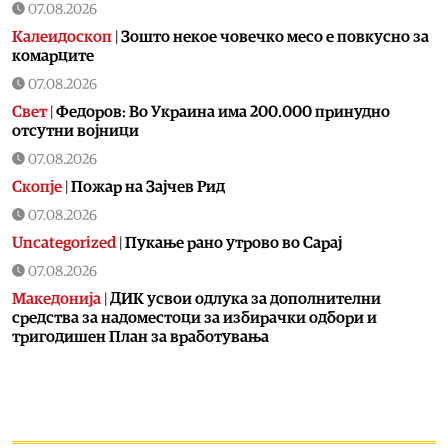
07.08.2026
Калеидоскоп
|
Зошто некое човечко месо е повкусно за
комарците
07.08.2026
Свет
|
Федоров: Во Украина има 200.000 принудно
отсутни војници
07.08.2026
Скопје
|
Пожар на Зајчев Рид
07.08.2026
Uncategorized
|
Пукање рано утрово во Сарај
07.08.2026
Македонија
|
ДИК усвои одлука за дополнителни
средства за надоместоци за избирачки одбори и
тригодишен План за вработувања
07.08.2026
Хроника
|
Деветнаесетгодишник загина во сообраќајна
несреќа во скопски Бутел
07.08.2026