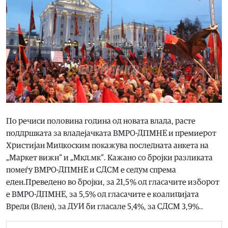
По речиси половина година од новата влада, расте
поддршката за владејачката ВМРО-ДПМНЕ и премиерот
Христијан Мицкоским покажува последната анкета на
„Маркет вижн“ и „Мкд.мк“. Кажано со бројки разликата
помеѓу ВМРО-ДПМНЕ и СДСМ е седум спрема
еден.Преведено во бројки, за 21,5 % од гласачите изборот
е ВМРО-ДПМНЕ, за 5,5% од гласачите е коалицијата
Вреди (Влен), за ДУИ би гласале 5,4%, за СДСМ 3,9%..