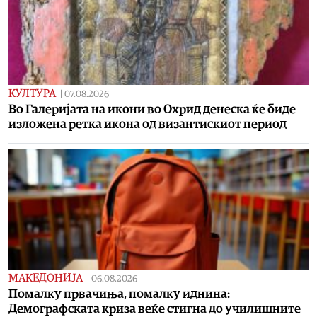
КУЛТУРА
|
07.08.2026
Во Галеријата на икони во Охрид денеска ќе биде
изложена ретка икона од византискиот период
МАКЕДОНИЈА
|
06.08.2026
Помалку првачиња, помалку иднина:
Демографската криза веќе стигна до училишните