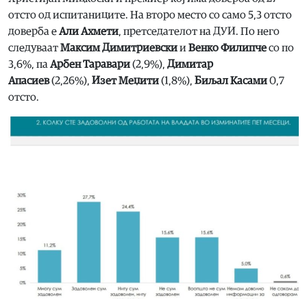
отсто од испитаниците. На второ место со само 5,3 отсто
доверба е
Али Ахмети
, претседателот на ДУИ. По него
следуваат
Максим Димитриевски
и
Венко Филипче
со по
3,6%, па
Арбен Таравари
(2,9%),
Димитар
Апасиев
(2,26%),
Изет Меџити
(1,8%),
Биљал Касами
0,7
отсто.