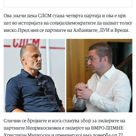
Ова значи дека СДСМ стана четврта партија и ова е прв
пат во историјата на социјалдемократите да паднат толку
ниско.Пред нив се партиите на Албанците, ДУИ и Вреди.
Слични се бројките и кога станува збор за лидерите на
партиите.Неприкосновен е лидерот на ВМРО-ДПМНЕ
Христијан Мицкоски и премиер кој има доверба од 27