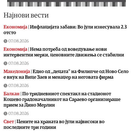
Најнови вести
Економија
|
Инфлацијата забави: Во јули изнесувала 2.3
отсто
07.08.2026
Економија
|
Нема потреба од воведување нови
интервентни мерки, ценовните движења се стабилни
07.08.2026
Македонија
|
Едно од „децата“ на Филипче од Ново Село
е внук на Вице Заев и менаџер на неговата фирма
07.08.2026
Балкан
|
По тридневниот спектакл на стадионот
Кошево градоначалникот на Сараево организираше
прием за Дино Мерлин
07.08.2026
Свет
|
Цените на храната во јули највисоки во
последните три години