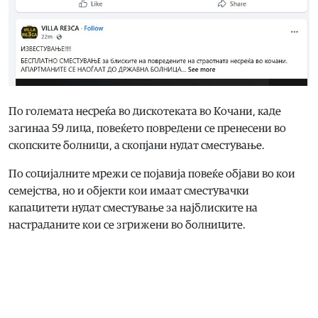
По големата несреќа во дискотеката во Кочани, каде
загинаа 59 лица, повеќето повредени се пренесени во
скопските болници, а скопјани нудат сместување.
По социјалните мрежи се појавија повеќе објави во кои
семејства, но и објекти кои имаат сместувачки
капацитети нудат сместување за најблиските на
настраданите кои се згрижени во болниците.