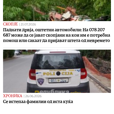
СКОПЈЕ
|
21.07.2026
Паднати дрвја, оштетни автомобили: На 078 207
687 може да се јават скопјани на кои им е потребна
помош или сакаат да пријават штета од невремето
ХРОНИКА
|
26.06.2026
Се истепаа фамилии од иста куќа