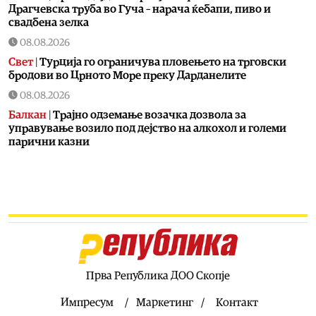
Драгчевска труба во Гуча – нарача ќебапи, пиво и
свадбена зелка
08.08.2026
Свет
|
Турција го ограничува пловењето на трговски
бродови во Црното Море преку Дарданелите
08.08.2026
Балкан
|
Трајно одземање возачка дозвола за
управување возило под дејство на алкохол и големи
парични казни
08.08.2026
Свет
|
Повеќе од 178.000 мигранти во последните
неколку месеци ја напуштија Јужна Африка
08.08.2026
Свет
|
Иран: Отворањето на Ормутскиот Теснец зависи
од САД
08.08.2026
Прва Република ДОО Скопје
Останати спортови
|
Катерина Ацевска светска
вицешампионка во џиу-џицу
Импресум
Маркетинг
Контакт