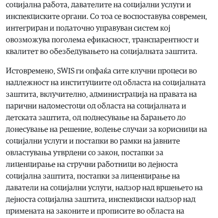
социјална работа, давателите на социјални услуги и
инспекциските органи. Со тоа се воспоставува современ,
интегриран и податочно управуван систем кој
овозможува поголема ефикасност, транспарентност и
квалитет во обезбедувањето на социјалната заштита.
Истовремено, SWIS ги опфаќа сите клучни процеси во
надлежност на институциите од областа на социјалната
заштита, вклучително, администрација на правата на
парични надоместоци од областа на социјалната и
детската заштита, од поднесување на барањето до
донесување на решение, водење случаи за корисници на
социјални услуги и постапки во рамки на јавните
овластувања утврдени со закон, постапки за
лиценцирање на стручни работници во дејноста
социјална заштита, постапки за лиценцирање на
даватели на социјални услуги, надзор над вршењето на
дејноста социјална заштита, инспекциски надзор над
примената на законите и прописите во областа на