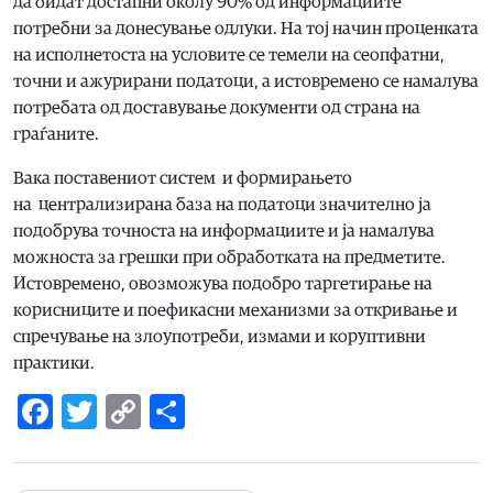
да бидат достапни околу 90% од информациите
потребни за донесување одлуки. На тој начин проценката
на исполнетоста на условите се темели на сеопфатни,
точни и ажурирани податоци, а истовремено се намалува
потребата од доставување документи од страна на
граѓаните.
Вака поставениот систем и формирањето
на централизирана база на податоци значително ја
подобрува точноста на информациите и ја намалува
можноста за грешки при обработката на предметите.
Истовремено, овозможува подобро таргетирање на
корисниците и поефикасни механизми за откривање и
спречување на злоупотреби, измами и коруптивни
практики.
Facebook
Twitter
Copy
Share
Link