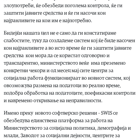
злоупотреби, ќе обезбеди поголема контрола, ќе ги
заштити јавните средства и ќе ги насочи кон
најранливите на кои им е најпотребно.
Бидејќи нашата цел не е само да ги констатираме
слабостите, туку да создадеме систем кој ќе биде насочен
кон најранливите а во исто време ќе ги заштити јавните
средства кои мора да се користат одговорно и
транспарентно, министерството веќе има преземено
конкретни чекори и од месец мај сите центри за
социјална работа функционираат во новиот систем, кој
овозможува размена на податоци во реално време,
подобра обработка на податоците, поефикасни контроли
и навремено откривање на неправилности.
Имено преку новото софтверско решени – SWIS се
обезбедува единствена платформа за работа на
Министерството за социјална политика, демографија и
млади, Заводот за социјални дејности, центрите за