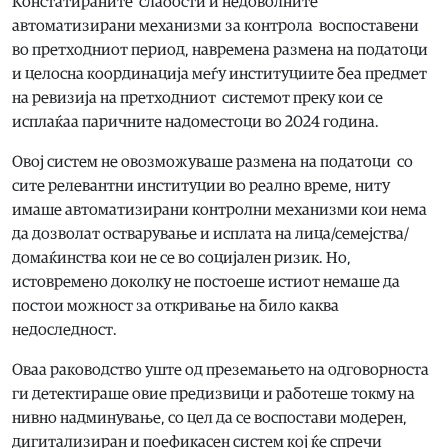
Констатираните слабости и недоволните
автоматизирани механизми за контрола воспоставени
во претходниот период, навремена размена на податоци
и целосна координација меѓу институциите беа предмет
на ревизија на претходниот системот преку кои се
исплаќаа паричните надоместоци во 2024 година.
Овој систем не овозможуваше размена на податоци со
сите релевантни институции во реално време, ниту
имаше автоматизирани контролни механизми кои нема
да дозволат остварување и исплата на лица/семејства/
домаќинства кои не се во социјален ризик. Но,
истовремено доколку не постоеше истиот немаше да
постои можност за откривање на било каква
недоследност.
Оваа раководство уште од преземањето на одговорноста
ги детектираше овие предизвици и работеше токму на
нивно надминување, со цел да се воспостави модерен,
дигитализиран и поефикасен систем кој ќе спречи