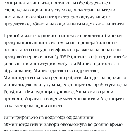
социјалната заштита, постапки за обезбедување и
следење на социјални услуги од овластени даватели,
постапки по жалба и второстепено одлучување по
предмети од областа на социјалната и детската заштита.
Придобивките од новиот систем се евидентни бидејќи
преку националниот систем за интероперабилност е
воспоставена сигурна и ефикасна размена на податоци
преку веб-сервиси помеѓу SWIS (новиот софтвер) и повеќе
релевантни институции, меѓу кои Министерството за
образование, Министерството за здравство,
Министерство за внатрешни работи, Фондот за пензиско
и инвалидско осигурување, Агенцијата за вработување на
Република Македонија, судовите, Управата за јавни
приходи, Управа за водење матични книги и Агенцијата
за катастар на недвижности.
Интегрирањето на податоци од различни
административни извори овозможува во реално време