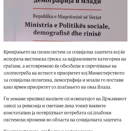
Креирањето на силен систем за социјална заштита кој ќе
испорача вистинска грижа за најранливите категории на
граѓани, а истовремено ќе обезбеди и спречување на
злоупотреба на истиот е приоритет кој Министерството
за социјална политика, демографија и млади го постави
како врвен приоритет со доаѓањето на оваа Влада.
Ги земаме предвид наодите од извештајот на Државниот
завод за ревизија и сметаме дека токму ваквите
констатации ја потврдуваат потребата од длабоки
системски промени во областа на социјалната заштита.