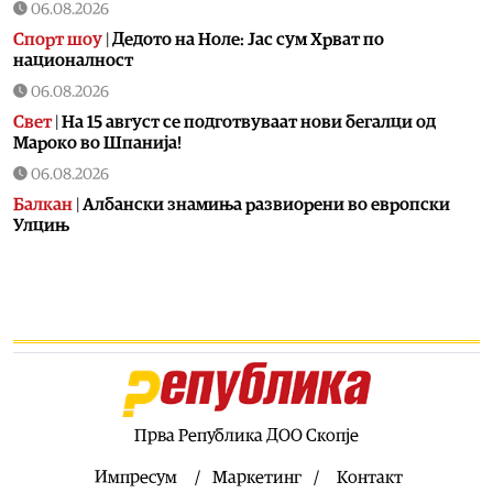
06.08.2026
Спорт шоу
|
Дедото на Ноле: Јас сум Хрват по
националност
06.08.2026
Свет
|
На 15 август се подготвуваат нови бегалци од
Мароко во Шпанија!
06.08.2026
Балкан
|
Албански знамиња развиорени во европски
Улцињ
06.08.2026
Балкан
|
Зеленски в сабота во официјална посета на
Србија, ќе се сретне со Вучиќ
06.08.2026
Македонија
|
Помалку првачиња, помалку иднина:
Демографската криза веќе стигна до училишните
клупи
Прва Република ДОО Скопје
06.08.2026
Балкан
|
Први случаи на западнонилска треска во
Импресум
Маркетинг
Контакт