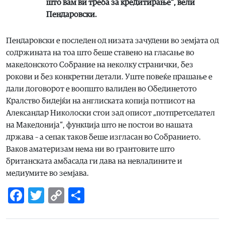
што вам ви треба за кредитирање“, вели
Пендаровски.
Пендаровски е последен од низата зачудени во земјата од
содржината на тоа што беше ставено на гласање во
македонското Собрание на неколку странички, без
рокови и без конкретни детали. Уште повеќе прашање е
дали договорот е воопшто валиден во Обединетото
Кралство бидејќи на англиската копија потписот на
Александар Николоски стои зад описот „потпретседател
на Македонија“, функција што не постои во нашата
држава – а сепак таков беше изгласан во Собранието.
Ваков аматеризам нема ни во грантовите што
британската амбасада ги дава на невладините и
медиумите во земјава.
Facebook
Twitter
Copy
Share
Link