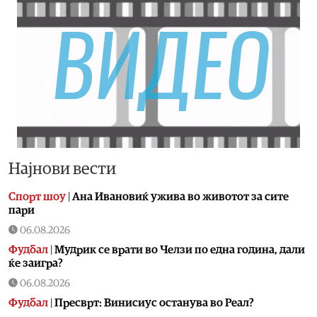
Најнови вести
Спорт шоу
|
Aна Ивановиќ ужива во животот за сите
пари
06.08.2026
Фудбал
|
Мудрик се врати во Челзи по една година, дали
ќе заигра?
06.08.2026
Фудбал
|
Пресврт: Винисиус останува во Реал?