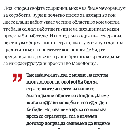
„Тоа, според својата содржина, може да биде меморандум
за соработка, дури и почетно писмо за намери во кои
двете влади набројуваат четири области во кои допрва
треба да седнат работни групи и да прецизираат какви
проекти би работеле. И според таа содржина генерална,
не станува збор за ништо стратешко туку станува збор за
кредитирање на проектите кои допрва ќе бидат
прецизирани од двете страни- британско кредитирање
за инфраструктурни проекти во Македонија.
Тие најавуваат дека е можно да постои
втор договор по овој кој би бил за
стратешките аспекти на нашите
билатерални односи со Лондон. Да сме
живи и здрави можеби и тоа еден ден
ќе биде. Но, ова нема врска со никаква
врска со стратегија, тоа е начелен
договор допрва да седнеме и да видиме