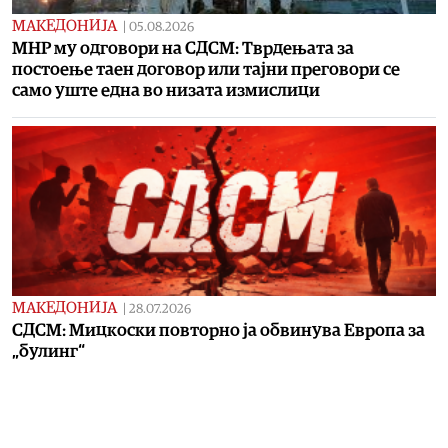
МАКЕДОНИЈА
|
05.08.2026
MНР му одговори на СДСМ: Тврдењата за
постоење таен договор или тајни преговори се
само уште една во низата измислици
МАКЕДОНИЈА
|
28.07.2026
СДСМ: Мицкоски повторно ја обвинува Европа за
„булинг“