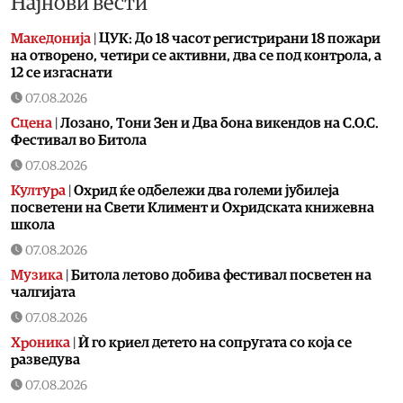
Најнови вести
Македонија
|
ЦУК: До 18 часот регистрирани 18 пожари
на отворено, четири се активни, два се под контрола, а
12 се изгаснати
07.08.2026
Сцена
|
Лозано, Тони Зен и Два бона викендов на С.О.С.
Фестивал во Битола
07.08.2026
Култура
|
Охрид ќе одбележи два големи јубилеја
посветени на Свети Климент и Охридската книжевна
школа
07.08.2026
Музика
|
Битола летово добива фестивал посветен на
чалгијата
07.08.2026
Хроника
|
Ѝ го криел детето на сопругата со која се
разведува
07.08.2026