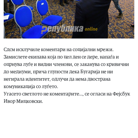
Сдсм исклучиле коментари на социјални мрежи.
Замислете екипава која по цел ден се дере, напаѓа и
оцрнува луѓе и видни членови, се заканува со кривични
до медиуми, прича глупости дека Бугарија не ни
негирала идентитет, одлучи да нема двострана
комуникација со луѓето.
Угасето светлото не коментарите…, се огласи на Фејсбук
Ивор Мицковски.