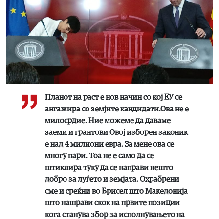
Планот на раст е нов начин со кој ЕУ се
ангажира со земјите кандидати.Ова не е
милосрдие. Ние можеме да даваме
заеми и грантови.Овој изборен законик
е над 4 милиони евра. За мене ова се
многу пари. Тоа не е само да се
штиклира туку да се направи нешто
добро за луѓето и земјата. Охрабрени
сме и среќни во Брисел што Македонија
што нашрави скок на првите позиции
кога станува збор за исполнувањето на