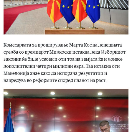
Комесарката за проширување Марта Кос на денешната
средба со премиерот Мицкоски истакна дека Изборниот
законик ќе биде усвоен и оти тоа на земјата ќе и донесе
дополнителни четири милиони евра. Таа истакна оти
Македонија знае како да испорача резултатии и
напредува во реформите според планот на раст.