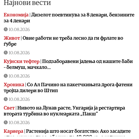
Најнови вести
Економија
|
Дизелот поевтинува за 8 денари, бензините
за 4 денари
10.08.2026
Живот
|
Овие работи не треба лесно да ги фрлате во
ѓубре
10.08.2026
Кујнски тефтер
|
Подзаборавени јадења од нашите баби
– белмуш, мачкало…
10.08.2026
Хроника
|
Со Ал Пачино на пакетчкињата дрога фатени
тројца дилери во Штип
10.08.2026
Свет
|
Нивото на Дунав расте, Унгарија ја рестартира
втората турбина во нуклеарката „Пакш“
10.08.2026
Кариера
|
Растенија што носат богатство: Ако засадите
едно, можете да заработите до 40.000 евра годишно