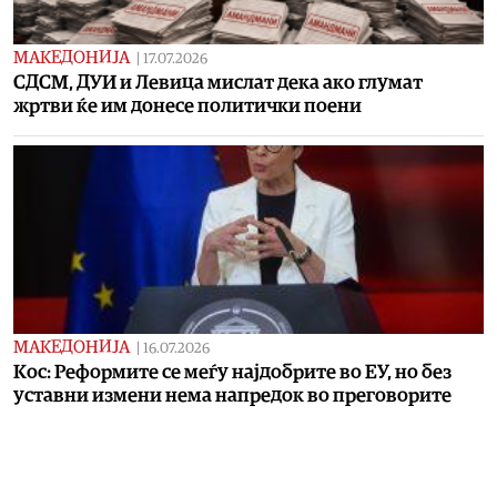
МАКЕДОНИЈА
|
17.07.2026
СДСМ, ДУИ и Левица мислат дека ако глумат
жртви ќе им донесе политички поени
МАКЕДОНИЈА
|
16.07.2026
Кос: Реформите се меѓу најдобрите во ЕУ, но без
уставни измени нема напредок во преговорите