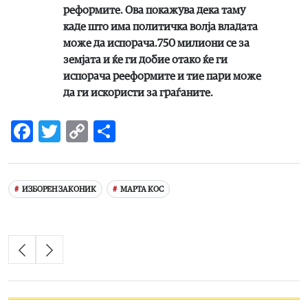
реформите. Ова покажува дека таму
каде што има политичка волја владата
може да испорача.750 милиони се за
земјата и ќе ги добие отако ќе ги
испорача рееформите и тие пари може
да ги искористи за граѓаните
.
Facebook
Twitter
Copy
Share
Link
ИЗБОРЕН ЗАКОНИК
МАРТА КОС