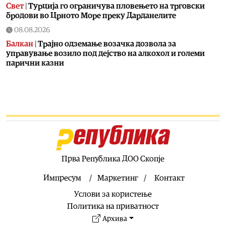
Свет
|
Турција го ограничува пловењето на трговски
бродови во Црното Море преку Дарданелите
08.08.2026
Балкан
|
Трајно одземање возачка дозвола за
управување возило под дејство на алкохол и големи
парични казни
08.08.2026
Свет
|
Повеќе од 178.000 мигранти во последните
неколку месеци ја напуштија Јужна Африка
08.08.2026
Свет
|
Иран: Отворањето на Ормутскиот Теснец зависи
од САД
08.08.2026
Прва Република ДОО Скопје
Останати спортови
|
Катерина Ацевска светска
вицешампионка во џиу-џицу
Импресум
Маркетинг
Контакт
08.08.2026
Услови за користење
Патувања
|
Матера – градот од камен кој како феникс се
Политика на приватност
издигнал од пепелта на срамот, бедата и заборавот
Архива