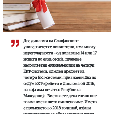
Две дипломи на Славјанскиот
универзитет се поништени, има многу
нерегуларности – од полагање 14 или 17
испити во една сесија, правење
несоодветни еквиваленции на четири
ЕКТ-системи, од еден предмет на
четири ЕКТ-системи, признаени два по
седум ЕКТ-кредити и диплома од 2016,
на која има печат со Република
Македонија. Вие знаете дека тогаш ние
го имавме нашето омилено име. Името
е променето во 2018 година#, изјави