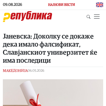
Skip to main content
09.08.2026
НАЈНОВИ ВЕСТИ
Јаневска: Доколку се докаже
дека имало фалсификат,
Славјанскиот универзитет ќе
има последици
МАКЕДОНИЈА
06.05.2026