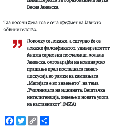
министерката за образование и наука
Весна Јаневска.
Таа посочи дека тоа е сега предмет на Јавното
обвинителство.
Доколку се докаже, а сигурно ќе се
докаже фалсификатот, универзитетот
ќе има сериозни последици, додаде
Јаневска, одговарајќи на новинарско
прашање пред последната панел-
дискусија во рамки на кампањата
„Магијата е во знаењето“, на тема
„Училницата на иднината: Вештачка
интелигенција, знаење и новата улога
на наставникот“.(МИА)
Facebook
Twitter
Copy
Share
Link