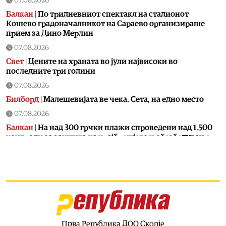
07.08.2026
Балкан
|
По тридневниот спектакл на стадионот
Кошево градоначалникот на Сараево организираше
прием за Дино Мерлин
07.08.2026
Свет
|
Цените на храната во јули највисоки во
последните три години
07.08.2026
Билборд
|
Малешевијата ве чека. Сета, на едно место
07.08.2026
Балкан
|
На над 300 грчки плажи спроведени над 1.500
контроли за заштита на крајбрежјето и обезбедување
слободен пристап за граѓаните
07.08.2026
Свет
|
Калас: Новите руски напади се дополнителна
причина за заострување на санкциите против Москва
07.08.2026
Македонија
|
Во клучен период за Артан Груби,
неговиот адвокат одмара
Прва Република ДОО Скопје