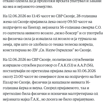
откако одбила да ја продолжи врската упатувал и закани
на неа и нејзиното семејство.
На 12.06.2026 во 13:45 часот во СВР Скопје, 28-годишна
жена од Скопје пријавила дека околу 09:50 часот на
подрачјето на Центар, нејзината 56-годишна свекрва С.О.
го оштетила нивното возило „пежо боксер“ и со употреба
на физичка сила ја извадила од возило и ја турнала на
земја, при што се здобила со тешка телесна повреда,
констатирана во ЈЗУ „Св. Наум Охридски“ во Скопје.
На 12.06.2026 во СВР Скопје, полициски службеници
извршиле службен разговор со Ѓ.А.К.(53) и А.А.Р.(56),
постапувајќи по претходна пријава дека на 10.06.2026
околу 23:00 часот во семејниот дом на подрачјето на Бит
Пазар во Скопје, физички ја нападнале нивната 16-
годишна ќерка и внука. Според пријавеното, таа и
претходно била физички и психички малтретирана од
нејзината мајка Ѓ.А.К., но досега не било пријавувано.