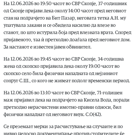
На 12.06.2026 во 19:50 часот во СВР Скопје, 37-годишник
од Скопје пријави дека околу 14:00 часот пред неговиот
стан на подрачјето на Бит Пазар, неговата тетка А.Н. му
упатувала закани и се обидела насилно да влезе во
станот, по што истурила боја пред влезната врата. Според
пријавеното, таа ѝ претходно доаѓала пред неговиот дом.
За настанот е известен јавен обвинител.
На 12.06.2026 во 19:45 часот во СВР Скопје, 34-годишна
жена од скопско пријавила дека околу 19:00 часот во
скопско село била физички нападната од нејзиниот
сопруг С.Ш., со кого не живеат подолг временски период.
На 12.06.2026 во 13:10 часот во СВР Скопје, 71-годишен
маж пријавил дека на подрачјето на Кисела Вода, поради
претходно нерасчистени имотно-правни односи, бил
физички нападнат од неговиот внук. С.О(42).
Се преземаат мерки за расчистување на случаите и по
нивно целосно документирање против сторителите ќе