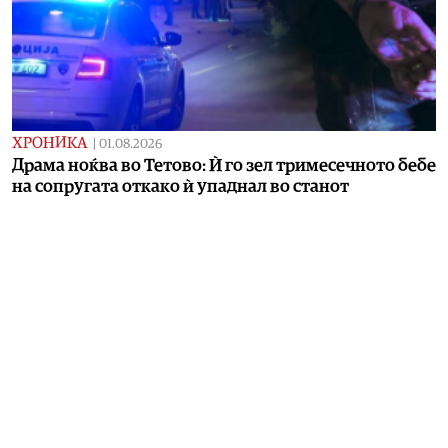
ХРОНИКА
|
01.08.2026
Драма ноќва во Тетово: Ѝ го зел тримесечното бебе
на сопругата откако ѝ упаднал во станот