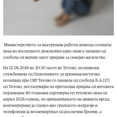
Министерството за внатрешни работи денеска соопшти
дека во последното деноноќие едно лице е лишено од
слобода од вкупно шест пријави за семејно насилство.
На 12.06.2026 во 20:30 часот во Тетово, полициски
службеници од Одделението за криминалистичка
полиција при СВР Тетово го лишиле од слобода Б.А.(37)
од Тетово, постапувајќи по претходна пријава од неговата
поранешна 40-годишна партнерка од тетовско дека од
април 2026 година, по прекинувањето на нивната врска,
континуирано ја следел низ градското подрачје и
телефонски ја вознемирувал од различни броеви, а