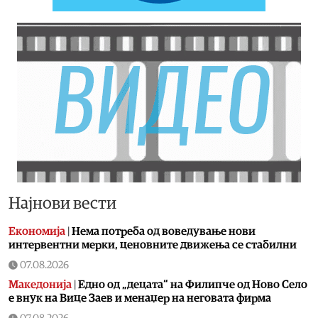
Најнови вести
Економија
|
Нема потреба од воведување нови
интервентни мерки, ценовните движења се стабилни
07.08.2026
Македонија
|
Едно од „децата“ на Филипче од Ново Село
е внук на Вице Заев и менаџер на неговата фирма