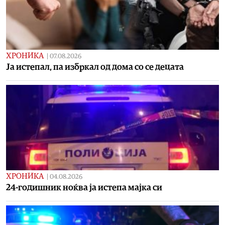
ХРОНИКА
|
07.08.2026
Ја истепал, па избркал од дома со се децата
ХРОНИКА
|
04.08.2026
24-годишник ноќва ја истепа мајка си