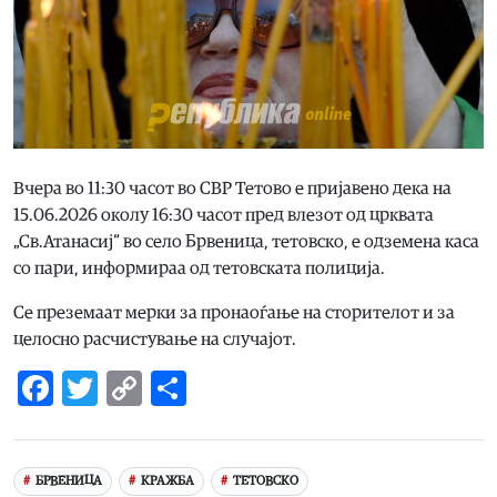
Вчера во 11:30 часот во СВР Тетово е пријавено дека на
15.06.2026 околу 16:30 часот пред влезот од црквата
„Св.Атанасиј“ во село Брвеница, тетовско, е одземена каса
со пари, информираа од тетовската полиција.
Се преземаат мерки за пронаоѓање на сторителот и за
целосно расчистување на случајот.
Facebook
Twitter
Copy
Share
Link
БРВЕНИЦА
КРАЖБА
ТЕТОВСКО