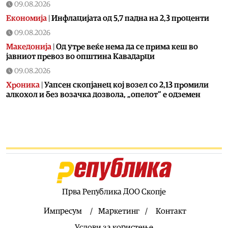
09.08.2026
Економија
|
Инфлацијата од 5,7 падна на 2,3 проценти
09.08.2026
Македонија
|
Од утре веќе немa да се прима кеш во
јавниот превоз во општина Кавадарци
09.08.2026
Хроника
|
Уапсен скопјанец кој возел со 2,13 промили
алкохол и без возачка дозвола, „опелот“ е одземен
09.08.2026
Македонија
|
ЦУК предупредува: Попладнево зголемен
ризик од појава и брзо ширење на пожари на отворен
простор и шумски пожари
09.08.2026
Свет
|
Маѓар соопшти дека Андраш Бака ја прифатил
номинацијата за претседател на Унгарија
Прва Република ДОО Скопје
09.08.2026
Свет
|
Британската морнарица се вознемири поради
Импресум
Маркетинг
Контакт
зголемена руска активност во британските води
Услови за користење