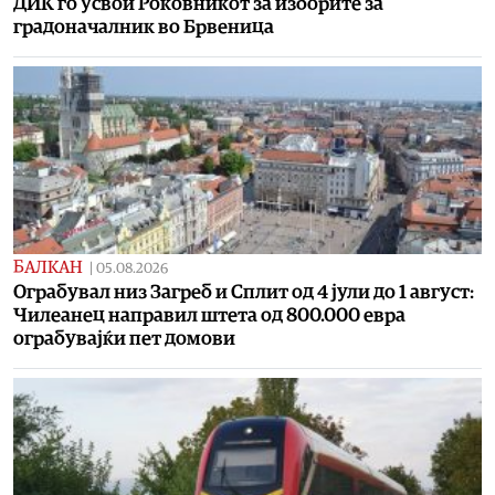
ДИК го усвои Роковникот за изборите за
градоначалник во Брвеница
БАЛКАН
|
05.08.2026
Ограбувал низ Загреб и Сплит од 4 јули до 1 август:
Чилеанец направил штета од 800.000 евра
ограбувајќи пет домови