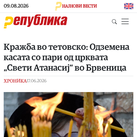
Skip to main content
09.08.2026
НАЈНОВИ ВЕСТИ
Кражба во тетовско: Одземена
касата со пари од црквата
„Свети Атанасиј“ во Брвеница
ХРОНИКА
17.06.2026