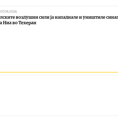
|
07.04.2026
лските воздушни сили ја нападнале и уништиле сина
а Ниа во Техеран