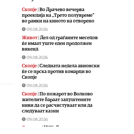
Скопје
|
Во Драчево вечерва
проекција на „Трето полувреме“
во рамки на киното на отворено
09.08.2026
Живот
|
Дел од граѓаните месецов
ќе имаат уште еден продолжен
викенд
09.08.2026
Скопје
|
Следната недела авионски
ќе се прска против комарци во
Скопје
09.08.2026
Скопје
|
По пожарот во Волково
жителите бараат запуштените
ниви да се расчистуваат или да
следуваат казни
09.08.2026
Сервиси
|
ЦУК: Девет пожари на
отворено од кои пет се активни