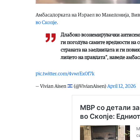
Амбасадорката на Израел во Македонија, Вив
во Скопје
.
Длабоко вознемирувачки антисеми
ги погодува самите вредности на с
страната на заедницата и ги пови
лицето на правдата“, наведе амбас
pic.twitter.com/4vwrEx0f7k
— Vivian Aisen
(@VivianAisen)
April 12, 2026