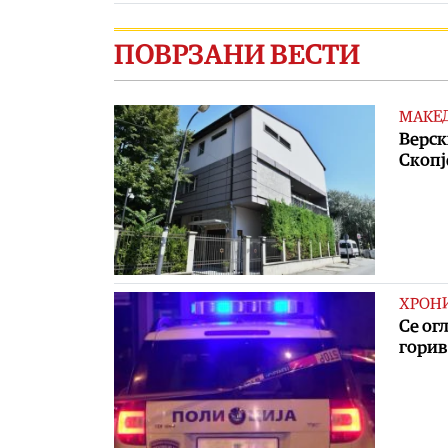
ПОВРЗАНИ ВЕСТИ
МАКЕ
Верск
Скопј
ХРОН
Се ог
горив