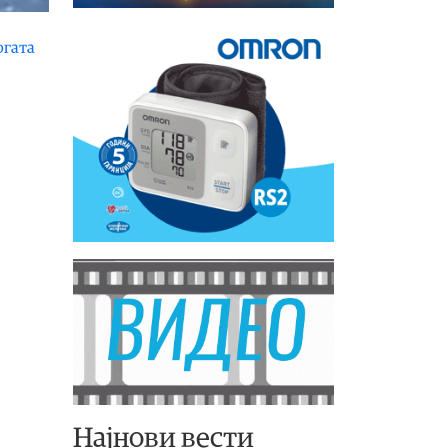
огата
Најнови вести