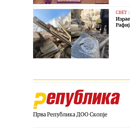
СВЕТ
Израе
Рафиј
Прва Република ДОО Скопје