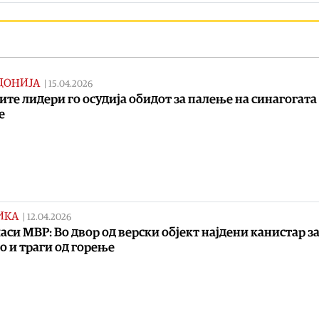
ДОНИЈА
|
15.04.2026
ите лидери го осудија обидот за палење на синагогата
е
ИКА
|
12.04.2026
ласи МВР: Во двор од верски објект најдени канистар з
о и траги од горење