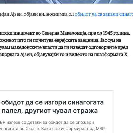
ијан Ајзен, објави видеоснимка од
обидот да се запали синаг
тски инцидент во Cеверна Македонија, прв од 1945 година,
оживот што ги почитува еврејската заедница. Јас сум на
кувам македонските власти да ги изведат одговорните пред
адорката Ајзен, објавувајќи го и видеото на платформата Х.