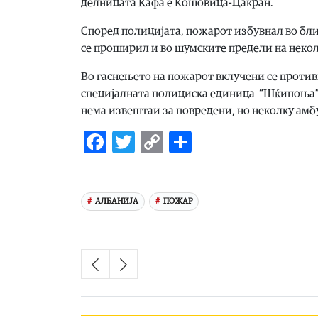
делницата Ќафа е Кошовица-Цакран.
Според полицијата, пожарот избувнал во близ
се проширил и во шумските предели на некол
Во гаснењето на пожарот вклучени се проти
специјалната полициска единица “Шќипоња”,
нема извештаи за повредени, но неколку амбу
Facebook
Twitter
Copy
Share
Link
АЛБАНИЈА
ПОЖАР