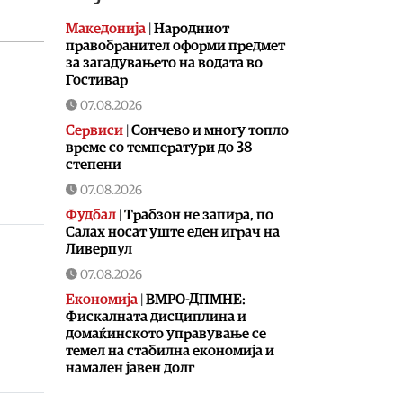
Македонија
|
Народниот
правобранител оформи предмет
за загадувањето на водата во
Гостивар
07.08.2026
Сервиси
|
Сончево и многу топло
време со температури до 38
степени
07.08.2026
Фудбал
|
Tрабзон не запира, по
Салах носат уште еден играч на
Ливерпул
07.08.2026
Економија
|
ВМРО-ДПМНЕ:
Фискалната дисциплина и
домаќинското управување се
темел на стабилна економија и
намален јавен долг
07.08.2026