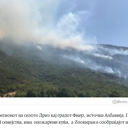
Фото:
егионот на селото Дриз кај градот Фиер, источна Албанија.
1 семејства, има опожарени куќи, а блокиран е сообраќајот 