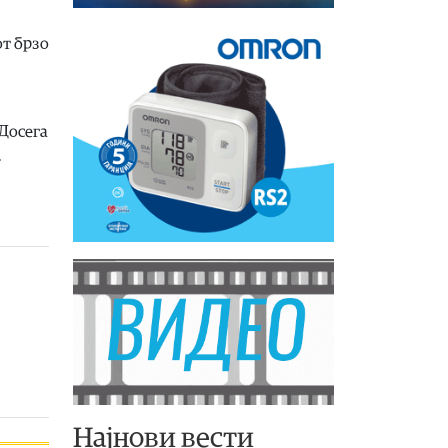
от брзо
 Досега
.
Најнови вести