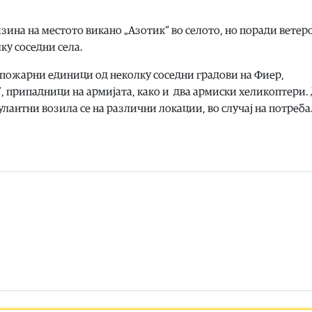
ина на местото викано „Азотик“ во селото, но поради ветер
ку соседни села.
впожарни единици од неколку соседни градови на Фиер,
 припадници на армијата, како и два армиски хеликоптери.
лантни возила се на различни локации, во случај на потреба