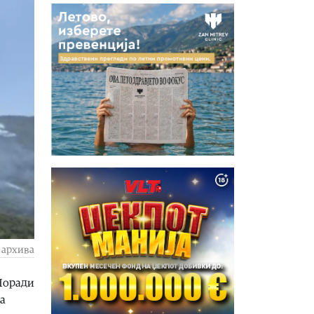
 архива
 Поради
на