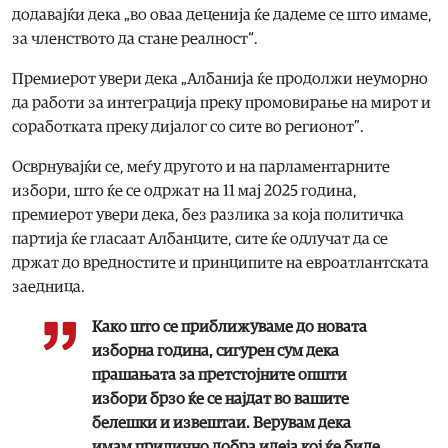
додавајќи дека „во оваа деценија ќе дадеме се што имаме,
за членството да стане реалност“.
Премиерот увери дека „Албанија ќе продолжи неуморно
да работи за интеграција преку промовирање на мирот и
соработката преку дијалог со сите во регионот”.
Осврнувајќи се, меѓу другото и на парламентарните
избори, што ќе се одржат на 11 мај 2025 година,
премиерот увери дека, без разлика за која политичка
партија ќе гласаат Албанците, сите ќе одлучат да се
држат до вредностите и принципите на евроатлантската
заедница.
Како што се приближуваме до новата
изборна година, сигурен сум дека
прашањата за претстојните општи
избори брзо ќе се најдат во вашите
белешки и извештаи. Верувам дека
имам прилично добра идеја кој ќе биде