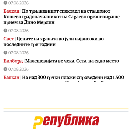
07.08.2026
Балкан
|
По тридневниот спектакл на стадионот
Кошево градоначалникот на Сараево организираше
прием за Дино Мерлин
07.08.2026
Свет
|
Цените на храната во јули највисоки во
последните три години
07.08.2026
Билборд
|
Малешевијата ве чека. Сета, на едно место
07.08.2026
Балкан
|
На над 300 грчки плажи спроведени над 1.500
контроли за заштита на крајбрежјето и обезбедување
слободен пристап за граѓаните
07.08.2026
Свет
|
Калас: Новите руски напади се дополнителна
причина за заострување на санкциите против Москва
07.08.2026
Македонија
|
Во клучен период за Артан Груби,