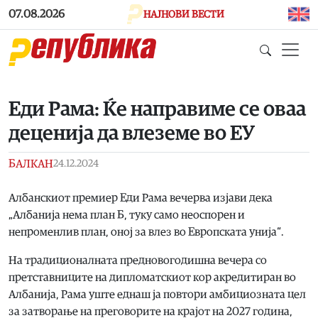
Skip to main content
07.08.2026
НАЈНОВИ ВЕСТИ
Еди Рама: Ќе направиме се оваа
деценија да влеземе во ЕУ
БАЛКАН
24.12.2024
Албанскиот премиер Еди Рама вечерва изјави дека
„Албанија нема план Б, туку само неоспорен и
непроменлив план, оној за влез во Европската унија“.
На традиционалната предновогодишна вечера со
претставниците на дипломатскиот кор акредитиран во
Албанија, Рама уште еднаш ја повтори амбициозната цел
за затворање на преговорите на крајот на 2027 година,