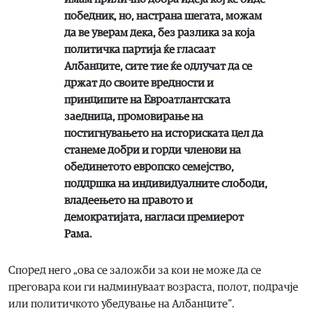
победник, но, настрана шегата, можам
да ве уверам дека, без разлика за која
политичка партија ќе гласаат
Албанците, сите тие ќе одлучат да се
држат до своите вредности и
принципите на Евроатлантската
заедница, промовирање на
постигнувањето на историската цел да
станеме добри и горди членови на
обединетото европско семејство,
поддршка на индивидуалните слободи,
владеењето на правото и
демократијата,
нагласи премиерот
Рама.
Според него „ова се заложби за кои не може да се
преговара кои ги надминуваат возраста, полот, подрачје
или политичкото убедување на Албанците“.