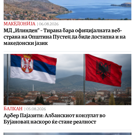
МАКЕДОНИЈА
|
06.08.2026
МД „Илинден“ – Тирана бара официјалната веб-
страна на Општина Пустец да биде достапна и на
македонски јазик
БАЛКАН
|
05.08.2026
Арбер Пајазити: Албанскиот конзулат во
Бујановац наскоро ќе стане реалност