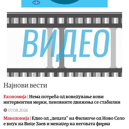
Најнови вести
Економија
|
Нема потреба од воведување нови
интервентни мерки, ценовните движења се стабилни
07.08.2026
Македонија
|
Едно од „децата“ на Филипче од Ново Село
е внук на Вице Заев и менаџер на неговата фирма