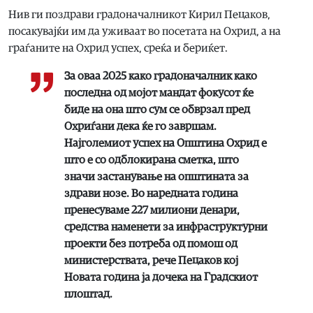
Нив ги поздрави градоначалникот Кирил Пецаков,
посакувајќи им да уживаат во посетата на Охрид, а на
граѓаните на Охрид успех, среќа и бериќет.
За оваа 2025 како градоначалник како
последна од мојот мандат фокусот ќе
биде на она што сум се обврзал пред
Охриѓани дека ќе го завршам.
Најголемиот успех на Општина Охрид е
што е со одблокирана сметка, што
значи застанување на општината за
здрави нозе. Во наредната година
пренесуваме 227 милиони денари,
средства наменети за инфраструктурни
проекти без потреба од помош од
министерствата, рече Пецаков кој
Новата година ја дочека на Градскиот
плоштад.