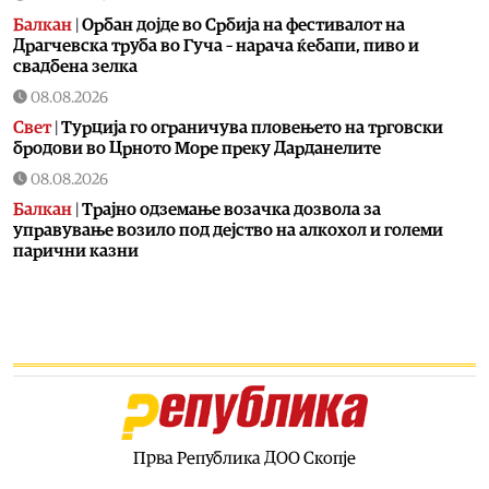
Балкан
|
Орбан дојде во Србија на фестивалот на
Драгчевска труба во Гуча – нарача ќебапи, пиво и
свадбена зелка
08.08.2026
Свет
|
Турција го ограничува пловењето на трговски
бродови во Црното Море преку Дарданелите
08.08.2026
Балкан
|
Трајно одземање возачка дозвола за
управување возило под дејство на алкохол и големи
парични казни
08.08.2026
Свет
|
Повеќе од 178.000 мигранти во последните
неколку месеци ја напуштија Јужна Африка
08.08.2026
Свет
|
Иран: Отворањето на Ормутскиот Теснец зависи
од САД
08.08.2026
Прва Република ДОО Скопје
Останати спортови
|
Катерина Ацевска светска