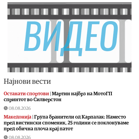
Најнови вести
Останати спортови
|
Мартин најбрз на МотоГП
спринтот во Силверстон
08.08.2026
Македонија
|
Група бранители од Карпалак: Наместо
пред вистински споменик, 25 години се поклонуваме
пред обична плоча крај патот
08.08.2026