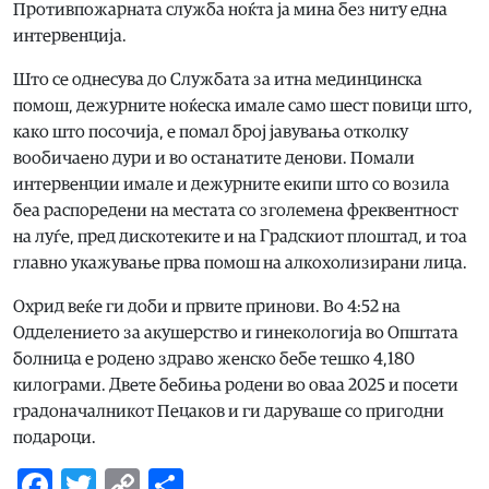
Противпожарната служба ноќта ја мина без ниту една
интервенција.
Што се однесува до Службата за итна мединцинска
помош, дежурните ноќеска имале само шест повици што,
како што посочија, е помал број јавувања отколку
вообичаено дури и во останатите денови. Помали
интервенции имале и дежурните екипи што со возила
беа распоредени на местата со зголемена фреквентност
на луѓе, пред дискотеките и на Градскиот плоштад, и тоа
главно укажување прва помош на алкохолизирани лица.
Охрид веќе ги доби и првите принови. Во 4:52 на
Одделението за акушерство и гинекологија во Општата
болница е родено здраво женско бебе тешко 4,180
килограми. Двете бебиња родени во оваа 2025 и посети
градоначалникот Пецаков и ги даруваше со пригодни
подароци.
Facebook
Twitter
Copy
Share