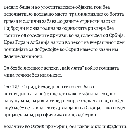
Весело беше и во угостителските објекти, кои беа
исполнети до последно место, традиционално со богата
трпеза и одлична забава до раните утрински часови.
Најбројни и оваа година на охридската ривиера беа
гостите од соседните држави, во најголем дел од Србија,
Црна Гора и Албанија на кои во текот на вчерашниот ден
полицијата за добредојде во Охрид наместо казни им
делеше лампиони.
Од безбедносниот аспект, „најлудата“ ноќ во годината
мина речиси без инцидент.
Од СВР – Охрид, безбедносната состојба за
новогодишната ноќ е оценета како стабилна, со едно
нарушување на јавниот ред и мир, со тепачка пред ноќен
клуб меѓу пет лица, сите државјани на Србија, како и еден
пријавен напад врз физичко лице од Охрид.
Возачите во Охрид примерни, без какви било инциденти.