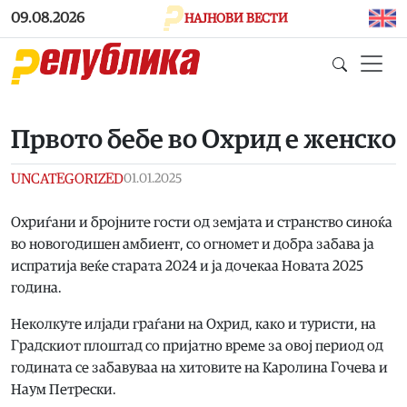
Skip to main content
09.08.2026
НАЈНОВИ ВЕСТИ
Првото бебе во Охрид е женско
UNCATEGORIZED
01.01.2025
Охриѓани и бројните гости од земјата и странство синоќа
во новогодишен амбиент, со огномет и добра забава ја
испратија веќе старата 2024 и ја дочекаа Новата 2025
година.
Неколкуте илјади граѓани на Охрид, како и туристи, на
Градскиот плоштад со пријатно време за овој период од
годината се забавуваа на хитовите на Каролина Гочева и
Наум Петрески.