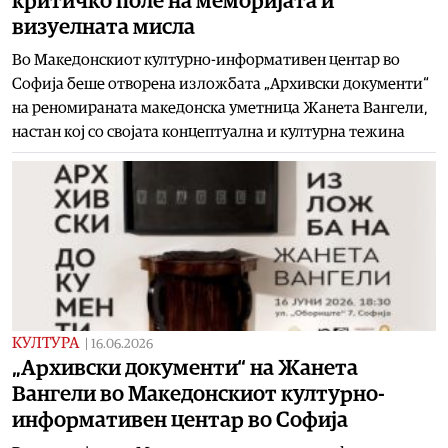
критичко поле на меморијата и
визуелната мисла
Во Македонскиот културно-информативен центар во
Софија беше отворена изложбата „Архивски документи“
на реномираната македонска уметница Жанета Вангели,
настан кој со својата концептуална и културна тежина
КУЛТУРА
|
16.06.2026
„Архивски документи“ на Жанета
Вангели во Македонскиот културно-
информативен центар во Софија