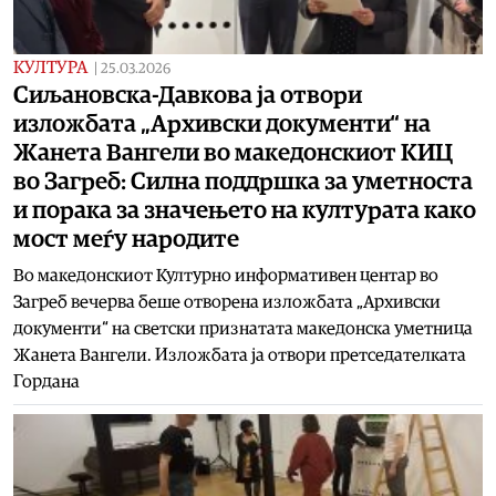
КУЛТУРА
|
25.03.2026
Сиљановска-Давкова ја отвори
изложбата „Архивски документи“ на
Жанета Вангели во македонскиот КИЦ
во Загреб: Силна поддршка за уметноста
и порака за значењето на културата како
мост меѓу народите
Во македонскиот Културно информативен центар во
Загреб вечерва беше отворена изложбата „Архивски
документи“ на светски признатата македонска уметница
Жанета Вангели. Изложбата ја отвори претседателката
Гордана