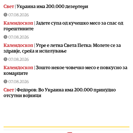
Свет
|
Украина има 200.000 дезертери
07.08.2026
Калеидоскоп
|
Jадете супа од кучешко месо за спас од
горештините
07.08.2026
Калеидоскоп
|
Утре е летна Света Петка: Молете се за
здравје, среќа и исцелување
07.08.2026
Калеидоскоп
|
Зошто некое човечко месо е повкусно за
комарците
07.08.2026
Свет
|
Федоров: Во Украина има 200.000 принудно
отсутни војници
07.08.2026
Скопје
|
Пожар на Зајчев Рид
07.08.2026
Uncategorized
|
Пукање во Сарај