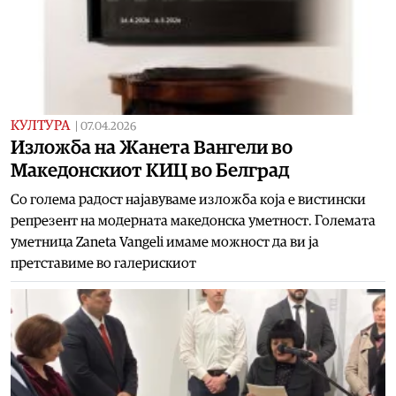
КУЛТУРА
|
07.04.2026
Изложба на Жанета Вангели во
Македонскиот КИЦ во Белград
Со голема радост најавуваме изложба која е вистински
репрезент на модерната македонска уметност. Големата
уметница Zaneta Vangeli имаме можност да ви ја
претставиме во галерискиот