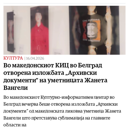
КУЛТУРА
|
16.04.2026
Во македонскиот КИЦ во Белград
отворена изложбата „Архивски
документи“ на уметницата Жанета
Вангели
Во македонскиот Културно-информативен центар во
Белград вечерва беше отворена изложбата „Архивски
документи“ од македонската ликовна уметница Жанета
Вангели што претставува сублимација на главните
области на