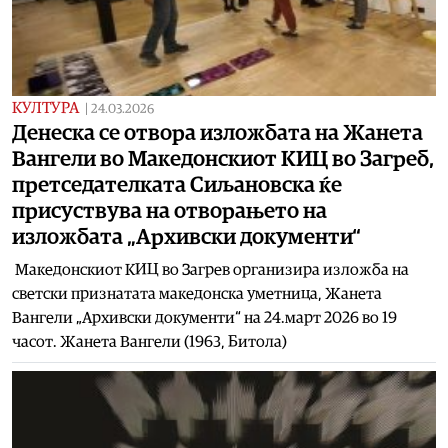
КУЛТУРА
|
24.03.2026
Денеска се отвора изложбата на Жанета
Вангели во Македонскиот КИЦ во Загреб,
претседателката Сиљановска ќе
присуствува на отворањето на
изложбата „Архивски документи“
Македонскиот КИЦ во Загрев организира изложба на
светски признатата македонска уметница, Жанета
Вангели „Архивски документи“ на 24.март 2026 во 19
часот. Жанета Вангели (1963, Битола)