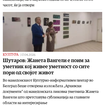
часот, ќе ја отвори
КУЛТУРА
|
17.04.2026
Шутаров: Жанета Вангели е поим за
уметник кој живее уметност со сите
пори од својот живот
Во македонскиот Културно-информативен центар во
Белград беше отворена изложбата „Архивски
документи“ од македонската ликовна уметница Жанета
Вангели што претставува сублимација на главните
области на интересирање