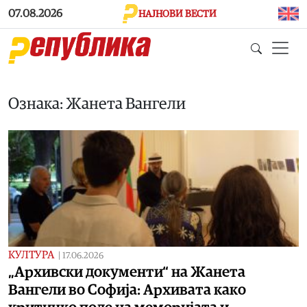
Skip to main content
07.08.2026
НАЈНОВИ ВЕСТИ
Ознака: Жанета Вангели
КУЛТУРА
|
17.06.2026
„Архивски документи“ на Жанета
Вангели во Софија: Архивата како