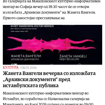
Во галеријата на Македонскиот културно-информативен
центар во Софија вечер од 18:30 часот ќе се отвори
изложбата „Архивски документи“ на Жанета Вангели.
Првото самостојно преставување на
КУЛТУРА
|
08.05.2026
Жанета Вангели вечерва со изложбата
„Архивски документи“ пред
истанбулската публика
Македонскиот културно-информативен центар во
Истанбул, во соработка со Национална галерија на
Македонија, на 8 мај 2026 година со почеток во 19:00