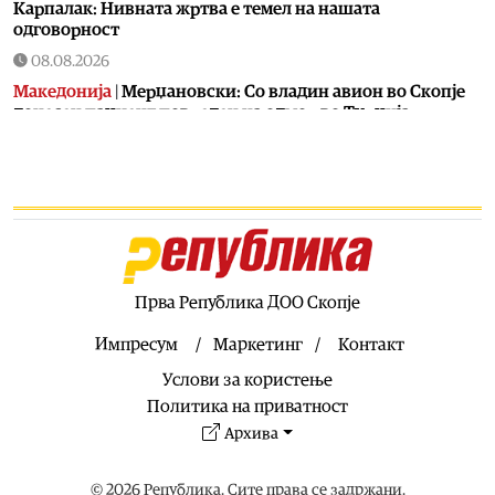
Карпалак: Нивната жртва е темел на нашата
одговорност
08.08.2026
Македонија
|
Мерџановски: Со владин авион во Скопје
донесен пациент повреден на одмор во Турција
08.08.2026
Свет
|
Тројца силувале 14-годишно девојче во Германија:
Нема обвинение затоа што девојчето не можело ни да
плаче ни да вреска
08.08.2026
Свет
|
Колумбиските картели испраќаат платеници во
Украина за да учат да се борат со дронови против
Прва Република ДОО Скопје
владините сили
Импресум
Маркетинг
Контакт
08.08.2026
Услови за користење
Свет
|
„Фајненшл тајмс“: Иранските такси за бродски
премин низ Ормутскиот Теснец се правно издржани
Политика на приватност
Архива
08.08.2026
Свет
|
Кризата во Сеута ја разоткри слабостa на ЕУ,
пишува британски „Њу Стејтсмен“
© 2026 Република. Сите права се задржани.