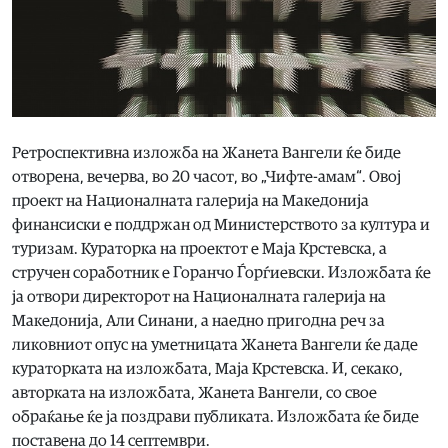
Ретроспективна изложба на Жанета Вангели ќе биде
отворена, вечерва, во 20 часот, во „Чифте-амам“. Овој
проект на Националната галерија на Македонија
финансиски е поддржан од Министерството за култура и
туризам. Кураторка на проектот е Маја Крстевска, а
стручен соработник е Горанчо Ѓорѓиевски. Изложбата ќе
ја отвори директорот на Националната галерија на
Македонија, Али Синани, а наедно пригодна реч за
ликовниот опус на уметницата Жанета Вангели ќе даде
кураторката на изложбата, Маја Крстевска. И, секако,
авторката на изложбата, Жанета Вангели, со свое
обраќање ќе ја поздрави публиката. Изложбата ќе биде
поставена до 14 септември.