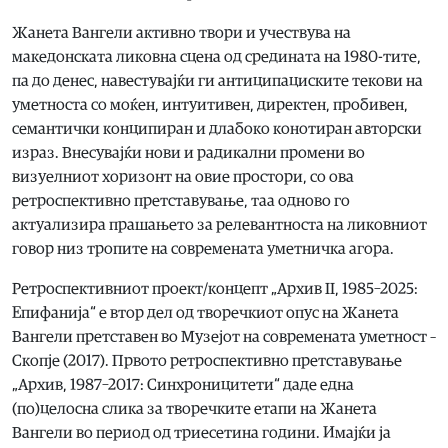
Жанета Вангели активно твори и учествува на
македонската ликовна сцена од средината на 1980-тите,
па до денес, навестувајќи ги антиципациските текови на
уметноста со моќен, интуитивен, директен, пробивен,
семантички конципиран и длабоко конотиран авторски
израз. Внесувајќи нови и радикални промени во
визуелниот хоризонт на овие простори, со ова
ретроспективно претставување, таа одново го
актуализира прашањето за релевантноста на ликовниот
говор низ тропите на современата уметничка агора.
Ретроспективниот проект/концепт „Архив II, 1985–2025:
Епифанија“ е втор дел од творечкиот опус на Жанета
Вангели претставен во Музејот на современата уметност –
Скопје (2017). Првото ретроспективно претставување
„Архив, 1987–2017: Синхроницитети“ даде една
(по)целосна слика за творечките етапи на Жанета
Вангели во период од триесетина години. Имајќи ја