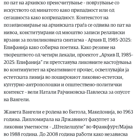
по пат на архивско преисчитување – поврзување со
искуството од минатото како припадност или од
сегашноста како коприпадност. Контекстот на
позиционирање на архивската граѓа се одвива по пат на
нивоа, конституирани од мноштво записи релациски
врзани за полиликовната синтагма – Архив II, 1985–2025:
Епифанија како собирна поетика. Како резиме на
творештвото од четири декади, проектот „Архив II, 1985–
2025: Епифанија“ ги претставува ликовните настојувања
во континуитет на креативниот процес, осветлувајќи ја
естетската линија во поширокиот ликовно-естетски,
културно-антрополошки и општествено-политички
контекст – вели Натали Рајчиновска-Павлеска за опусот
на Вангели.
Жанета Вангели е родена во Битола, Македонија, во 1963
година. Дипломирала на Државниот факултет за
ликовни уметности – „Штеделшуле“ во Франкфурт/Мајна
во 1988 година. До 2008 година работи како независна