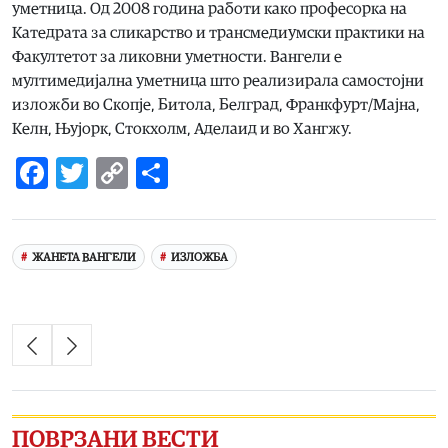
уметница. Од 2008 година работи како професорка на
Катедрата за сликарство и трансмедиумски практики на
Факултетот за ликовни уметности. Вангели е
мултимедијална уметница што реализирала самостојни
изложби во Скопје, Битола, Белград, Франкфурт/Мајна,
Келн, Њујорк, Стокхолм, Аделаид и во Хангжу.
Facebook
Twitter
Copy
Share
Link
ЖАНЕТА ВАНГЕЛИ
ИЗЛОЖБА
ПОВРЗАНИ ВЕСТИ