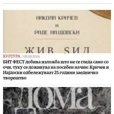
КУЛТУРА
|
08.08.2026
БИТ ФЕСТ добива изложба што не се гледа само со
очи, туку се доживува на посебен начин: Крнчев и
Најдоски одбележуваат 25 години заедничко
творештво