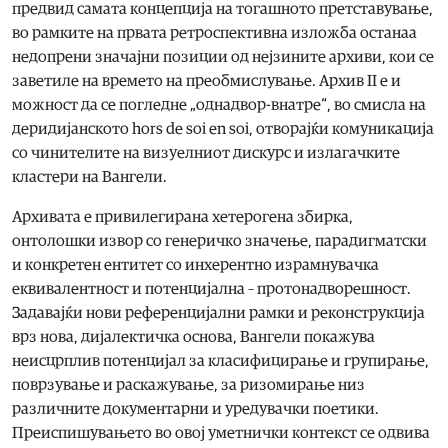
предвид самата концепција на тогашното претставување,
во рамките на првата ретроспективна изложба останаа
недопрени значајни позиции од нејзините архиви, кои се
заветиле на времето на преобмислување. Архив II е и
можност да се погледне „однадвор-внатре“, во смисла на
деридијанското hors de soi en soi, отворајќи комуникација
со чинителите на визуелниот дискурс и излагачките
кластери на Вангели.
Архивата е привилегирана хетерогена збирка,
онтолошки извор со генеричко значење, парадигматски
и конкретен ентитет со инхерентно израмнувачка
еквивалентност и потенцијална – протонадворешност.
Задавајќи нови референцијални рамки и реконструкција
врз нова, дијалектичка основа, Вангели покажува
неисцрплив потенцијал за класифицирање и групирање,
поврзување и раскажување, за ризомирање низ
различните документарни и уредувачки поетики.
Преиспишувањето во овој уметнички контекст се одвива