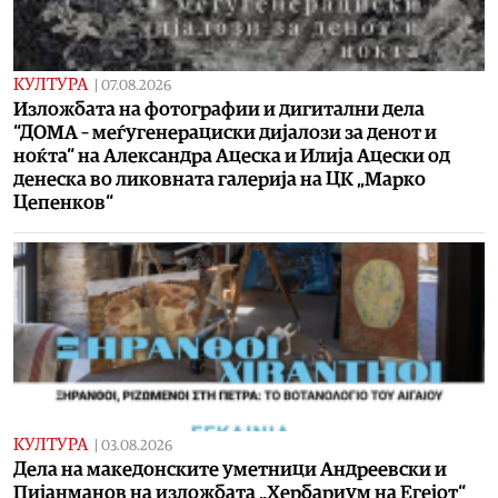
КУЛТУРА
|
07.08.2026
Изложбата на фотографии и дигитални дела
“ДОМА – меѓугенерациски дијалози за денот и
ноќта“ на Александра Ацеска и Илија Ацески од
денеска во ликовната галерија на ЦК „Марко
Цепенков“
КУЛТУРА
|
03.08.2026
Дела на македонските уметници Андреевски и
Пијанманов на изложбата „Хербариум на Егејот“