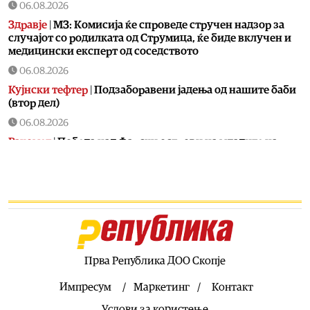
06.08.2026
Здравје
|
МЗ: Комисија ќе спроведе стручен надзор за
случајот со родилката од Струмица, ќе биде вклучен и
медицински експерт од соседството
06.08.2026
Кујнски тефтер
|
Подзаборавени јадења од нашите баби
(втор дел)
06.08.2026
Ракомет
|
Победа над Фарски острови на младите на
македонски ракометари на ЕП во Србија
06.08.2026
Хроника
|
Тешко повреден 16-годишник на мотор
06.08.2026
Свет
|
Ал Арабија: Иран и Оман ја усогласија рамката за
отворање на Ормуската Теснина
Прва Република ДОО Скопје
06.08.2026
Балкан
|
Грците спречиле во Нови Сад да се постави
Импресум
Маркетинг
Контакт
споменик наречен „Мајка Македонија“
Услови за користење