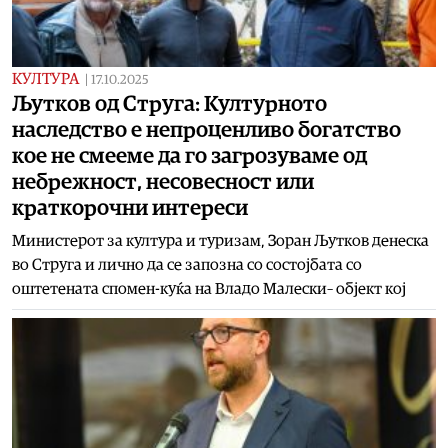
КУЛТУРА
|
17.10.2025
Љутков од Струга: Културното
наследство е непроценливо богатство
кое не смееме да го загрозуваме од
небрежност, несовесност или
краткорочни интереси
Министерот за култура и туризам, Зоран Љутков денеска
во Струга и лично да се запозна со состојбата со
оштетената спомен-куќа на Владо Малески– објект кој