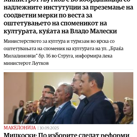
надлежните инстутуции за преземање на
соодветни мерки по веста за
оштетувањето на споменикот на
културата, куќата на Владо Малески
Министерството за култура и туризам во врска со
оштетувањата на споменик на културата на ул. „Браќа
Миладиновци“ бр. 16 во Струга, информира дека
министерот Љутков
МАКЕДОНИЈА
|
30.09.2025
Мицкоски: По изборите следат реформи