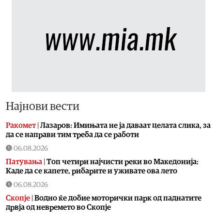
Најнови вести
Ракомет
|
Лазаров: Имињата не ја даваат целата слика, за
да се направи тим треба да се работи
06.08.2026
Патувања
|
Топ четири најчисти реки во Македонија:
Каде да се капете, рибарите и уживате ова лето
06.08.2026
Скопје
|
Водно ќе добие моторички парк од паднатите
дрвја од невремето во Скопје