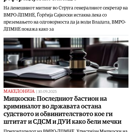
На денешниот митинг во Струга генералниот секретар на
ВМРО-ДПМНЕ, Ѓорѓија Сајкоски истакна дека со
преземањето на одговорноста да ја води Владата, ВМРО-
ДПМНЕ покажа како за
МАКЕДОНИЈА
|
30.09.2025
Мицкоски: Последниот бастион на
криминалот во државата остана
судството и обвинителството кое ги
штитат и СДСМ и ДУИ како бели мечки
Претседателот на ВМРО-ДПМНЕ, Христијан Мицкоски на