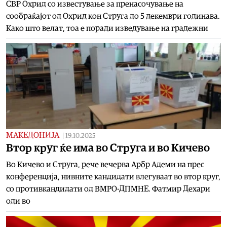
СВР Охрид со известување за пренасочување на
сообраќајот од Охрид кон Струга до 5 декември годинава.
Како што велат, тоа е поради изведување на градежни
МАКЕДОНИЈА
|
19.10.2025
Втор круг ќе има во Струга и во Кичево
Во Кичево и Струга, рече вечерва Арбр Адеми на прес
конференција, нивните кандидати влегуваат во втор круг,
со противкандидати од ВМРО-ДПМНЕ. Фатмир Дехари
оди во