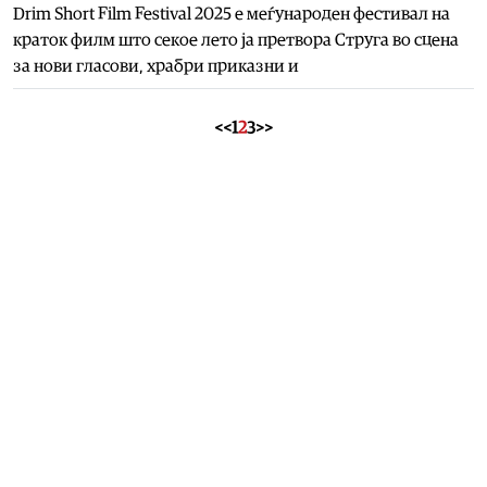
Drim Short Film Festival 2025 е меѓународен фестивал на
краток филм што секое лето ја претвора Струга во сцена
за нови гласови, храбри приказни и
<<
1
2
3
>>