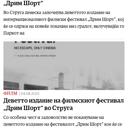
„Дрим Шорт“
Во Струга денеска започнува деветтото издание на
интернационалниот филмски фестивал „Дрим Шорт“, кој
ќе се одржи на повеќе локации низ градот, вклучувајќи го
Паркот на
ФИЛМ
|
04.08.2025
Деветто издание на филмскиот фестивал
„Дрим Шорт“ во Струга
Со особена чест и задоволство ве покануваме на
деветтото издание на фестивалот „Дрим Шорт“ кое ќе се