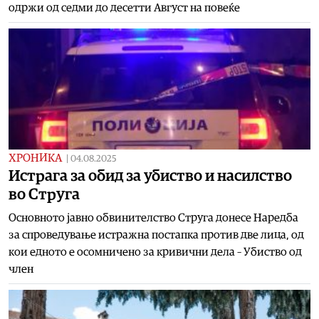
одржи од седми до десетти Август на повеќе
ХРОНИКА
|
04.08.2025
Истрага за обид за убиство и насилство
во Струга
Основното јавно обвинителство Струга донесе Наредба
за спроведување истражна постапка против две лица, од
кои едното е осомничено за кривични дела – Убиство од
член