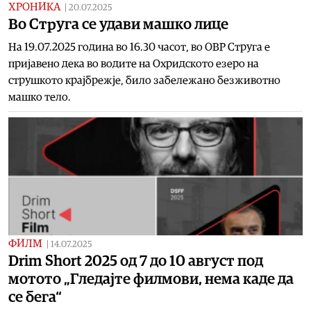
ХРОНИКА
|
20.07.2025
Во Струга се удави машко лице
На 19.07.2025 година вo 16.30 часот, во ОВР Струга е
пријавено дека во водите на Охридското езеро на
струшкото крајбрежје, било забележано безживотно
машко тело.
ФИЛМ
|
14.07.2025
Drim Short 2025 oд 7 до 10 август под
мотото „Гледајте филмови, нема каде да
се бега“