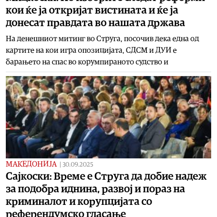
кои ќе ја откријат вистината и ќе ја
донесат правдата во нашата држава
На денешниот митинг во Струга, посочив дека една од
картите на кои игра опозицијата, СДСМ и ДУИ е
барањето на спас во корумпираното судство и
МАКЕДОНИЈА
|
30.09.2025
Сајкоски: Време е Струга да добие надеж
за подобра иднина, развој и пораз на
криминалот и корупцијата со
референдумско гласање