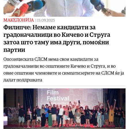
МАКЕДОНИЈА
|
15.09.2025
Филипче: Немаме кандидати за
градоначалници во Кичево и Струга
затоа што таму има други, помоќни
партии
Опозициската СДСМ нема свои кандидати за
градоначалници во општините Кичево и Струга, и во
овие општини членовите и симпатизерите на СДСМ ќе ја
дадат поддршката