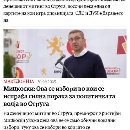
денешниот митинг во Струга, посочи дека една од
картите на кои игра опозицијата, СДС и ДУИ е барањето
на
МАКЕДОНИЈА
|
30.09.2025
Мицкоски: Ова се избори во кои се
испраќа силна порака за политичката
волја во Струга
На денешниот митинг во Струга, премиерот Христијан
Мицкоски укажа дека ова не се само обични локални
избори, туку ова се избори во кои што се