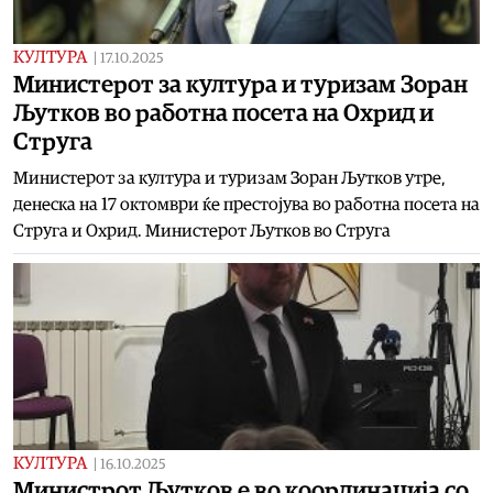
КУЛТУРА
|
17.10.2025
Министерот за култура и туризам Зоран
Љутков во работна посета на Охрид и
Струга
Министерот за култура и туризам Зоран Љутков утре,
денеска на 17 октомври ќе престојува во работна посета на
Струга и Охрид. Министерот Љутков во Струга
КУЛТУРА
|
16.10.2025
Министрот Љутков е во координација со