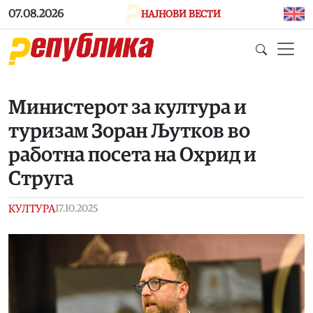
Skip to main content
07.08.2026
НАЈНОВИ ВЕСТИ
Министерот за култура и
туризам Зоран Љутков во
работна посета на Охрид и
Струга
КУЛТУРА
17.10.2025