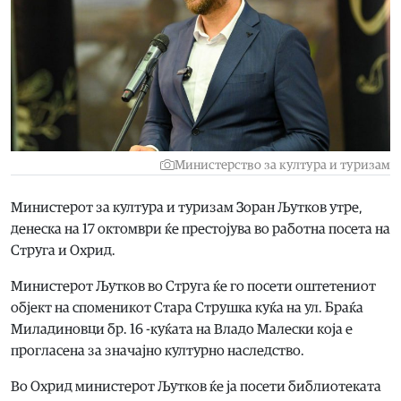
Министерство за култура и туризам
Министерот за култура и туризам Зоран Љутков утре,
денеска на 17 октомври ќе престојува во работна посета на
Струга и Охрид.
Министерот Љутков во Струга ќе го посети оштетениот
објект на споменикот Стара Струшка куќа на ул. Браќа
Миладиновци бр. 16 -куќата на Владо Малески која е
прогласена за значајно културно наследство.
Во Охрид министерот Љутков ќе ја посети библиотеката