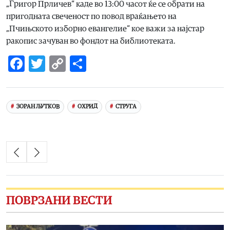
„Григор Прличев“ каде во 13:00 часот ќе се обрати на
пригодната свеченост по повод враќањето на
„Пчињското изборно евангелие“ кое важи за најстар
ракопис зачуван во фондот на библиотеката.
Facebook
Twitter
Copy
Share
Link
ЗОРАН ЉУТКОВ
ОХРИД
СТРУГА
ПОВРЗАНИ ВЕСТИ