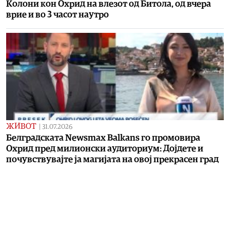
Колони кон Охрид на влезот од Битола, од вчера
врие и во 3 часот наутро
ЖИВОТ
|
31.07.2026
Белградската Newsmax Balkans го промовира
Охрид пред милионски аудиториум: Дојдете и
почувствувајте ја магијата на овој прекрасен град