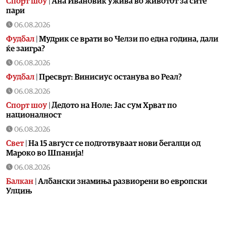
Спорт шоу
|
Aна Ивановиќ ужива во животот за сите
пари
06.08.2026
Фудбал
|
Мудрик се врати во Челзи по една година, дали
ќе заигра?
06.08.2026
Фудбал
|
Пресврт: Винисиус останува во Реал?
06.08.2026
Спорт шоу
|
Дедото на Ноле: Јас сум Хрват по
националност
06.08.2026
Свет
|
На 15 август се подготвуваат нови бегалци од
Мароко во Шпанија!
06.08.2026
Балкан
|
Албански знамиња развиорени во европски
Улцињ
06.08.2026
Балкан
|
Зеленски в сабота во официјална посета на