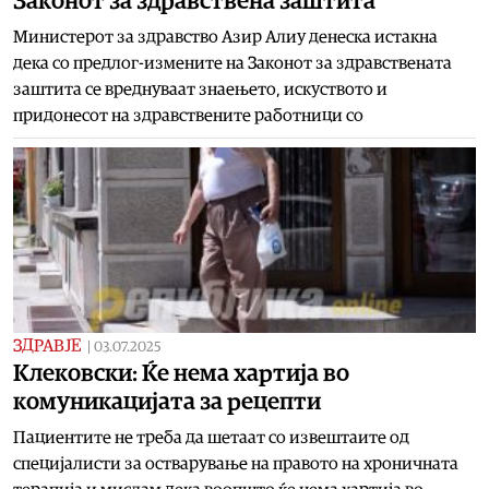
Законот за здравствена заштита
Министерот за здравство Азир Алиу денеска истакна
дека со предлог-измените на Законот за здравствената
заштита се вреднуваат знаењето, искуството и
придонесот на здравствените работници со
ЗДРАВЈЕ
|
03.07.2025
Клековски: Ќе нема хартија во
комуникацијата за рецепти
Пациентите не треба да шетаат со извештаите од
специјалисти за остварување на правото на хроничната