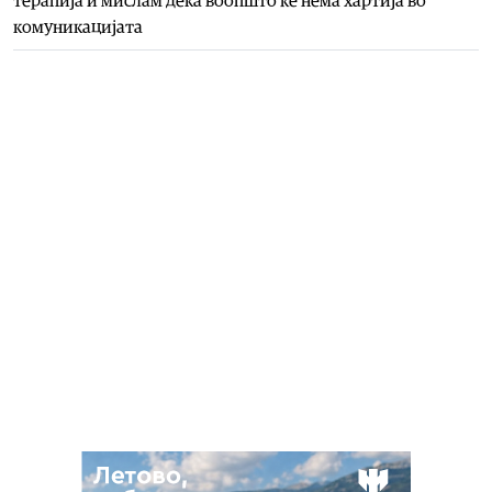
терапија и мислам дека воопшто ќе нема хартија во
комуникацијата